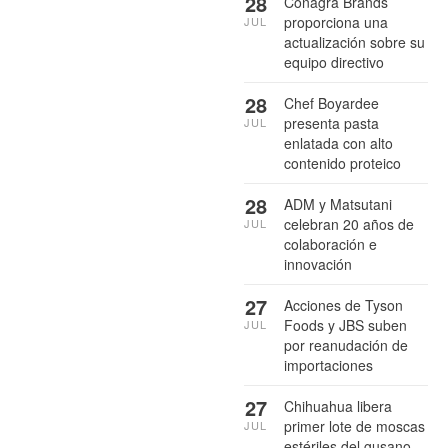
28
Conagra Brands
proporciona una
JUL
actualización sobre su
equipo directivo
28
Chef Boyardee
presenta pasta
JUL
enlatada con alto
contenido proteico
28
ADM y Matsutani
celebran 20 años de
JUL
colaboración e
innovación
27
Acciones de Tyson
Foods y JBS suben
JUL
por reanudación de
importaciones
27
Chihuahua libera
primer lote de moscas
JUL
estériles del gusano