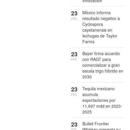
innovación
23
México informa
resultado negativo a
JUL
Cyclospora
cayetanensis en
lechugas de Taylor
Farms
23
Bayer firma acuerdo
con RAGT para
JUL
comercializar a gran
escala trigo híbrido en
2030
23
Tequila mexicano
acumula
JUL
exportaciones por
11,697 mdd en 2023-
2025
23
Bulleit Frontier
Whiskey presenta su
JUL