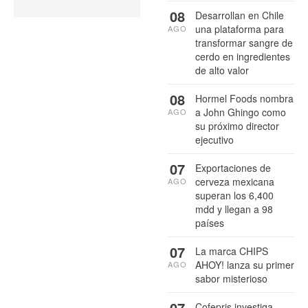
08
Desarrollan en Chile
una plataforma para
AGO
transformar sangre de
cerdo en ingredientes
de alto valor
08
Hormel Foods nombra
a John Ghingo como
AGO
su próximo director
ejecutivo
07
Exportaciones de
cerveza mexicana
AGO
superan los 6,400
mdd y llegan a 98
países
07
La marca CHIPS
AHOY! lanza su primer
AGO
sabor misterioso
07
Cofepris investiga