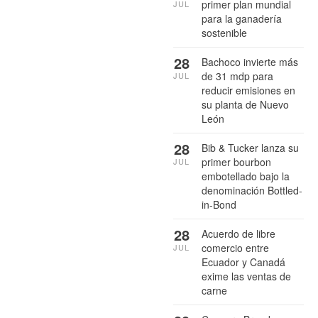
primer plan mundial
JUL
para la ganadería
sostenible
28
Bachoco invierte más
de 31 mdp para
JUL
reducir emisiones en
su planta de Nuevo
León
28
Bib & Tucker lanza su
primer bourbon
JUL
embotellado bajo la
denominación Bottled-
in-Bond
28
Acuerdo de libre
comercio entre
JUL
Ecuador y Canadá
exime las ventas de
carne