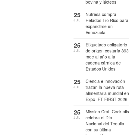
bovina y lácteos
25
Nutresa compra
Helados Tío Rico para
JUL
expandirse en
Venezuela
25
Etiquetado obligatorio
de origen costaría 893
JUL
mde al año a la
cadena cárnica de
Estados Unidos
25
Ciencia e innovación
trazan la nueva ruta
JUL
alimentaria mundial en
Expo IFT FIRST 2026
25
Mission Craft Cocktails
celebra el Día
JUL
Nacional del Tequila
con su última