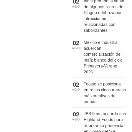
02
India prohíbe la venta
de algunos licores de
AGO
Diageo e Inbrew por
infracciones
relacionadas con
saborizantes
02
México e industria
acuerdan
AGO
comercialización del
maíz blanco del ciclo
Primavera-Verano
2026
02
Tecate se posiciona
entre las cinco marcas
AGO
más creativas del
mundo
02
JBS firma acuerdo con
Highland Foods para
AGO
reforzar su presencia
en Corea del Sur