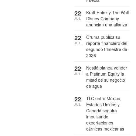
Puebla
22
Kraft Heinz y The Walt
Disney Company
JUL
anuncian una alianza
22
Gruma publica su
reporte financiero del
JUL
segundo trimestre de
2026
22
Nestlé planea vender
a Platinum Equity la
JUL
mitad de su negocio
de agua
22
TLC entre México,
Estados Unidos y
JUL
Canadá seguirá
impulsando
exportaciones
cárnicas mexicanas