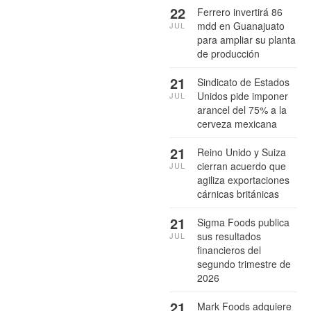
22
Ferrero invertirá 86
mdd en Guanajuato
JUL
para ampliar su planta
de producción
21
Sindicato de Estados
Unidos pide imponer
JUL
arancel del 75% a la
cerveza mexicana
21
Reino Unido y Suiza
cierran acuerdo que
JUL
agiliza exportaciones
cárnicas británicas
21
Sigma Foods publica
sus resultados
JUL
financieros del
segundo trimestre de
2026
21
Mark Foods adquiere