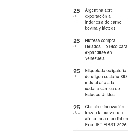
25
Argentina abre
exportación a
JUL
Indonesia de carne
bovina y lácteos
25
Nutresa compra
Helados Tío Rico para
JUL
expandirse en
Venezuela
25
Etiquetado obligatorio
de origen costaría 893
JUL
mde al año a la
cadena cárnica de
Estados Unidos
25
Ciencia e innovación
trazan la nueva ruta
JUL
alimentaria mundial en
Expo IFT FIRST 2026