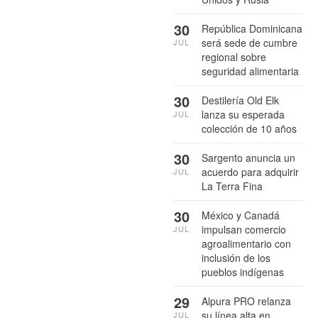
30
República Dominicana
será sede de cumbre
JUL
regional sobre
seguridad alimentaria
30
Destilería Old Elk
lanza su esperada
JUL
colección de 10 años
30
Sargento anuncia un
acuerdo para adquirir
JUL
La Terra Fina
30
México y Canadá
impulsan comercio
JUL
agroalimentario con
inclusión de los
pueblos indígenas
29
Alpura PRO relanza
su línea alta en
JUL