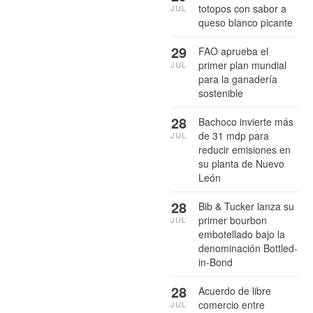
totopos con sabor a
JUL
queso blanco picante
29
FAO aprueba el
primer plan mundial
JUL
para la ganadería
sostenible
28
Bachoco invierte más
de 31 mdp para
JUL
reducir emisiones en
su planta de Nuevo
León
28
Bib & Tucker lanza su
primer bourbon
JUL
embotellado bajo la
denominación Bottled-
in-Bond
28
Acuerdo de libre
comercio entre
JUL