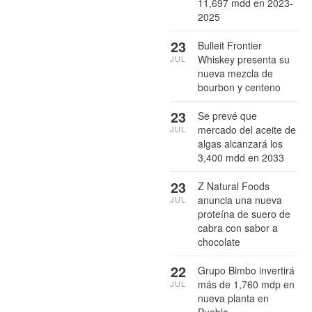
11,697 mdd en 2023-
2025
23
Bulleit Frontier
Whiskey presenta su
JUL
nueva mezcla de
bourbon y centeno
23
Se prevé que
mercado del aceite de
JUL
algas alcanzará los
3,400 mdd en 2033
23
Z Natural Foods
anuncia una nueva
JUL
proteína de suero de
cabra con sabor a
chocolate
22
Grupo Bimbo invertirá
más de 1,760 mdp en
JUL
nueva planta en