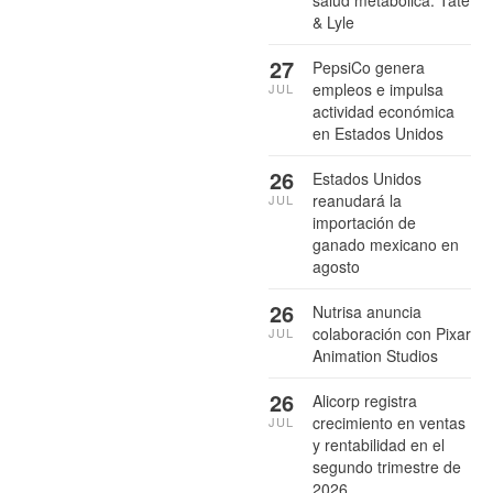
salud metabólica: Tate
& Lyle
27
PepsiCo genera
empleos e impulsa
JUL
actividad económica
en Estados Unidos
26
Estados Unidos
reanudará la
JUL
importación de
ganado mexicano en
agosto
26
Nutrisa anuncia
colaboración con Pixar
JUL
Animation Studios
26
Alicorp registra
crecimiento en ventas
JUL
y rentabilidad en el
segundo trimestre de
2026