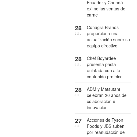
Ecuador y Canadá
exime las ventas de
carne
28
Conagra Brands
proporciona una
JUL
actualización sobre su
equipo directivo
28
Chef Boyardee
presenta pasta
JUL
enlatada con alto
contenido proteico
28
ADM y Matsutani
celebran 20 años de
JUL
colaboración e
innovación
27
Acciones de Tyson
Foods y JBS suben
JUL
por reanudación de