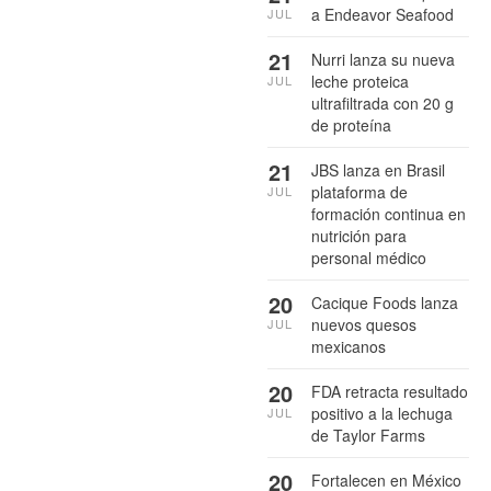
a Endeavor Seafood
JUL
21
Nurri lanza su nueva
leche proteica
JUL
ultrafiltrada con 20 g
de proteína
21
JBS lanza en Brasil
plataforma de
JUL
formación continua en
nutrición para
personal médico
20
Cacique Foods lanza
nuevos quesos
JUL
mexicanos
20
FDA retracta resultado
positivo a la lechuga
JUL
de Taylor Farms
20
Fortalecen en México