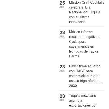
25
Mission Craft Cocktails
celebra el Día
JUL
Nacional del Tequila
con su última
innovación
23
México informa
resultado negativo a
JUL
Cyclospora
cayetanensis en
lechugas de Taylor
Farms
23
Bayer firma acuerdo
con RAGT para
JUL
comercializar a gran
escala trigo híbrido en
2030
23
Tequila mexicano
acumula
JUL
exportaciones por