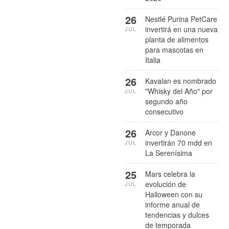
26
Nestlé Purina PetCare
invertirá en una nueva
JUL
planta de alimentos
para mascotas en
Italia
26
Kavalan es nombrado
"Whisky del Año" por
JUL
segundo año
consecutivo
26
Arcor y Danone
invertirán 70 mdd en
JUL
La Serenísima
25
Mars celebra la
evolución de
JUL
Halloween con su
informe anual de
tendencias y dulces
de temporada