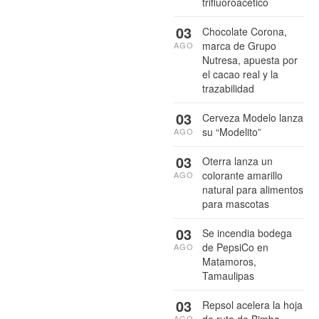
trifluoroacético
03
Chocolate Corona,
marca de Grupo
AGO
Nutresa, apuesta por
el cacao real y la
trazabilidad
03
Cerveza Modelo lanza
su “Modelito”
AGO
03
Oterra lanza un
colorante amarillo
AGO
natural para alimentos
para mascotas
03
Se incendia bodega
de PepsiCo en
AGO
Matamoros,
Tamaulipas
03
Repsol acelera la hoja
de ruta de Bimbo
AGO