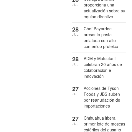
proporciona una
JUL
actualización sobre su
equipo directivo
28
Chef Boyardee
presenta pasta
JUL
enlatada con alto
contenido proteico
28
ADM y Matsutani
celebran 20 años de
JUL
colaboración e
innovación
27
Acciones de Tyson
Foods y JBS suben
JUL
por reanudación de
importaciones
27
Chihuahua libera
primer lote de moscas
JUL
estériles del gusano