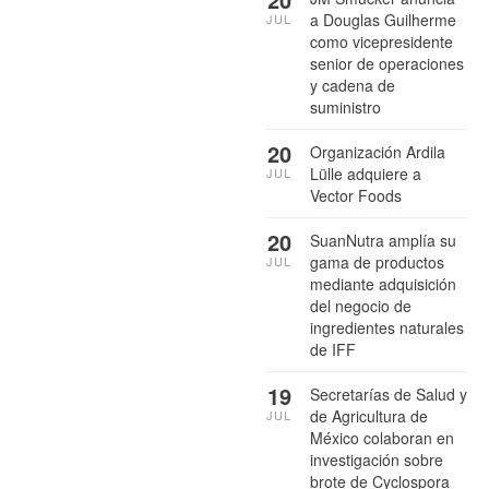
a Douglas Guilherme
JUL
como vicepresidente
senior de operaciones
y cadena de
suministro
20
Organización Ardila
Lülle adquiere a
JUL
Vector Foods
20
SuanNutra amplía su
gama de productos
JUL
mediante adquisición
del negocio de
ingredientes naturales
de IFF
19
Secretarías de Salud y
de Agricultura de
JUL
México colaboran en
investigación sobre
brote de Cyclospora