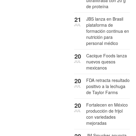
ultrafiltrada con 20 g
de proteína
21
JBS lanza en Brasil
plataforma de
JUL
formación continua en
nutrición para
personal médico
20
Cacique Foods lanza
nuevos quesos
JUL
mexicanos
20
FDA retracta resultado
positivo a la lechuga
JUL
de Taylor Farms
20
Fortalecen en México
producción de frijol
JUL
con variedades
mejoradas
20
JM Smucker anuncia