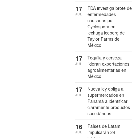
17
FDA investiga brote de
enfermedades
JUL
causadas por
Cyclospora en
lechuga iceberg de
Taylor Farms de
México
17
Tequila y cerveza
lideran exportaciones
JUL
agroalimentarias en
México
17
Nueva ley obliga a
supermercados en
JUL
Panamá a identificar
claramente productos
sucedáneos
16
Países de Latam
impulsarán 24
JUL