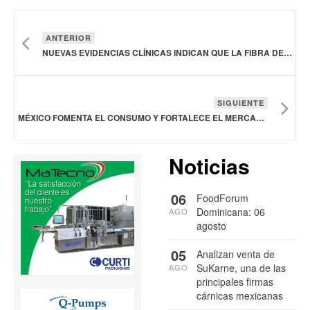
ANTERIOR
NUEVAS EVIDENCIAS CLÍNICAS INDICAN QUE LA FIBRA DE MAÍZ SOLUBLE FAVORECE LA FUNCIÓN COGNITIVA
SIGUIENTE
MÉXICO FOMENTA EL CONSUMO Y FORTALECE EL MERCADO DE PESCADOS Y MARISCOS NACIONALES
Noticias
06
FoodForum
Dominicana: 06
AGO
agosto
05
Analizan venta de
SuKarne, una de las
AGO
principales firmas
cárnicas mexicanas