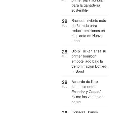
para la ganadería
sostenible
28
Bachoco invierte más
de 31 mdp para
JUL
reducir emisiones en
su planta de Nuevo
León
28
Bib & Tucker lanza su
primer bourbon
JUL
embotellado bajo la
denominación Bottled-
in-Bond
28
Acuerdo de libre
comercio entre
JUL
Ecuador y Canadá
exime las ventas de
carne
28
Conagra Brands