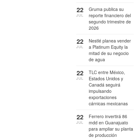
22
Gruma publica su
reporte financiero del
JUL
segundo trimestre de
2026
22
Nestlé planea vender
a Platinum Equity la
JUL
mitad de su negocio
de agua
22
TLC entre México,
Estados Unidos y
JUL
Canadá seguirá
impulsando
exportaciones
cárnicas mexicanas
22
Ferrero invertirá 86
mdd en Guanajuato
JUL
para ampliar su planta
de producción