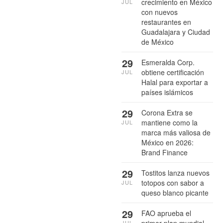
crecimiento en México
JUL
con nuevos
restaurantes en
Guadalajara y Ciudad
de México
29
Esmeralda Corp.
obtiene certificación
JUL
Halal para exportar a
países islámicos
29
Corona Extra se
mantiene como la
JUL
marca más valiosa de
México en 2026:
Brand Finance
29
Tostitos lanza nuevos
totopos con sabor a
JUL
queso blanco picante
29
FAO aprueba el
primer plan mundial
JUL