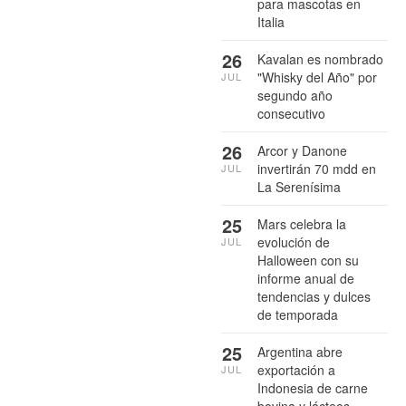
para mascotas en
Italia
26
Kavalan es nombrado
"Whisky del Año" por
JUL
segundo año
consecutivo
26
Arcor y Danone
invertirán 70 mdd en
JUL
La Serenísima
25
Mars celebra la
evolución de
JUL
Halloween con su
informe anual de
tendencias y dulces
de temporada
25
Argentina abre
exportación a
JUL
Indonesia de carne
bovina y lácteos