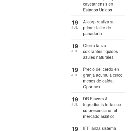
cayetanensis en
Estados Unidos
19
Alicorp realiza su
primer taller de
JUL
panadería
19
Oterra lanza
colorantes líquidos
JUL
azules naturales
19
Precio del cerdo en
granja acumula cinco
JUL
meses de caída:
Opormex
19
DR Flavors &
Ingredients fortalece
JUL
su presencia en el
mercado asiático
19
IFF lanza sistema