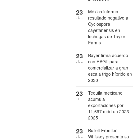
23
México informa
resultado negativo a
JUL
Cyclospora
cayetanensis en
lechugas de Taylor
Farms
23
Bayer firma acuerdo
con RAGT para
JUL
comercializar a gran
escala trigo híbrido en
2030
23
Tequila mexicano
acumula
JUL
exportaciones por
11,697 mdd en 2023-
2025
23
Bulleit Frontier
Whiskey presenta su
JUL