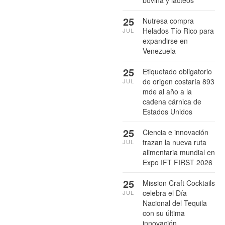
25
Nutresa compra
Helados Tío Rico para
JUL
expandirse en
Venezuela
25
Etiquetado obligatorio
de origen costaría 893
JUL
mde al año a la
cadena cárnica de
Estados Unidos
25
Ciencia e innovación
trazan la nueva ruta
JUL
alimentaria mundial en
Expo IFT FIRST 2026
25
Mission Craft Cocktails
celebra el Día
JUL
Nacional del Tequila
con su última
innovación