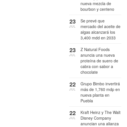
nueva mezcla de
bourbon y centeno
23
Se prevé que
mercado del aceite de
JUL
algas alcanzará los
3,400 mdd en 2033
23
Z Natural Foods
anuncia una nueva
JUL
proteína de suero de
cabra con sabor a
chocolate
22
Grupo Bimbo invertirá
más de 1,760 mdp en
JUL
nueva planta en
Puebla
22
Kraft Heinz y The Walt
Disney Company
JUL
anuncian una alianza