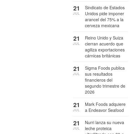
21
Sindicato de Estados
Unidos pide imponer
JUL
arancel del 75% a la
cerveza mexicana
21
Reino Unido y Suiza
cierran acuerdo que
JUL
agiliza exportaciones
cárnicas británicas
21
Sigma Foods publica
sus resultados
JUL
financieros del
segundo trimestre de
2026
21
Mark Foods adquiere
a Endeavor Seafood
JUL
21
Nurri lanza su nueva
leche proteica
JUL