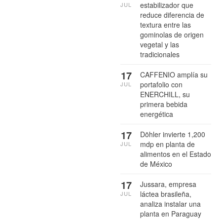
estabilizador que
JUL
reduce diferencia de
textura entre las
gominolas de origen
vegetal y las
tradicionales
17
CAFFENIO amplía su
portafolio con
JUL
ENERCHILL, su
primera bebida
energética
17
Döhler invierte 1,200
mdp en planta de
JUL
alimentos en el Estado
de México
17
Jussara, empresa
láctea brasileña,
JUL
analiza instalar una
planta en Paraguay