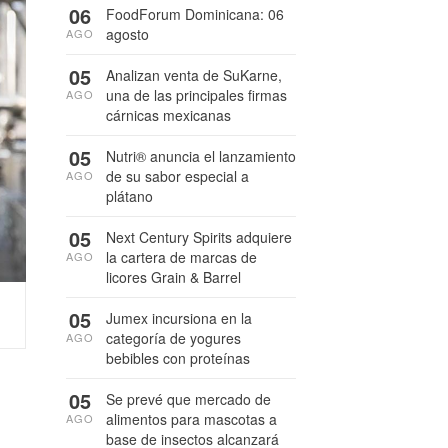
06
FoodForum Dominicana: 06
agosto
AGO
05
Analizan venta de SuKarne,
una de las principales firmas
AGO
cárnicas mexicanas
05
Nutri® anuncia el lanzamiento
de su sabor especial a
AGO
plátano
05
Next Century Spirits adquiere
la cartera de marcas de
AGO
licores Grain & Barrel
05
Jumex incursiona en la
categoría de yogures
AGO
bebibles con proteínas
05
Se prevé que mercado de
alimentos para mascotas a
AGO
base de insectos alcanzará