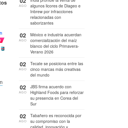
02
India prohíbe la venta de
tos
algunos licores de Diageo e
AGO
Inbrew por infracciones
relacionadas con
saborizantes
02
México e industria acuerdan
comercialización del maíz
AGO
blanco del ciclo Primavera-
Verano 2026
02
Tecate se posiciona entre las
cinco marcas más creativas
AGO
del mundo
án
02
JBS firma acuerdo con
Highland Foods para reforzar
AGO
su presencia en Corea del
Sur
02
Tabañero es reconocida por
su compromiso con la
AGO
calidad, innovación y