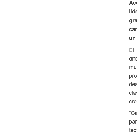
Acc
lid
gra
ca
un
El 
dif
mun
pro
des
cla
cre
“Ca
par
tex