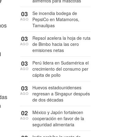
alimentos para mascotas
03
Se incendia bodega de
PepsiCo en Matamoros,
AGO
mos
Tamaulipas
03
Repsol acelera la hoja de ruta
de Bimbo hacia las cero
AGO
emisiones netas
d
03
Perú lidera en Sudamérica el
crecimiento del consumo per
AGO
cápita de pollo
03
Huevos estadounidenses
regresan a Singapur después
AGO
das
de dos décadas
a
02
México y Japón fortalecen
cooperación en favor de la
AGO
seguridad alimentaria