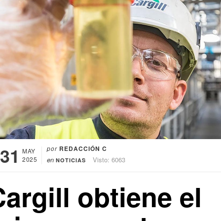
31
por
REDACCIÓN C
MAY
2025
en
Visto: 6063
NOTICIAS
argill obtiene el