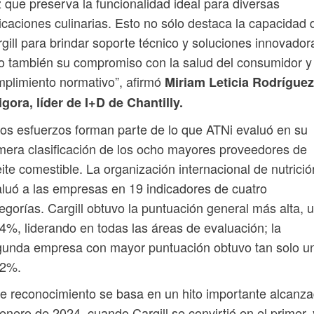
 que preserva la funcionalidad ideal para diversas
icaciones culinarias. Esto no sólo destaca la capacidad 
gill para brindar soporte técnico y soluciones innovador
o también su compromiso con la salud del consumidor y 
plimiento normativo”, afirmó
Miriam Leticia Rodríguez
gora, líder de I+D de Chantilly.
os esfuerzos forman parte de lo que ATNi evaluó en su
mera clasificación de los ocho mayores proveedores de
ite comestible. La organización internacional de nutrició
luó a las empresas en 19 indicadores de cuatro
egorías. Cargill obtuvo la puntuación general más alta, 
4%, liderando en todas las áreas de evaluación; la
gunda empresa con mayor puntuación obtuvo tan solo u
.2%.
e reconocimiento se basa en un hito importante alcanz
enero de 2024, cuando Cargill se convirtió en el primer, 