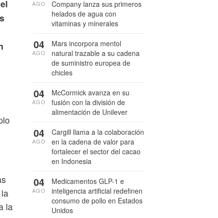
el
Company lanza sus primeros
AGO
helados de agua con
os
vitaminas y minerales
04
Mars incorpora mentol
n
natural trazable a su cadena
AGO
de suministro europea de
chicles
04
McCormick avanza en su
fusión con la división de
AGO
alimentación de Unilever
plo
04
Cargill llama a la colaboración
en la cadena de valor para
AGO
fortalecer el sector del cacao
en Indonesia
as
04
Medicamentos GLP-1 e
inteligencia artificial redefinen
 la
AGO
consumo de pollo en Estados
a la
Unidos