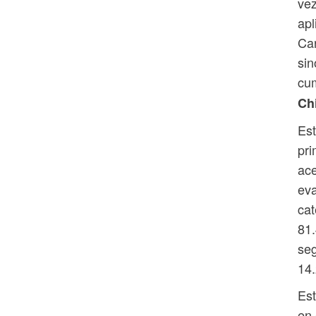
vez
apl
Car
sin
cum
Chi
Est
pri
ace
eva
cat
81.
se
14
Est
en 