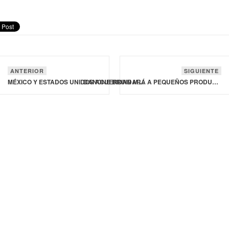
ANTERIOR
SIGUIENTE
MÉXICO Y ESTADOS UNIDOS ACUERDAN MEDIDAS QUE CONDUCIRÁN REAPERTURA DE EXPORTACIÓN DE GANADO
DANONE BRINDARÁ A PEQUEÑOS PRODUCTORES LECHEROS BIODIGESTORES PARA REDUCIR LAS EMISIONES DE METANO