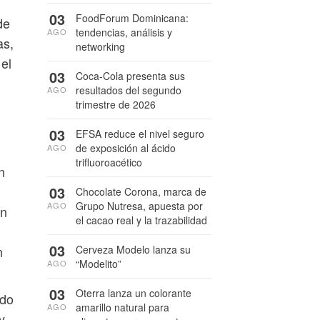
03
FoodForum Dominicana:
de
tendencias, análisis y
AGO
as,
networking
el
03
Coca-Cola presenta sus
resultados del segundo
AGO
trimestre de 2026
03
EFSA reduce el nivel seguro
de exposición al ácido
AGO
trifluoroacético
n
03
Chocolate Corona, marca de
Grupo Nutresa, apuesta por
AGO
un
el cacao real y la trazabilidad
03
n
Cerveza Modelo lanza su
“Modelito”
AGO
03
Oterra lanza un colorante
ado
amarillo natural para
AGO
y