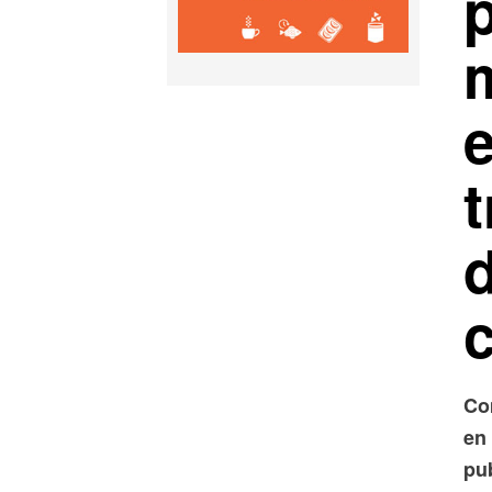
e
t
Co
en
pub