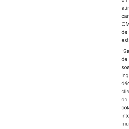
aún
car
OM
de 
est
“Se
de 
sos
ing
déc
cli
de 
col
int
mun