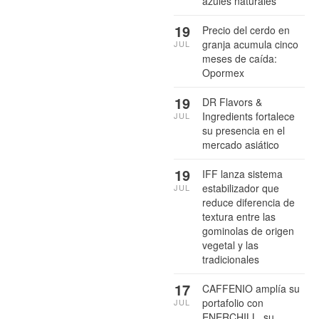
azules naturales
19
Precio del cerdo en
granja acumula cinco
JUL
meses de caída:
Opormex
19
DR Flavors &
Ingredients fortalece
JUL
su presencia en el
mercado asiático
19
IFF lanza sistema
estabilizador que
JUL
reduce diferencia de
textura entre las
gominolas de origen
vegetal y las
tradicionales
17
CAFFENIO amplía su
portafolio con
JUL
ENERCHILL, su