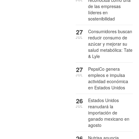
reconocida como una
de las empresas
líderes en
sostenibilidad
27
Consumidores buscan
reducir consumo de
JUL
azúcar y mejorar su
salud metabólica: Tate
& Lyle
27
PepsiCo genera
empleos e impulsa
JUL
actividad económica
en Estados Unidos
26
Estados Unidos
reanudará la
JUL
importación de
ganado mexicano en
agosto
26
Nutrisa anuncia