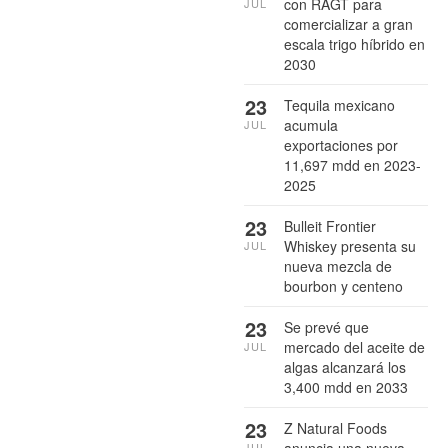
con RAGT para
JUL
comercializar a gran
escala trigo híbrido en
2030
23
Tequila mexicano
acumula
JUL
exportaciones por
11,697 mdd en 2023-
2025
23
Bulleit Frontier
Whiskey presenta su
JUL
nueva mezcla de
bourbon y centeno
23
Se prevé que
mercado del aceite de
JUL
algas alcanzará los
3,400 mdd en 2033
23
Z Natural Foods
JUL