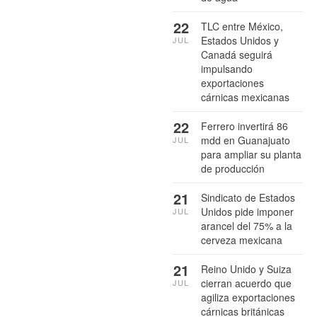
22
TLC entre México,
Estados Unidos y
JUL
Canadá seguirá
impulsando
exportaciones
cárnicas mexicanas
22
Ferrero invertirá 86
mdd en Guanajuato
JUL
para ampliar su planta
de producción
21
Sindicato de Estados
Unidos pide imponer
JUL
arancel del 75% a la
cerveza mexicana
21
Reino Unido y Suiza
cierran acuerdo que
JUL
agiliza exportaciones
cárnicas británicas