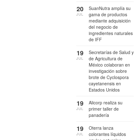
20
SuanNutra amplía su
gama de productos
JUL
mediante adquisición
del negocio de
ingredientes naturales
de IFF
19
Secretarías de Salud y
de Agricultura de
JUL
México colaboran en
investigación sobre
brote de Cyclospora
cayetanensis en
Estados Unidos
19
Alicorp realiza su
primer taller de
JUL
panadería
19
Oterra lanza
colorantes líquidos
JUL