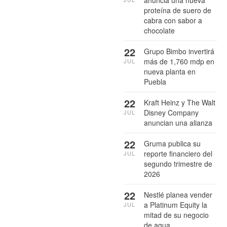
anuncia una nueva
proteína de suero de
cabra con sabor a
chocolate
22
Grupo Bimbo invertirá
más de 1,760 mdp en
JUL
nueva planta en
Puebla
22
Kraft Heinz y The Walt
Disney Company
JUL
anuncian una alianza
22
Gruma publica su
reporte financiero del
JUL
segundo trimestre de
2026
22
Nestlé planea vender
a Platinum Equity la
JUL
mitad de su negocio
de agua