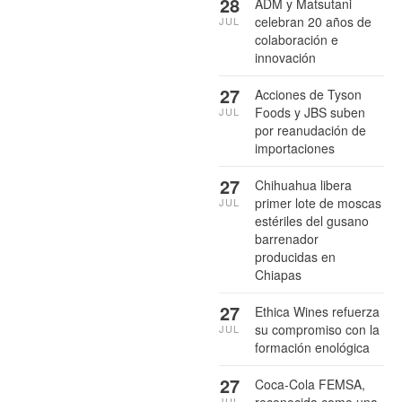
28
ADM y Matsutani
celebran 20 años de
JUL
colaboración e
innovación
27
Acciones de Tyson
Foods y JBS suben
JUL
por reanudación de
importaciones
27
Chihuahua libera
primer lote de moscas
JUL
estériles del gusano
barrenador
producidas en
Chiapas
27
Ethica Wines refuerza
su compromiso con la
JUL
formación enológica
27
Coca-Cola FEMSA,
JUL