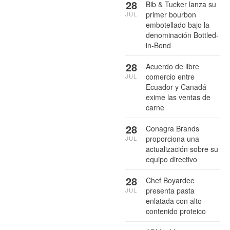
28
Bib & Tucker lanza su
primer bourbon
JUL
embotellado bajo la
denominación Bottled-
in-Bond
28
Acuerdo de libre
comercio entre
JUL
Ecuador y Canadá
exime las ventas de
carne
28
Conagra Brands
proporciona una
JUL
actualización sobre su
equipo directivo
28
Chef Boyardee
presenta pasta
JUL
enlatada con alto
contenido proteico