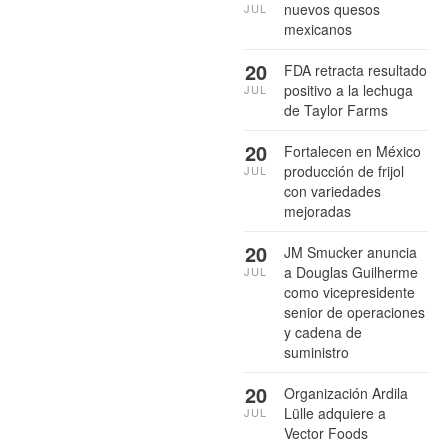
nuevos quesos
JUL
mexicanos
20
FDA retracta resultado
positivo a la lechuga
JUL
de Taylor Farms
20
Fortalecen en México
producción de frijol
JUL
con variedades
mejoradas
20
JM Smucker anuncia
a Douglas Guilherme
JUL
como vicepresidente
senior de operaciones
y cadena de
suministro
20
Organización Ardila
Lülle adquiere a
JUL
Vector Foods