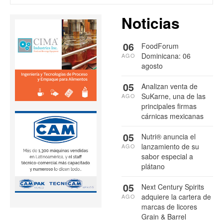
Noticias
06
FoodForum
Dominicana: 06
AGO
agosto
05
Analizan venta de
SuKarne, una de las
AGO
principales firmas
cárnicas mexicanas
05
Nutri® anuncia el
lanzamiento de su
AGO
sabor especial a
plátano
05
Next Century Spirits
adquiere la cartera de
AGO
marcas de licores
Grain & Barrel