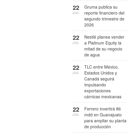
22
Gruma publica su
reporte financiero del
JUL
segundo trimestre de
2026
22
Nestlé planea vender
a Platinum Equity la
JUL
mitad de su negocio
de agua
22
TLC entre México,
Estados Unidos y
JUL
Canadá seguirá
impulsando
exportaciones
cárnicas mexicanas
22
Ferrero invertirá 86
mdd en Guanajuato
JUL
para ampliar su planta
de producción