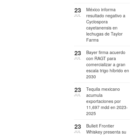
23
México informa
resultado negativo a
JUL
Cyclospora
cayetanensis en
lechugas de Taylor
Farms
23
Bayer firma acuerdo
con RAGT para
JUL
comercializar a gran
escala trigo híbrido en
2030
23
Tequila mexicano
acumula
JUL
exportaciones por
11,697 mdd en 2023-
2025
23
Bulleit Frontier
Whiskey presenta su
JUL