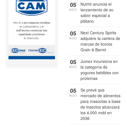
05
Nutri® anuncia el
lanzamiento de su
AGO
sabor especial a
plátano
05
Next Century Spirits
adquiere la cartera de
AGO
marcas de licores
Grain & Barrel
05
Jumex incursiona en
la categoría de
AGO
yogures bebibles con
proteínas
05
Se prevé que
mercado de alimentos
AGO
para mascotas a base
de insectos alcanzará
los 4,000 mdd en
2036