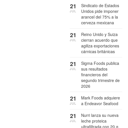
21
Sindicato de Estados
Unidos pide imponer
JUL
arancel del 75% a la
cerveza mexicana
21
Reino Unido y Suiza
cierran acuerdo que
JUL
agiliza exportaciones
cárnicas británicas
21
Sigma Foods publica
sus resultados
JUL
financieros del
segundo trimestre de
2026
21
Mark Foods adquiere
a Endeavor Seafood
JUL
21
Nurri lanza su nueva
leche proteica
JUL
ultrafiltrada con 20 g