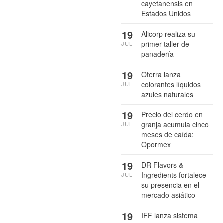
cayetanensis en
Estados Unidos
19
Alicorp realiza su
primer taller de
JUL
panadería
19
Oterra lanza
colorantes líquidos
JUL
azules naturales
19
Precio del cerdo en
granja acumula cinco
JUL
meses de caída:
Opormex
19
DR Flavors &
Ingredients fortalece
JUL
su presencia en el
mercado asiático
19
IFF lanza sistema