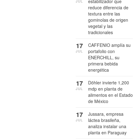
estabilizador que
JUL
reduce diferencia de
textura entre las
gominolas de origen
vegetal y las
tradicionales
17
CAFFENIO amplía su
portafolio con
JUL
ENERCHILL, su
primera bebida
energética
17
Döhler invierte 1,200
mdp en planta de
JUL
alimentos en el Estado
de México
17
Jussara, empresa
láctea brasileña,
JUL
analiza instalar una
planta en Paraguay