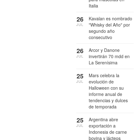
Italia
26
Kavalan es nombrado
"Whisky del Año" por
JUL
segundo año
consecutivo
26
Arcor y Danone
invertirán 70 mdd en
JUL
La Serenísima
25
Mars celebra la
evolución de
JUL
Halloween con su
informe anual de
tendencias y dulces
de temporada
25
Argentina abre
exportación a
JUL
Indonesia de carne
bovina y lácteos