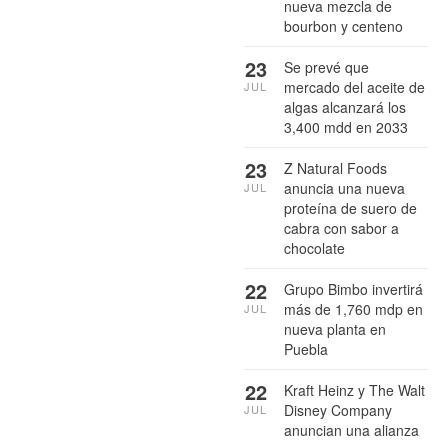
nueva mezcla de
bourbon y centeno
23
Se prevé que
mercado del aceite de
JUL
algas alcanzará los
3,400 mdd en 2033
23
Z Natural Foods
anuncia una nueva
JUL
proteína de suero de
cabra con sabor a
chocolate
22
Grupo Bimbo invertirá
más de 1,760 mdp en
JUL
nueva planta en
Puebla
22
Kraft Heinz y The Walt
Disney Company
JUL
anuncian una alianza