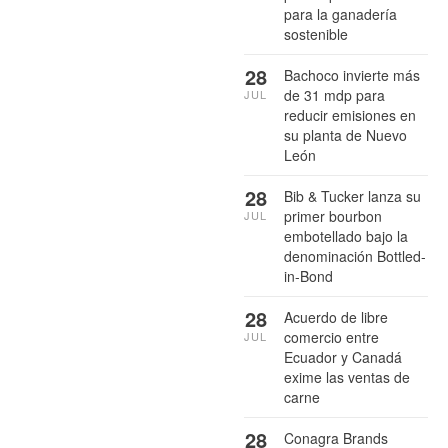
para la ganadería
sostenible
28
Bachoco invierte más
de 31 mdp para
JUL
reducir emisiones en
su planta de Nuevo
León
28
Bib & Tucker lanza su
primer bourbon
JUL
embotellado bajo la
denominación Bottled-
in-Bond
28
Acuerdo de libre
comercio entre
JUL
Ecuador y Canadá
exime las ventas de
carne
28
Conagra Brands