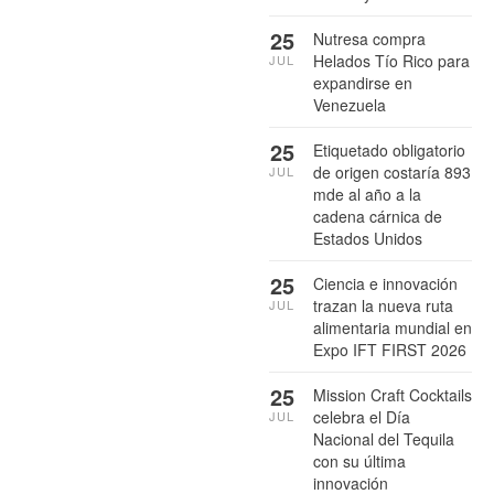
25
Nutresa compra
Helados Tío Rico para
JUL
expandirse en
Venezuela
25
Etiquetado obligatorio
de origen costaría 893
JUL
mde al año a la
cadena cárnica de
Estados Unidos
25
Ciencia e innovación
trazan la nueva ruta
JUL
alimentaria mundial en
Expo IFT FIRST 2026
25
Mission Craft Cocktails
celebra el Día
JUL
Nacional del Tequila
con su última
innovación