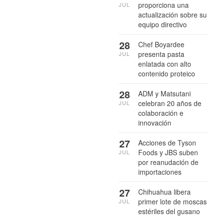
proporciona una
JUL
actualización sobre su
equipo directivo
28
Chef Boyardee
presenta pasta
JUL
enlatada con alto
contenido proteico
28
ADM y Matsutani
celebran 20 años de
JUL
colaboración e
innovación
27
Acciones de Tyson
Foods y JBS suben
JUL
por reanudación de
importaciones
27
Chihuahua libera
primer lote de moscas
JUL
estériles del gusano