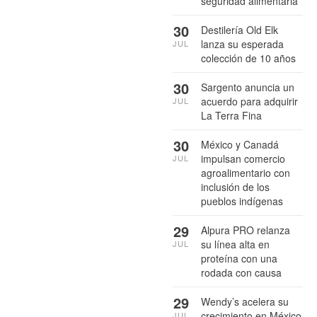
seguridad alimentaria
30
Destilería Old Elk
lanza su esperada
JUL
colección de 10 años
30
Sargento anuncia un
acuerdo para adquirir
JUL
La Terra Fina
30
México y Canadá
impulsan comercio
JUL
agroalimentario con
inclusión de los
pueblos indígenas
29
Alpura PRO relanza
su línea alta en
JUL
proteína con una
rodada con causa
29
Wendy’s acelera su
crecimiento en México
JUL