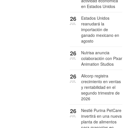
actividad económica
en Estados Unidos
26
Estados Unidos
reanudará la
JUL
importación de
ganado mexicano en
agosto
26
Nutrisa anuncia
colaboración con Pixar
JUL
Animation Studios
26
Alicorp registra
crecimiento en ventas
JUL
y rentabilidad en el
segundo trimestre de
2026
26
Nestlé Purina PetCare
invertirá en una nueva
JUL
planta de alimentos
para mascotas en