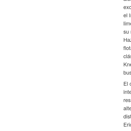
exc
el 
lim
su 
Haz
flo
clá
Kne
bus
El 
int
res
alt
dis
Eri