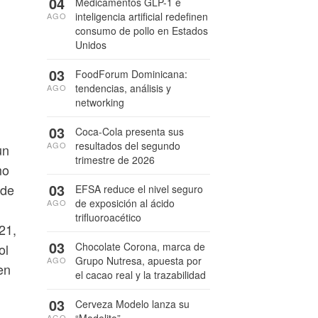
04
Medicamentos GLP-1 e
inteligencia artificial redefinen
AGO
consumo de pollo en Estados
Unidos
03
FoodForum Dominicana:
tendencias, análisis y
AGO
networking
03
Coca-Cola presenta sus
resultados del segundo
AGO
un
trimestre de 2026
mo
03
 de
EFSA reduce el nivel seguro
de exposición al ácido
AGO
trifluoroacético
21,
03
Chocolate Corona, marca de
ol
Grupo Nutresa, apuesta por
AGO
en
el cacao real y la trazabilidad
03
Cerveza Modelo lanza su
“Modelito”
AGO