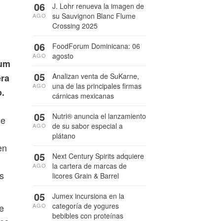
06
J. Lohr renueva la imagen de
su Sauvignon Blanc Flume
AGO
Crossing 2025
06
FoodForum Dominicana: 06
agosto
AGO
ium
05
Analizan venta de SuKarne,
era
una de las principales firmas
AGO
o.
cárnicas mexicanas
05
Nutri® anuncia el lanzamiento
de
de su sabor especial a
AGO
plátano
en
05
Next Century Spirits adquiere
la cartera de marcas de
AGO
s
licores Grain & Barrel
05
Jumex incursiona en la
categoría de yogures
e
AGO
bebibles con proteínas