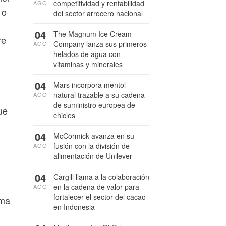
competitividad y rentabilidad
AGO
 o
del sector arrocero nacional
04
The Magnum Ice Cream
re
Company lanza sus primeros
AGO
helados de agua con
vitaminas y minerales
n
04
Mars incorpora mentol
natural trazable a su cadena
AGO
de suministro europea de
ue
chicles
04
McCormick avanza en su
fusión con la división de
AGO
alimentación de Unilever
04
Cargill llama a la colaboración
en la cadena de valor para
AGO
fortalecer el sector del cacao
rma
en Indonesia