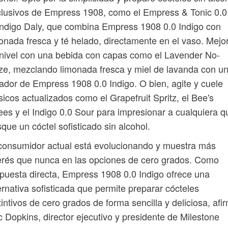
lusivos de Empress 1908, como el Empress & Tonic 0.0
Indigo Daly, que combina Empress 1908 0.0 Indigo con
onada fresca y té helado, directamente en el vaso. Mejo
nivel con una bebida con capas como el Lavender No-
e, mezclando limonada fresca y miel de lavanda con u
tador de Empress 1908 0.0 Indigo. O bien, agite y cuele
sicos actualizados como el Grapefruit Spritz, el Bee's
es y el Indigo 0.0 Sour para impresionar a cualquiera q
que un cóctel sofisticado sin alcohol.
consumidor actual está evolucionando y muestra más
erés que nunca en las opciones de cero grados. Como
puesta directa, Empress 1908 0.0 Indigo ofrece una
ernativa sofisticada que permite preparar cócteles
tintivos de cero grados de forma sencilla y deliciosa, afi
c Dopkins, director ejecutivo y presidente de Milestone