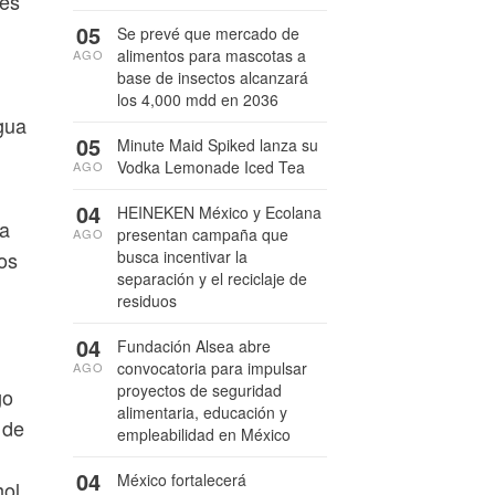
ves
05
Se prevé que mercado de
alimentos para mascotas a
AGO
base de insectos alcanzará
los 4,000 mdd en 2036
gua
05
Minute Maid Spiked lanza su
Vodka Lemonade Iced Tea
AGO
04
HEINEKEN México y Ecolana
la
presentan campaña que
AGO
os
busca incentivar la
separación y el reciclaje de
residuos
04
Fundación Alsea abre
convocatoria para impulsar
AGO
proyectos de seguridad
go
alimentaria, educación y
 de
empleabilidad en México
04
México fortalecerá
hol