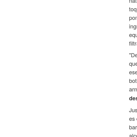
nat
toq
pom
ing
equ
fil
"De
que
ese
bot
arm
des
Jus
es 
bar
alc