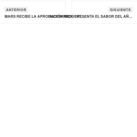
ANTERIOR
SIGUIENTE
MARS RECIBE LA APROBACIÓN REGULATORIA FINAL PARA LA ADQUISICIÓN DE KELLANOVA
MCCORMICK PRESENTA EL SABOR DEL AÑO 2026: GROSELLA NEGRA