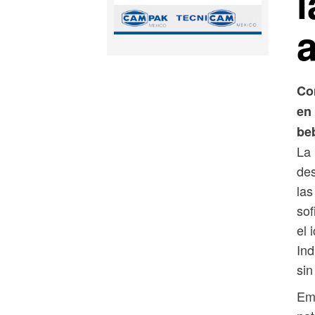
l
a
Co
en
beb
La 
des
las
sof
el 
Ind
sin
Emp