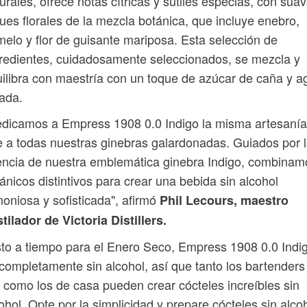
urales, ofrece notas cítricas y sutiles especias, con sua
ues florales de la mezcla botánica, que incluye enebro,
elo y flor de guisante mariposa. Esta selección de
redientes, cuidadosamente seleccionados, se mezcla y
ilibra con maestría con un toque de azúcar de caña y a
trada.
dicamos a Empress 1908 0.0 Indigo la misma artesanía
 a todas nuestras ginebras galardonadas. Guiados por 
ncia de nuestra emblemática ginebra Indigo, combinam
ánicos distintivos para crear una bebida sin alcohol
oniosa y sofisticada", afirmó
Phil Lecours, maestro
tilador de Victoria Distillers.
to a tiempo para el Enero Seco, Empress 1908 0.0 Indi
completamente sin alcohol, así que tanto los bartenders
 como los de casa pueden crear cócteles increíbles sin
ohol. Opte por la simplicidad y prepare cócteles sin alco