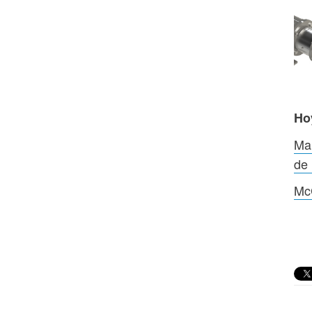
Ho
Mar
de 
McC