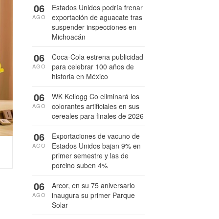
06
Estados Unidos podría frenar
exportación de aguacate tras
AGO
suspender inspecciones en
Michoacán
06
Coca-Cola estrena publicidad
para celebrar 100 años de
AGO
historia en México
06
WK Kellogg Co eliminará los
colorantes artificiales en sus
AGO
cereales para finales de 2026
06
Exportaciones de vacuno de
Estados Unidos bajan 9% en
AGO
primer semestre y las de
porcino suben 4%
06
Arcor, en su 75 aniversario
inaugura su primer Parque
AGO
Solar