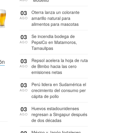
03
Oterra lanza un colorante
amarillo natural para
AGO
alimentos para mascotas
03
Se incendia bodega de
PepsiCo en Matamoros,
AGO
Tamaulipas
03
Repsol acelera la hoja de ruta
ión
de Bimbo hacia las cero
AGO
emisiones netas
03
Perú lidera en Sudamérica el
crecimiento del consumo per
AGO
cápita de pollo
03
Huevos estadounidenses
regresan a Singapur después
AGO
de dos décadas
02
México y Japón fortalecen