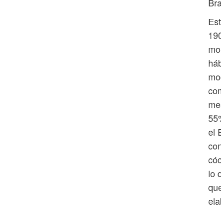
Br
Est
190
mo
háb
mod
com
mes
55
el 
con
cóc
lo 
que
ela