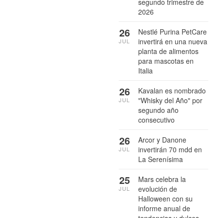
segundo trimestre de
2026
26
Nestlé Purina PetCare
invertirá en una nueva
JUL
planta de alimentos
para mascotas en
Italia
26
Kavalan es nombrado
"Whisky del Año" por
JUL
segundo año
consecutivo
26
Arcor y Danone
invertirán 70 mdd en
JUL
La Serenísima
25
Mars celebra la
evolución de
JUL
Halloween con su
informe anual de
tendencias y dulces