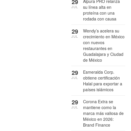
29
Alpura PRO relanza
su línea alta en
JUL
proteína con una
rodada con causa
29
Wendy’s acelera su
crecimiento en México
JUL
con nuevos
restaurantes en
Guadalajara y Ciudad
de México
29
Esmeralda Corp.
obtiene certificación
JUL
Halal para exportar a
países islámicos
29
Corona Extra se
mantiene como la
JUL
marca más valiosa de
México en 2026:
Brand Finance