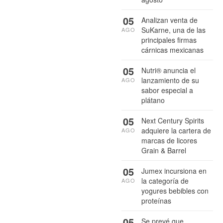
05
Analizan venta de
SuKarne, una de las
AGO
principales firmas
cárnicas mexicanas
05
Nutri® anuncia el
lanzamiento de su
AGO
sabor especial a
plátano
05
Next Century Spirits
adquiere la cartera de
AGO
marcas de licores
Grain & Barrel
05
Jumex incursiona en
la categoría de
AGO
yogures bebibles con
proteínas
05
Se prevé que