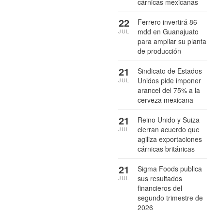
cárnicas mexicanas
22
Ferrero invertirá 86
mdd en Guanajuato
JUL
para ampliar su planta
de producción
21
Sindicato de Estados
Unidos pide imponer
JUL
arancel del 75% a la
cerveza mexicana
21
Reino Unido y Suiza
cierran acuerdo que
JUL
agiliza exportaciones
cárnicas británicas
21
Sigma Foods publica
sus resultados
JUL
financieros del
segundo trimestre de
2026