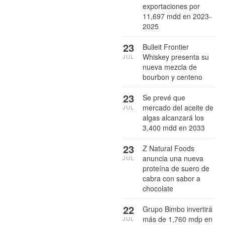
exportaciones por
11,697 mdd en 2023-
2025
23
Bulleit Frontier
Whiskey presenta su
JUL
nueva mezcla de
bourbon y centeno
23
Se prevé que
mercado del aceite de
JUL
algas alcanzará los
3,400 mdd en 2033
23
Z Natural Foods
anuncia una nueva
JUL
proteína de suero de
cabra con sabor a
chocolate
22
Grupo Bimbo invertirá
más de 1,760 mdp en
JUL