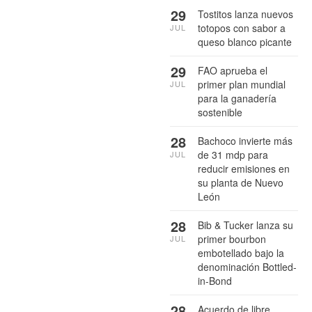
29
Tostitos lanza nuevos
totopos con sabor a
JUL
queso blanco picante
29
FAO aprueba el
primer plan mundial
JUL
para la ganadería
sostenible
28
Bachoco invierte más
de 31 mdp para
JUL
reducir emisiones en
su planta de Nuevo
León
28
Bib & Tucker lanza su
primer bourbon
JUL
embotellado bajo la
denominación Bottled-
in-Bond
28
Acuerdo de libre