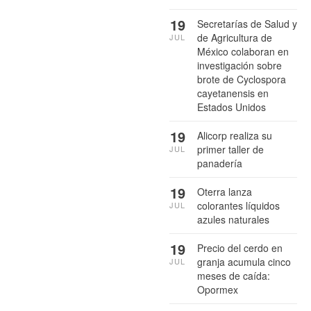
19
Secretarías de Salud y
de Agricultura de
JUL
México colaboran en
investigación sobre
brote de Cyclospora
cayetanensis en
Estados Unidos
19
Alicorp realiza su
primer taller de
JUL
panadería
19
Oterra lanza
colorantes líquidos
JUL
azules naturales
19
Precio del cerdo en
granja acumula cinco
JUL
meses de caída:
Opormex