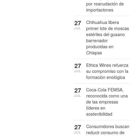
por reanudación de
importaciones
27
Chihuahua libera
primer lote de moscas
JUL
estériles del gusano
barrenador
producidas en
Chiapas
27
Ethica Wines refuerza
su compromiso con la
JUL
formación enológica
27
Coca-Cola FEMSA,
reconocida como una
JUL
de las empresas
líderes en
sostenibilidad
27
Consumidores buscan
reducir consumo de
JUL