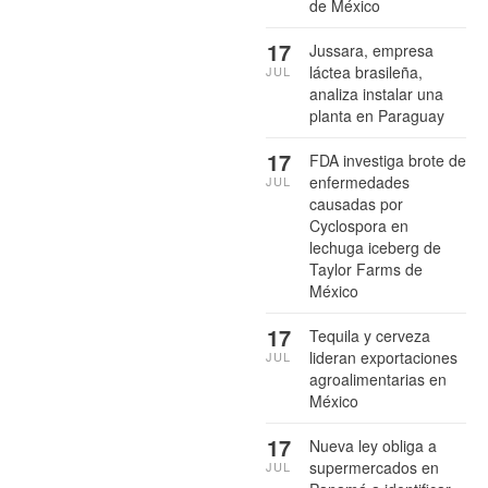
de México
17
Jussara, empresa
láctea brasileña,
JUL
analiza instalar una
planta en Paraguay
17
FDA investiga brote de
enfermedades
JUL
causadas por
Cyclospora en
lechuga iceberg de
Taylor Farms de
México
17
Tequila y cerveza
lideran exportaciones
JUL
agroalimentarias en
México
17
Nueva ley obliga a
supermercados en
JUL