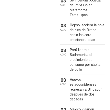
03
de PepsiCo en
AGO
Matamoros,
Tamaulipas
03
Repsol acelera la hoja
de ruta de Bimbo
AGO
hacia las cero
emisiones netas
03
Perú lidera en
Sudamérica el
AGO
crecimiento del
consumo per cápita
de pollo
03
Huevos
estadounidenses
AGO
regresan a Singapur
después de dos
décadas
02
México y Japón