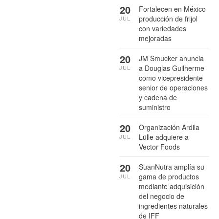
20
Fortalecen en México
producción de frijol
JUL
con variedades
mejoradas
20
JM Smucker anuncia
a Douglas Guilherme
JUL
como vicepresidente
senior de operaciones
y cadena de
suministro
20
Organización Ardila
Lülle adquiere a
JUL
Vector Foods
20
SuanNutra amplía su
gama de productos
JUL
mediante adquisición
del negocio de
ingredientes naturales
de IFF