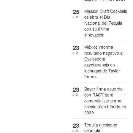
25
Mission Craft Cocktails
celebra el Día
JUL
Nacional del Tequila
con su última
innovación
23
México informa
resultado negativo a
JUL
Cyclospora
cayetanensis en
lechugas de Taylor
Farms
23
Bayer firma acuerdo
con RAGT para
JUL
comercializar a gran
escala trigo híbrido en
2030
23
Tequila mexicano
acumula
JUL