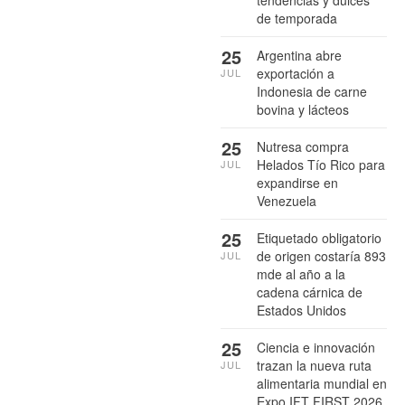
de temporada
25
Argentina abre
exportación a
JUL
Indonesia de carne
bovina y lácteos
25
Nutresa compra
Helados Tío Rico para
JUL
expandirse en
Venezuela
25
Etiquetado obligatorio
de origen costaría 893
JUL
mde al año a la
cadena cárnica de
Estados Unidos
25
Ciencia e innovación
trazan la nueva ruta
JUL
alimentaria mundial en
Expo IFT FIRST 2026