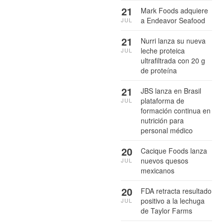
21
Mark Foods adquiere
a Endeavor Seafood
JUL
21
Nurri lanza su nueva
leche proteica
JUL
ultrafiltrada con 20 g
de proteína
21
JBS lanza en Brasil
plataforma de
JUL
formación continua en
nutrición para
personal médico
20
Cacique Foods lanza
nuevos quesos
JUL
mexicanos
20
FDA retracta resultado
positivo a la lechuga
JUL
de Taylor Farms