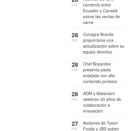
comercio entre
JUL
Ecuador y Canadá
exime las ventas de
carne
28
Conagra Brands
proporciona una
JUL
actualización sobre su
equipo directivo
28
Chef Boyardee
presenta pasta
JUL
enlatada con alto
contenido proteico
28
ADM y Matsutani
celebran 20 años de
JUL
colaboración e
innovación
27
Acciones de Tyson
Foods y JBS suben
JUL