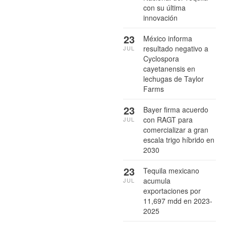
con su última
innovación
23
México informa
resultado negativo a
JUL
Cyclospora
cayetanensis en
lechugas de Taylor
Farms
23
Bayer firma acuerdo
con RAGT para
JUL
comercializar a gran
escala trigo híbrido en
2030
23
Tequila mexicano
acumula
JUL
exportaciones por
11,697 mdd en 2023-
2025