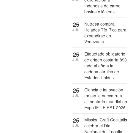
Indonesia de carne
bovina y lácteos
25
Nutresa compra
Helados Tío Rico para
JUL
expandirse en
Venezuela
25
Etiquetado obligatorio
de origen costaría 893
JUL
mde al año a la
cadena cárnica de
Estados Unidos
25
Ciencia e innovación
trazan la nueva ruta
JUL
alimentaria mundial en
Expo IFT FIRST 2026
25
Mission Craft Cocktails
celebra el Día
JUL
Nacional del Tequila