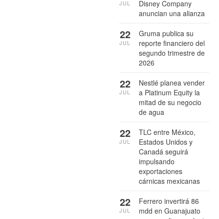
Disney Company
JUL
anuncian una alianza
22
Gruma publica su
reporte financiero del
JUL
segundo trimestre de
2026
22
Nestlé planea vender
a Platinum Equity la
JUL
mitad de su negocio
de agua
22
TLC entre México,
Estados Unidos y
JUL
Canadá seguirá
impulsando
exportaciones
cárnicas mexicanas
22
Ferrero invertirá 86
mdd en Guanajuato
JUL