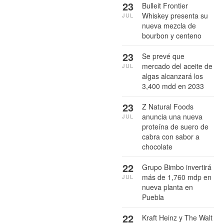
23
Bulleit Frontier
Whiskey presenta su
JUL
nueva mezcla de
bourbon y centeno
23
Se prevé que
mercado del aceite de
JUL
algas alcanzará los
3,400 mdd en 2033
23
Z Natural Foods
anuncia una nueva
JUL
proteína de suero de
cabra con sabor a
chocolate
22
Grupo Bimbo invertirá
más de 1,760 mdp en
JUL
nueva planta en
Puebla
22
Kraft Heinz y The Walt