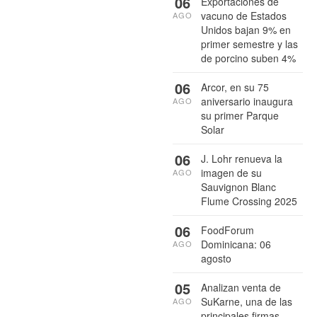
06
Exportaciones de
vacuno de Estados
AGO
Unidos bajan 9% en
primer semestre y las
de porcino suben 4%
06
Arcor, en su 75
aniversario inaugura
AGO
su primer Parque
Solar
06
J. Lohr renueva la
imagen de su
AGO
Sauvignon Blanc
Flume Crossing 2025
06
FoodForum
Dominicana: 06
AGO
agosto
05
Analizan venta de
SuKarne, una de las
AGO
principales firmas