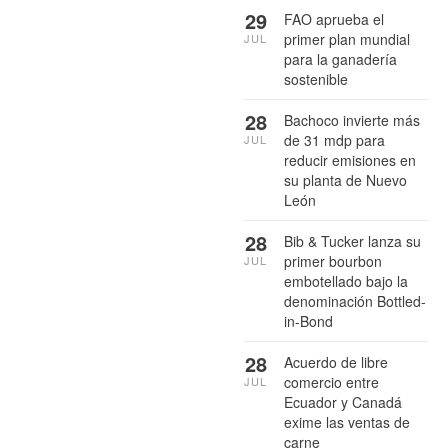
29
FAO aprueba el
primer plan mundial
JUL
para la ganadería
sostenible
28
Bachoco invierte más
de 31 mdp para
JUL
reducir emisiones en
su planta de Nuevo
León
28
Bib & Tucker lanza su
primer bourbon
JUL
embotellado bajo la
denominación Bottled-
in-Bond
28
Acuerdo de libre
comercio entre
JUL
Ecuador y Canadá
exime las ventas de
carne