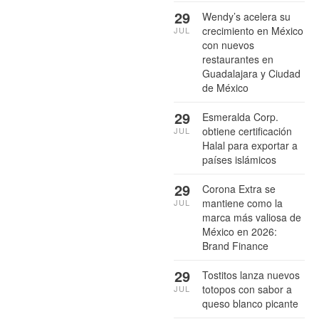
29
Wendy’s acelera su
crecimiento en México
JUL
con nuevos
restaurantes en
Guadalajara y Ciudad
de México
29
Esmeralda Corp.
obtiene certificación
JUL
Halal para exportar a
países islámicos
29
Corona Extra se
mantiene como la
JUL
marca más valiosa de
México en 2026:
Brand Finance
29
Tostitos lanza nuevos
totopos con sabor a
JUL
queso blanco picante