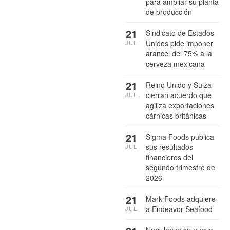
para ampliar su planta
de producción
21
Sindicato de Estados
Unidos pide imponer
JUL
arancel del 75% a la
cerveza mexicana
21
Reino Unido y Suiza
cierran acuerdo que
JUL
agiliza exportaciones
cárnicas británicas
21
Sigma Foods publica
sus resultados
JUL
financieros del
segundo trimestre de
2026
21
Mark Foods adquiere
a Endeavor Seafood
JUL
Nurri lanza su nueva