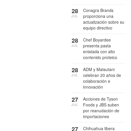
28
Conagra Brands
proporciona una
JUL
actualización sobre su
equipo directivo
28
Chef Boyardee
presenta pasta
JUL
enlatada con alto
contenido proteico
28
ADM y Matsutani
celebran 20 años de
JUL
colaboración e
innovación
27
Acciones de Tyson
Foods y JBS suben
JUL
por reanudación de
importaciones
27
Chihuahua libera