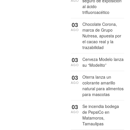
seguro de exposición
AGO
al ácido
trifluoroacético
03
Chocolate Corona,
marca de Grupo
AGO
Nutresa, apuesta por
el cacao real y la
trazabilidad
03
Cerveza Modelo lanza
su “Modelito”
AGO
03
Oterra lanza un
colorante amarillo
AGO
natural para alimentos
para mascotas
03
Se incendia bodega
de PepsiCo en
AGO
Matamoros,
Tamaulipas