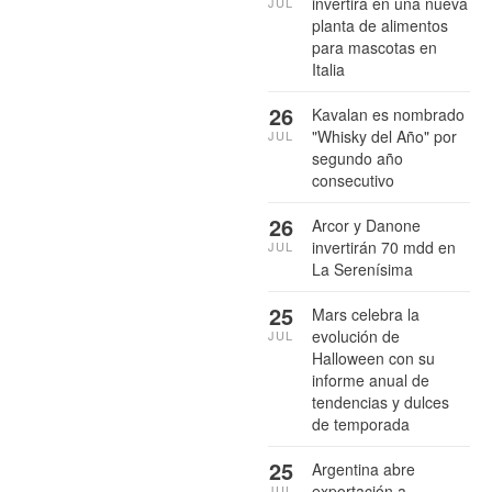
invertirá en una nueva
JUL
planta de alimentos
para mascotas en
Italia
26
Kavalan es nombrado
"Whisky del Año" por
JUL
segundo año
consecutivo
26
Arcor y Danone
invertirán 70 mdd en
JUL
La Serenísima
25
Mars celebra la
evolución de
JUL
Halloween con su
informe anual de
tendencias y dulces
de temporada
25
Argentina abre
exportación a
JUL