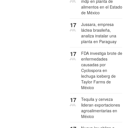
mdp en planta de
JUL
alimentos en el Estado
de México
17
Jussara, empresa
láctea brasileña,
JUL
analiza instalar una
planta en Paraguay
17
FDA investiga brote de
enfermedades
JUL
causadas por
Cyclospora en
lechuga iceberg de
Taylor Farms de
México
17
Tequila y cerveza
lideran exportaciones
JUL
agroalimentarias en
México
Nueva ley obliga a