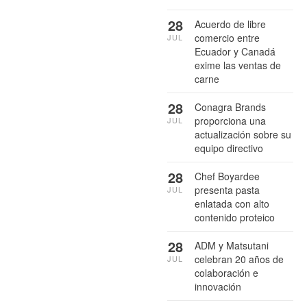
28
Acuerdo de libre
comercio entre
JUL
Ecuador y Canadá
exime las ventas de
carne
28
Conagra Brands
proporciona una
JUL
actualización sobre su
equipo directivo
28
Chef Boyardee
presenta pasta
JUL
enlatada con alto
contenido proteico
28
ADM y Matsutani
celebran 20 años de
JUL
colaboración e
innovación