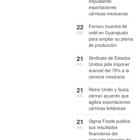
impulsando
exportaciones
cárnicas mexicanas
22
Ferrero invertirá 86
mdd en Guanajuato
JUL
para ampliar su planta
de producción
21
Sindicato de Estados
Unidos pide imponer
JUL
arancel del 75% a la
cerveza mexicana
21
Reino Unido y Suiza
cierran acuerdo que
JUL
agiliza exportaciones
cárnicas británicas
21
Sigma Foods publica
sus resultados
JUL
financieros del
segundo trimestre de