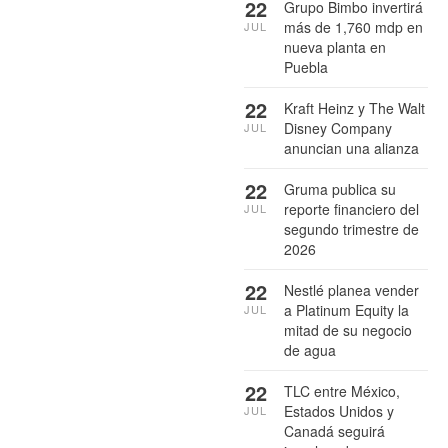
22
Grupo Bimbo invertirá
más de 1,760 mdp en
JUL
nueva planta en
Puebla
22
Kraft Heinz y The Walt
Disney Company
JUL
anuncian una alianza
22
Gruma publica su
reporte financiero del
JUL
segundo trimestre de
2026
22
Nestlé planea vender
a Platinum Equity la
JUL
mitad de su negocio
de agua
22
TLC entre México,
Estados Unidos y
JUL
Canadá seguirá