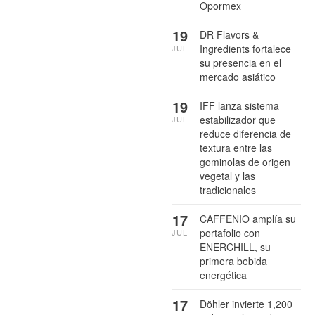
Opormex
19
DR Flavors &
Ingredients fortalece
JUL
su presencia en el
mercado asiático
19
IFF lanza sistema
estabilizador que
JUL
reduce diferencia de
textura entre las
gominolas de origen
vegetal y las
tradicionales
17
CAFFENIO amplía su
portafolio con
JUL
ENERCHILL, su
primera bebida
energética
17
Döhler invierte 1,200