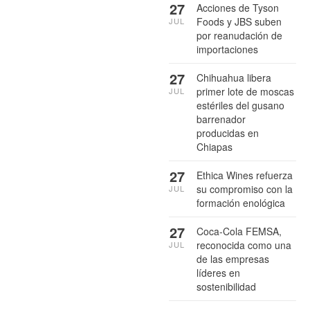
27
Acciones de Tyson
Foods y JBS suben
JUL
por reanudación de
importaciones
27
Chihuahua libera
primer lote de moscas
JUL
estériles del gusano
barrenador
producidas en
Chiapas
27
Ethica Wines refuerza
su compromiso con la
JUL
formación enológica
27
Coca-Cola FEMSA,
reconocida como una
JUL
de las empresas
líderes en
sostenibilidad