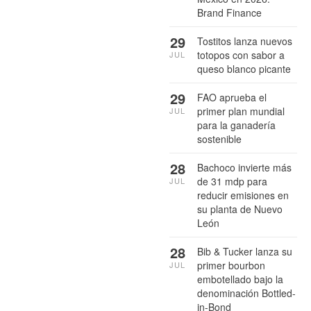
Brand Finance
29
Tostitos lanza nuevos
totopos con sabor a
JUL
queso blanco picante
29
FAO aprueba el
primer plan mundial
JUL
para la ganadería
sostenible
28
Bachoco invierte más
de 31 mdp para
JUL
reducir emisiones en
su planta de Nuevo
León
28
Bib & Tucker lanza su
primer bourbon
JUL
embotellado bajo la
denominación Bottled-
in-Bond