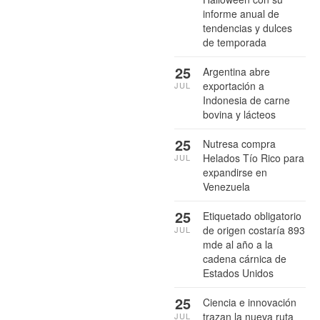
informe anual de
tendencias y dulces
de temporada
25
Argentina abre
exportación a
JUL
Indonesia de carne
bovina y lácteos
25
Nutresa compra
Helados Tío Rico para
JUL
expandirse en
Venezuela
25
Etiquetado obligatorio
de origen costaría 893
JUL
mde al año a la
cadena cárnica de
Estados Unidos
25
Ciencia e innovación
trazan la nueva ruta
JUL