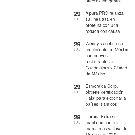
pueblos indígenas
29
Alpura PRO relanza
su línea alta en
JUL
proteína con una
rodada con causa
29
Wendy’s acelera su
crecimiento en México
JUL
con nuevos
restaurantes en
Guadalajara y Ciudad
de México
29
Esmeralda Corp.
obtiene certificación
JUL
Halal para exportar a
países islámicos
29
Corona Extra se
mantiene como la
JUL
marca más valiosa de
México en 2026: