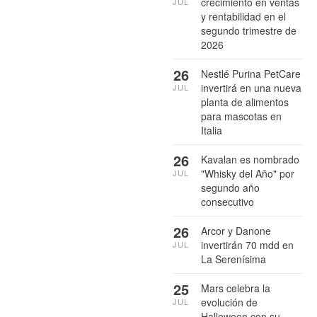
crecimiento en ventas
JUL
y rentabilidad en el
segundo trimestre de
2026
26
Nestlé Purina PetCare
invertirá en una nueva
JUL
planta de alimentos
para mascotas en
Italia
26
Kavalan es nombrado
"Whisky del Año" por
JUL
segundo año
consecutivo
26
Arcor y Danone
invertirán 70 mdd en
JUL
La Serenísima
25
Mars celebra la
evolución de
JUL
Halloween con su