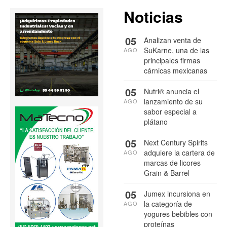
Noticias
05
Analizan venta de
SuKarne, una de las
AGO
principales firmas
cárnicas mexicanas
05
Nutri® anuncia el
lanzamiento de su
AGO
sabor especial a
plátano
05
Next Century Spirits
adquiere la cartera de
AGO
marcas de licores
Grain & Barrel
05
Jumex incursiona en
la categoría de
AGO
yogures bebibles con
proteínas