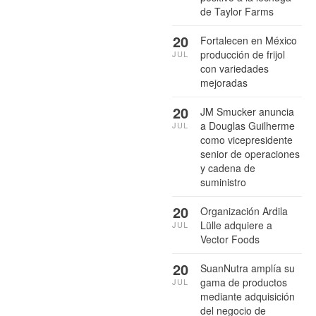
de Taylor Farms
20
Fortalecen en México
producción de frijol
JUL
con variedades
mejoradas
20
JM Smucker anuncia
a Douglas Guilherme
JUL
como vicepresidente
senior de operaciones
y cadena de
suministro
20
Organización Ardila
Lülle adquiere a
JUL
Vector Foods
20
SuanNutra amplía su
gama de productos
JUL
mediante adquisición
del negocio de