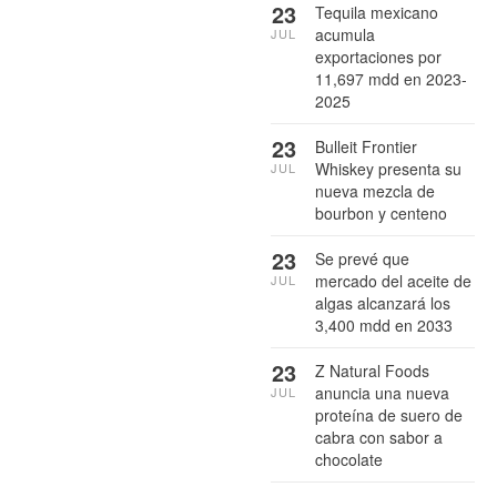
23
Tequila mexicano
acumula
JUL
exportaciones por
11,697 mdd en 2023-
2025
23
Bulleit Frontier
Whiskey presenta su
JUL
nueva mezcla de
bourbon y centeno
23
Se prevé que
mercado del aceite de
JUL
algas alcanzará los
3,400 mdd en 2033
23
Z Natural Foods
anuncia una nueva
JUL
proteína de suero de
cabra con sabor a
chocolate