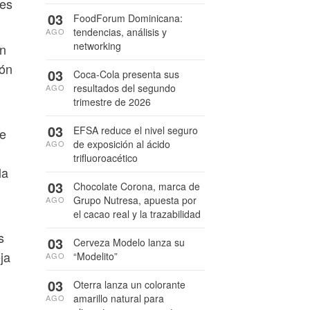
les
03
FoodForum Dominicana:
tendencias, análisis y
AGO
networking
án
ión
03
Coca-Cola presenta sus
resultados del segundo
AGO
trimestre de 2026
03
EFSA reduce el nivel seguro
ue
de exposición al ácido
AGO
trifluoroacético
la
03
Chocolate Corona, marca de
Grupo Nutresa, apuesta por
AGO
el cacao real y la trazabilidad
s
03
Cerveza Modelo lanza su
ja
“Modelito”
AGO
03
Oterra lanza un colorante
amarillo natural para
AGO