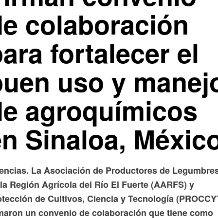
de colaboración
ara fortalecer el
buen uso y manej
de agroquímicos
en Sinaloa, Méxic
encias. La Asociación de Productores de Legumbre
 la Región Agrícola del Río El Fuerte (AARFS) y
otección de Cultivos, Ciencia y Tecnología (PROCCY
rmaron un convenio de colaboración que tiene como