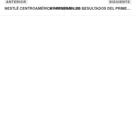
ANTERIOR
SIGUIENTE
NESTLÉ CENTROAMÉRICA AVANZA EN SU COMPROMISO PARA RECUPERAR SUS ENVASES
IFF INFORMA LOS RESULTADOS DEL PRIMER TRIMESTRE