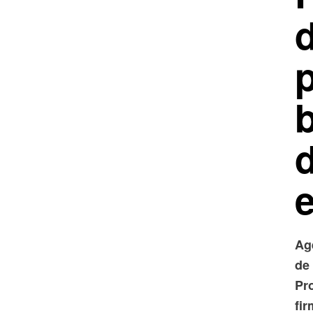
p
Ag
de
Pr
fi