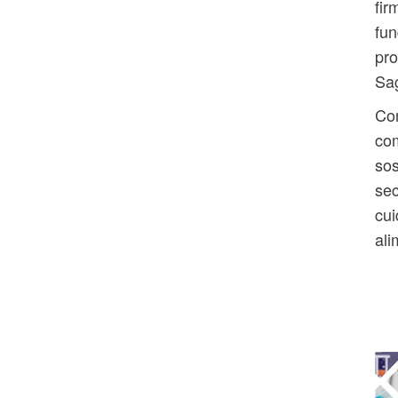
fir
fun
pro
Sa
Co
com
sos
sec
cui
ali