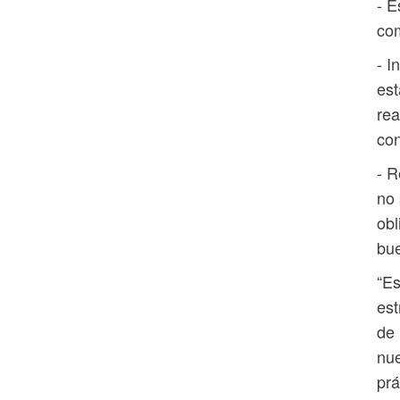
- E
com
- I
est
rea
con
- R
no 
obl
bue
“Es
est
de 
nue
prá