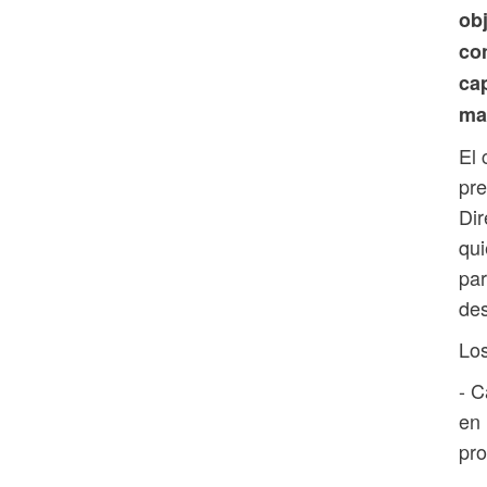
obj
con
ca
ma
El 
pre
Dir
qui
par
des
Los
- C
en 
pro