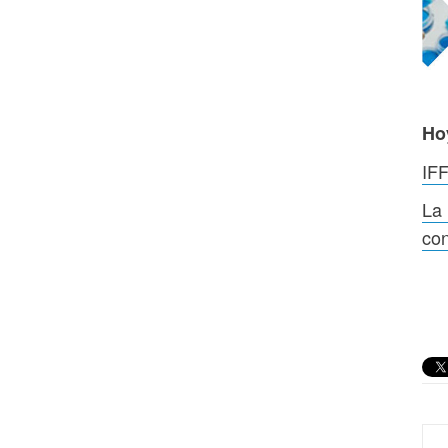
Ho
IFF
La
con