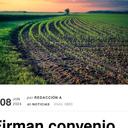
08
por
REDACCIÓN A
JUN
2024
en
Visto: 6883
NOTICIAS
Firman convenio