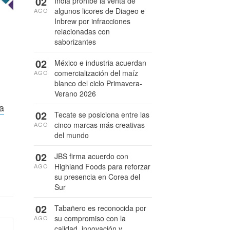
02
India prohíbe la venta de
algunos licores de Diageo e
AGO
Inbrew por infracciones
relacionadas con
saborizantes
02
México e industria acuerdan
comercialización del maíz
AGO
blanco del ciclo Primavera-
Verano 2026
a
02
Tecate se posiciona entre las
cinco marcas más creativas
AGO
del mundo
02
JBS firma acuerdo con
Highland Foods para reforzar
AGO
su presencia en Corea del
Sur
02
Tabañero es reconocida por
su compromiso con la
AGO
calidad, innovación y