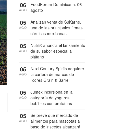
06
FoodForum Dominicana: 06
agosto
AGO
05
Analizan venta de SuKarne,
una de las principales firmas
AGO
cárnicas mexicanas
05
Nutri® anuncia el lanzamiento
de su sabor especial a
AGO
plátano
05
Next Century Spirits adquiere
la cartera de marcas de
AGO
licores Grain & Barrel
05
Jumex incursiona en la
categoría de yogures
AGO
bebibles con proteínas
05
Se prevé que mercado de
alimentos para mascotas a
AGO
base de insectos alcanzará