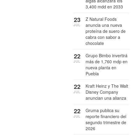
algas alcanzará los
3,400 mdd en 2033
23
Z Natural Foods
anuncia una nueva
JUL
proteína de suero de
cabra con sabor a
chocolate
22
Grupo Bimbo invertirá
más de 1,760 mdp en
JUL
nueva planta en
Puebla
22
Kraft Heinz y The Walt
Disney Company
JUL
anuncian una alianza
22
Gruma publica su
reporte financiero del
JUL
segundo trimestre de
2026