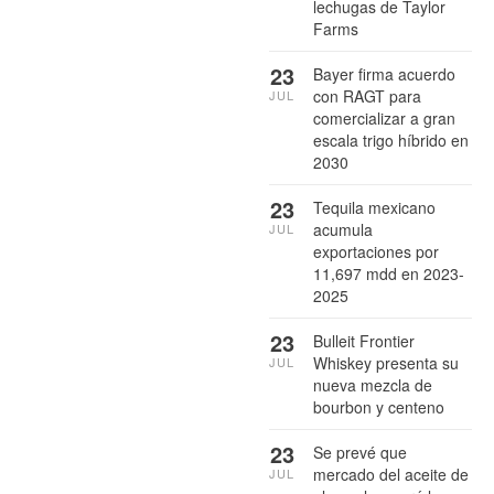
lechugas de Taylor
Farms
23
Bayer firma acuerdo
con RAGT para
JUL
comercializar a gran
escala trigo híbrido en
2030
23
Tequila mexicano
acumula
JUL
exportaciones por
11,697 mdd en 2023-
2025
23
Bulleit Frontier
Whiskey presenta su
JUL
nueva mezcla de
bourbon y centeno
23
Se prevé que
mercado del aceite de
JUL