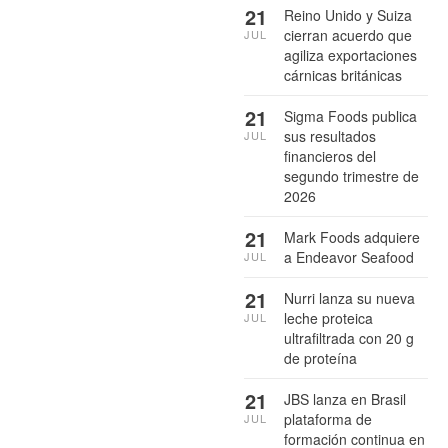
21
Reino Unido y Suiza
cierran acuerdo que
JUL
agiliza exportaciones
cárnicas británicas
21
Sigma Foods publica
sus resultados
JUL
financieros del
segundo trimestre de
2026
21
Mark Foods adquiere
a Endeavor Seafood
JUL
21
Nurri lanza su nueva
leche proteica
JUL
ultrafiltrada con 20 g
de proteína
21
JBS lanza en Brasil
plataforma de
JUL
formación continua en