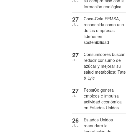
su compromiso con la
JUL
formación enológica
27
Coca-Cola FEMSA,
reconocida como una
JUL
de las empresas
líderes en
sostenibilidad
27
Consumidores buscan
reducir consumo de
JUL
azúcar y mejorar su
salud metabólica: Tate
& Lyle
27
PepsiCo genera
empleos e impulsa
JUL
actividad económica
en Estados Unidos
26
Estados Unidos
reanudará la
JUL
importación de