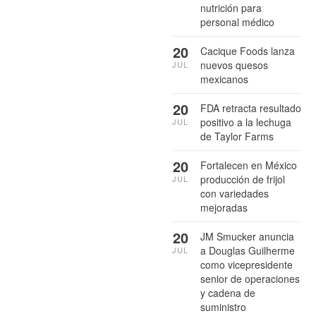
nutrición para
personal médico
20
Cacique Foods lanza
nuevos quesos
JUL
mexicanos
20
FDA retracta resultado
positivo a la lechuga
JUL
de Taylor Farms
20
Fortalecen en México
producción de frijol
JUL
con variedades
mejoradas
20
JM Smucker anuncia
a Douglas Guilherme
JUL
como vicepresidente
senior de operaciones
y cadena de
suministro