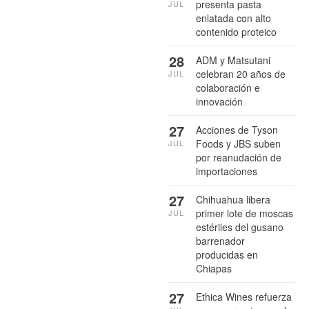
presenta pasta
JUL
enlatada con alto
contenido proteico
28
ADM y Matsutani
celebran 20 años de
JUL
colaboración e
innovación
27
Acciones de Tyson
Foods y JBS suben
JUL
por reanudación de
importaciones
27
Chihuahua libera
primer lote de moscas
JUL
estériles del gusano
barrenador
producidas en
Chiapas
27
Ethica Wines refuerza