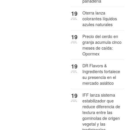
panadería
19
Oterra lanza
colorantes líquidos
JUL
azules naturales
19
Precio del cerdo en
granja acumula cinco
JUL
meses de caída:
Opormex
19
DR Flavors &
Ingredients fortalece
JUL
su presencia en el
mercado asiático
19
IFF lanza sistema
estabilizador que
JUL
reduce diferencia de
textura entre las
gominolas de origen
vegetal y las
tradicionales