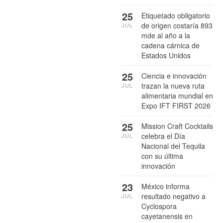
25
Etiquetado obligatorio
de origen costaría 893
JUL
mde al año a la
cadena cárnica de
Estados Unidos
25
Ciencia e innovación
trazan la nueva ruta
JUL
alimentaria mundial en
Expo IFT FIRST 2026
25
Mission Craft Cocktails
celebra el Día
JUL
Nacional del Tequila
con su última
innovación
23
México informa
resultado negativo a
JUL
Cyclospora
cayetanensis en