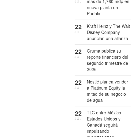
más de 1,760 mdp en
JUL
nueva planta en
Puebla
22
Kraft Heinz y The Walt
Disney Company
JUL
anuncian una alianza
22
Gruma publica su
reporte financiero del
JUL
segundo trimestre de
2026
22
Nestlé planea vender
a Platinum Equity la
JUL
mitad de su negocio
de agua
22
TLC entre México,
Estados Unidos y
JUL
Canadá seguirá
impulsando
exportaciones