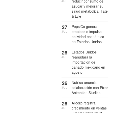
reducir consumo de
JUL
azúcar y mejorar su
salud metabólica: Tate
& Lyle
27
PepsiCo genera
empleos e impulsa
JUL
actividad económica
en Estados Unidos
26
Estados Unidos
reanudará la
JUL
importación de
ganado mexicano en
agosto
26
Nutrisa anuncia
colaboración con Pixar
JUL
Animation Studios
26
Alicorp registra
crecimiento en ventas
JUL
y rentabilidad en el