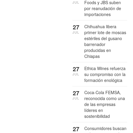
Foods y JBS suben
JUL
por reanudación de
importaciones
27
Chihuahua libera
primer lote de moscas
JUL
estériles del gusano
barrenador
producidas en
Chiapas
27
Ethica Wines refuerza
su compromiso con la
JUL
formación enológica
27
Coca-Cola FEMSA,
reconocida como una
JUL
de las empresas
líderes en
sostenibilidad
27
Consumidores buscan