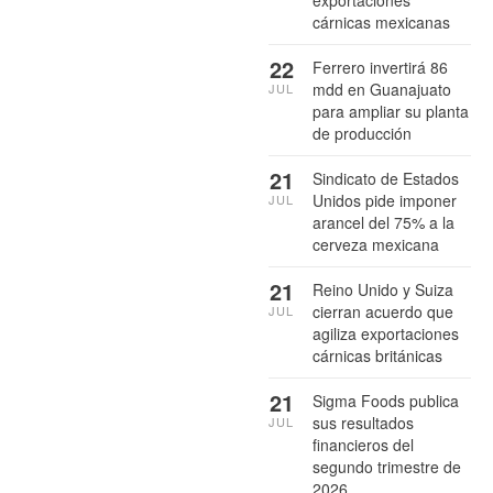
cárnicas mexicanas
22
Ferrero invertirá 86
mdd en Guanajuato
JUL
para ampliar su planta
de producción
21
Sindicato de Estados
Unidos pide imponer
JUL
arancel del 75% a la
cerveza mexicana
21
Reino Unido y Suiza
cierran acuerdo que
JUL
agiliza exportaciones
cárnicas británicas
21
Sigma Foods publica
sus resultados
JUL
financieros del
segundo trimestre de
2026