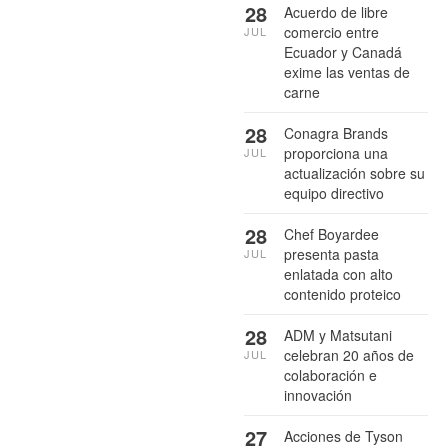
28
Acuerdo de libre
comercio entre
JUL
Ecuador y Canadá
exime las ventas de
carne
28
Conagra Brands
proporciona una
JUL
actualización sobre su
equipo directivo
28
Chef Boyardee
presenta pasta
JUL
enlatada con alto
contenido proteico
28
ADM y Matsutani
celebran 20 años de
JUL
colaboración e
innovación
27
Acciones de Tyson