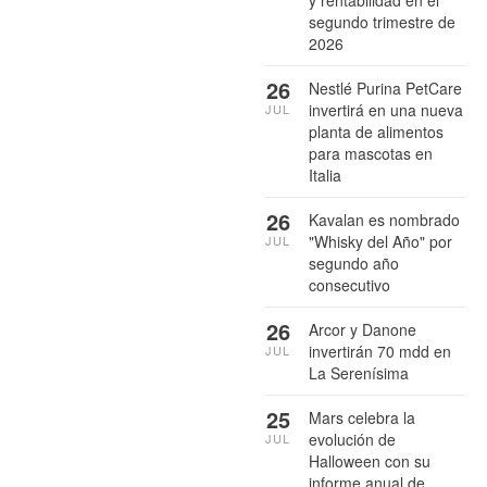
segundo trimestre de
2026
26
Nestlé Purina PetCare
invertirá en una nueva
JUL
planta de alimentos
para mascotas en
Italia
26
Kavalan es nombrado
"Whisky del Año" por
JUL
segundo año
consecutivo
26
Arcor y Danone
invertirán 70 mdd en
JUL
La Serenísima
25
Mars celebra la
evolución de
JUL
Halloween con su
informe anual de