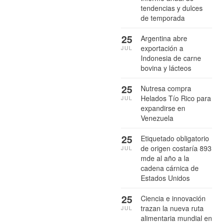
tendencias y dulces
de temporada
25
Argentina abre
exportación a
JUL
Indonesia de carne
bovina y lácteos
25
Nutresa compra
Helados Tío Rico para
JUL
expandirse en
Venezuela
25
Etiquetado obligatorio
de origen costaría 893
JUL
mde al año a la
cadena cárnica de
Estados Unidos
25
Ciencia e innovación
trazan la nueva ruta
JUL
alimentaria mundial en