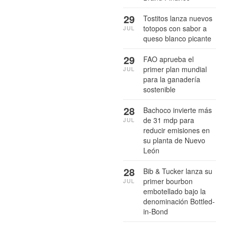
29
Tostitos lanza nuevos
totopos con sabor a
JUL
queso blanco picante
29
FAO aprueba el
primer plan mundial
JUL
para la ganadería
sostenible
28
Bachoco invierte más
de 31 mdp para
JUL
reducir emisiones en
su planta de Nuevo
León
28
Bib & Tucker lanza su
primer bourbon
JUL
embotellado bajo la
denominación Bottled-
in-Bond