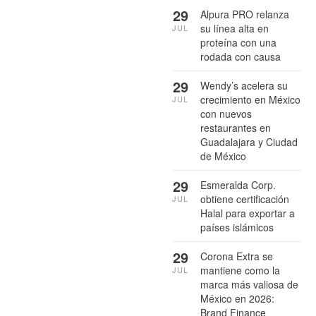
29
Alpura PRO relanza
su línea alta en
JUL
proteína con una
rodada con causa
29
Wendy’s acelera su
crecimiento en México
JUL
con nuevos
restaurantes en
Guadalajara y Ciudad
de México
29
Esmeralda Corp.
obtiene certificación
JUL
Halal para exportar a
países islámicos
29
Corona Extra se
mantiene como la
JUL
marca más valiosa de
México en 2026:
Brand Finance