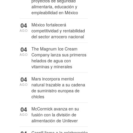
proyectos de seguridad
alimentaria, educación y
empleabilidad en México
04
México fortalecerá
competitividad y rentabilidad
AGO
del sector arrocero nacional
04
The Magnum Ice Cream
Company lanza sus primeros
AGO
helados de agua con
vitaminas y minerales
04
Mars incorpora mentol
natural trazable a su cadena
AGO
de suministro europea de
chicles
04
McCormick avanza en su
fusión con la división de
AGO
alimentación de Unilever
Cargill llama a la colaboración