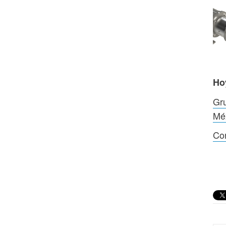
Ho
Gru
Mé
Cor