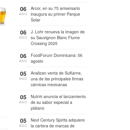
06
Arcor, en su 75 aniversario
inaugura su primer Parque
AGO
Solar
06
J. Lohr renueva la imagen de
su Sauvignon Blanc Flume
AGO
Crossing 2025
06
FoodForum Dominicana: 06
agosto
AGO
05
Analizan venta de SuKarne,
una de las principales firmas
AGO
cárnicas mexicanas
05
Nutri® anuncia el lanzamiento
de su sabor especial a
AGO
plátano
05
Next Century Spirits adquiere
la cartera de marcas de
AGO