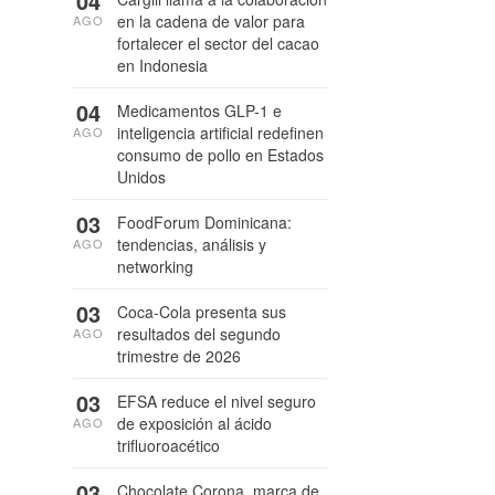
04
en la cadena de valor para
AGO
fortalecer el sector del cacao
en Indonesia
04
Medicamentos GLP-1 e
inteligencia artificial redefinen
AGO
consumo de pollo en Estados
Unidos
03
FoodForum Dominicana:
tendencias, análisis y
AGO
networking
03
Coca-Cola presenta sus
resultados del segundo
AGO
trimestre de 2026
03
EFSA reduce el nivel seguro
de exposición al ácido
AGO
trifluoroacético
03
Chocolate Corona, marca de