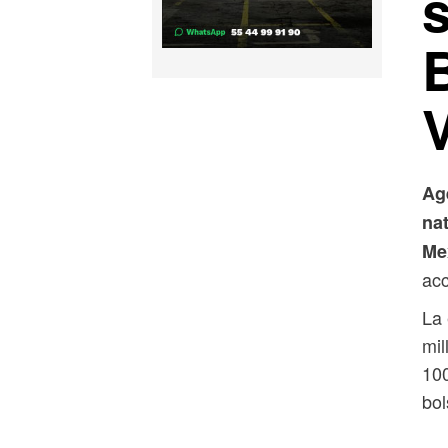
s
Ag
na
Me
acc
La 
mil
100
bol