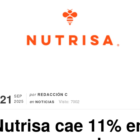
21
por
REDACCIÓN C
SEP
2025
en
Visto: 7002
NOTICIAS
Nutrisa cae 11% e