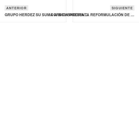
ANTERIOR
SIGUIENTE
GRUPO HERDEZ SU SUMA A INCUBADORA DE TALENTO HÍDRICO EN MÉXICO
CORBION PRESENTA REFORMULACIÓN DE SUS ETIQUETAS LIMPIAS