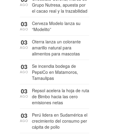
Grupo Nutresa, apuesta por
AGO
el cacao real y la trazabilidad
03
Cerveza Modelo lanza su
“Modelito”
AGO
03
Oterra lanza un colorante
amarillo natural para
AGO
alimentos para mascotas
03
Se incendia bodega de
PepsiCo en Matamoros,
AGO
Tamaulipas
03
Repsol acelera la hoja de ruta
de Bimbo hacia las cero
AGO
emisiones netas
03
Perú lidera en Sudamérica el
crecimiento del consumo per
AGO
cápita de pollo