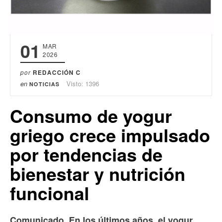
01
MAR
2026
por
REDACCIÓN C
en
Visto: 1396
NOTICIAS
Consumo de yogur
griego crece impulsado
por tendencias de
bienestar y nutrición
funcional
Comunicado. En los últimos años, el yogur