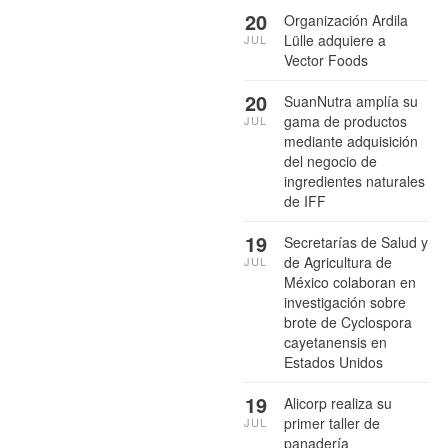
20
Organización Ardila
Lülle adquiere a
JUL
Vector Foods
20
SuanNutra amplía su
gama de productos
JUL
mediante adquisición
del negocio de
ingredientes naturales
de IFF
19
Secretarías de Salud y
de Agricultura de
JUL
México colaboran en
investigación sobre
brote de Cyclospora
cayetanensis en
Estados Unidos
19
Alicorp realiza su
primer taller de
JUL
panadería