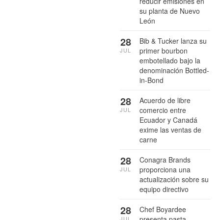
reducir emisiones en
su planta de Nuevo
León
28
Bib & Tucker lanza su
primer bourbon
JUL
embotellado bajo la
denominación Bottled-
in-Bond
28
Acuerdo de libre
comercio entre
JUL
Ecuador y Canadá
exime las ventas de
carne
28
Conagra Brands
proporciona una
JUL
actualización sobre su
equipo directivo
28
Chef Boyardee
presenta pasta
JUL