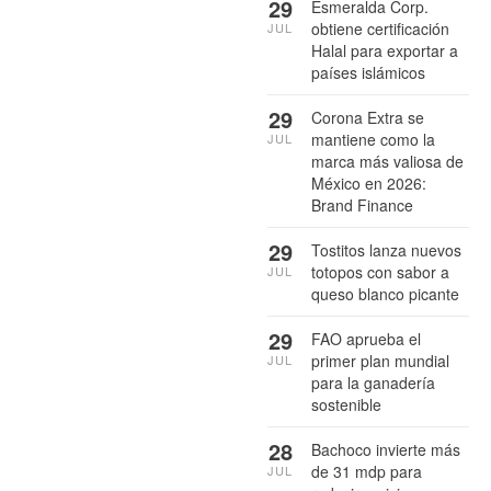
29
Esmeralda Corp.
obtiene certificación
JUL
Halal para exportar a
países islámicos
29
Corona Extra se
mantiene como la
JUL
marca más valiosa de
México en 2026:
Brand Finance
29
Tostitos lanza nuevos
totopos con sabor a
JUL
queso blanco picante
29
FAO aprueba el
primer plan mundial
JUL
para la ganadería
sostenible
28
Bachoco invierte más
de 31 mdp para
JUL