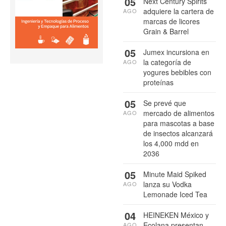
05
Next Century Spirits
adquiere la cartera de
AGO
marcas de licores
Grain & Barrel
05
Jumex incursiona en
la categoría de
AGO
yogures bebibles con
proteínas
05
Se prevé que
mercado de alimentos
AGO
para mascotas a base
de insectos alcanzará
los 4,000 mdd en
2036
05
Minute Maid Spiked
lanza su Vodka
AGO
Lemonade Iced Tea
04
HEINEKEN México y
Ecolana presentan
AGO