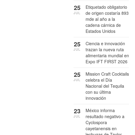
25
Etiquetado obligatorio
de origen costaría 893
JUL
mde al año a la
cadena cárnica de
Estados Unidos
25
Ciencia e innovación
trazan la nueva ruta
JUL
alimentaria mundial en
Expo IFT FIRST 2026
25
Mission Craft Cocktails
celebra el Día
JUL
Nacional del Tequila
con su última
innovación
23
México informa
resultado negativo a
JUL
Cyclospora
cayetanensis en
lechugas de Taylor