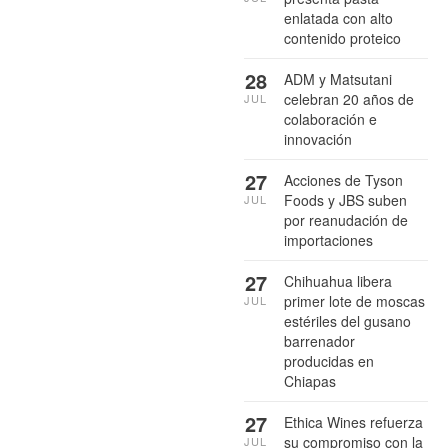
enlatada con alto
contenido proteico
28
ADM y Matsutani
celebran 20 años de
JUL
colaboración e
innovación
27
Acciones de Tyson
Foods y JBS suben
JUL
por reanudación de
importaciones
27
Chihuahua libera
primer lote de moscas
JUL
estériles del gusano
barrenador
producidas en
Chiapas
27
Ethica Wines refuerza
su compromiso con la
JUL