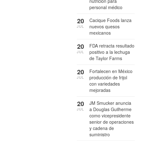
nutrición para
personal médico
20
Cacique Foods lanza
nuevos quesos
JUL
mexicanos
20
FDA retracta resultado
positivo a la lechuga
JUL
de Taylor Farms
20
Fortalecen en México
producción de frijol
JUL
con variedades
mejoradas
20
JM Smucker anuncia
a Douglas Guilherme
JUL
como vicepresidente
senior de operaciones
y cadena de
suministro