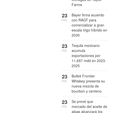
Farms
23
Bayer firma acuerdo
con RAGT para
JUL
comercializar a gran
escala trigo híbrido en
2030
23
Tequila mexicano
acumula
JUL
exportaciones por
11,697 mdd en 2023-
2025
23
Bulleit Frontier
Whiskey presenta su
JUL
nueva mezcla de
bourbon y centeno
23
Se prevé que
mercado del aceite de
JUL
algas alcanzará los