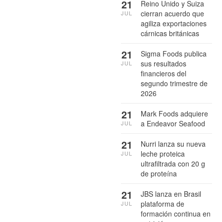
21
Reino Unido y Suiza
cierran acuerdo que
JUL
agiliza exportaciones
cárnicas británicas
21
Sigma Foods publica
sus resultados
JUL
financieros del
segundo trimestre de
2026
21
Mark Foods adquiere
a Endeavor Seafood
JUL
21
Nurri lanza su nueva
leche proteica
JUL
ultrafiltrada con 20 g
de proteína
21
JBS lanza en Brasil
plataforma de
JUL
formación continua en