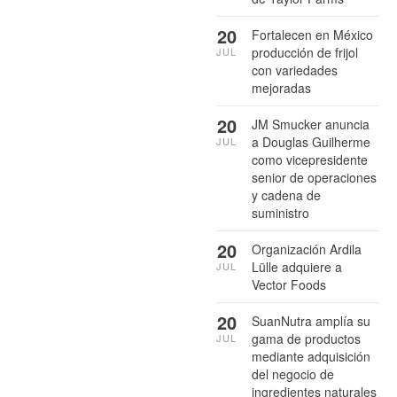
20
Fortalecen en México
producción de frijol
JUL
con variedades
mejoradas
20
JM Smucker anuncia
a Douglas Guilherme
JUL
como vicepresidente
senior de operaciones
y cadena de
suministro
20
Organización Ardila
Lülle adquiere a
JUL
Vector Foods
20
SuanNutra amplía su
gama de productos
JUL
mediante adquisición
del negocio de
ingredientes naturales