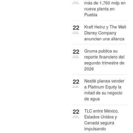
más de 1,760 mdp en
JUL
nueva planta en
Puebla
22
Kraft Heinz y The Walt
Disney Company
JUL
anuncian una alianza
22
Gruma publica su
reporte financiero del
JUL
segundo trimestre de
2026
22
Nestlé planea vender
a Platinum Equity la
JUL
mitad de su negocio
de agua
22
TLC entre México,
Estados Unidos y
JUL
Canadá seguirá
impulsando