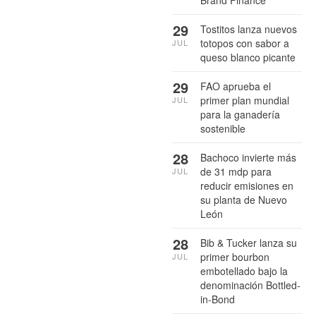
29
Tostitos lanza nuevos
totopos con sabor a
JUL
queso blanco picante
29
FAO aprueba el
primer plan mundial
JUL
para la ganadería
sostenible
28
Bachoco invierte más
de 31 mdp para
JUL
reducir emisiones en
su planta de Nuevo
León
28
Bib & Tucker lanza su
primer bourbon
JUL
embotellado bajo la
denominación Bottled-
in-Bond