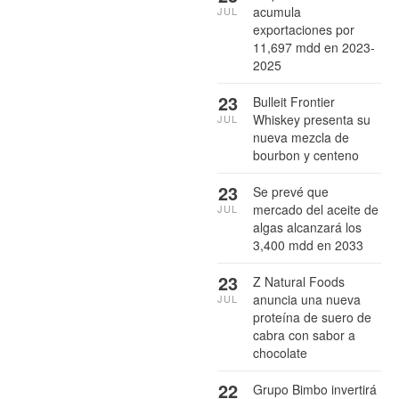
acumula
JUL
exportaciones por
11,697 mdd en 2023-
2025
23
Bulleit Frontier
Whiskey presenta su
JUL
nueva mezcla de
bourbon y centeno
23
Se prevé que
mercado del aceite de
JUL
algas alcanzará los
3,400 mdd en 2033
23
Z Natural Foods
anuncia una nueva
JUL
proteína de suero de
cabra con sabor a
chocolate
22
Grupo Bimbo invertirá