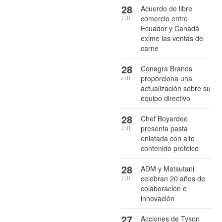
28
Acuerdo de libre
comercio entre
JUL
Ecuador y Canadá
exime las ventas de
carne
28
Conagra Brands
proporciona una
JUL
actualización sobre su
equipo directivo
28
Chef Boyardee
presenta pasta
JUL
enlatada con alto
contenido proteico
28
ADM y Matsutani
celebran 20 años de
JUL
colaboración e
innovación
27
Acciones de Tyson