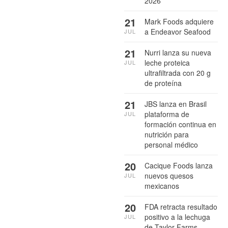
2026
21
Mark Foods adquiere
a Endeavor Seafood
JUL
21
Nurri lanza su nueva
leche proteica
JUL
ultrafiltrada con 20 g
de proteína
21
JBS lanza en Brasil
plataforma de
JUL
formación continua en
nutrición para
personal médico
20
Cacique Foods lanza
nuevos quesos
JUL
mexicanos
20
FDA retracta resultado
positivo a la lechuga
JUL
de Taylor Farms