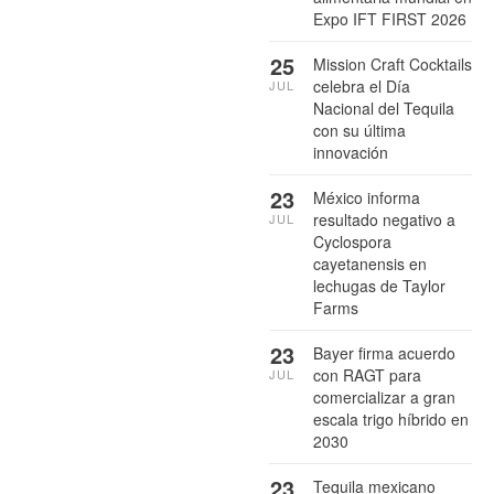
Expo IFT FIRST 2026
25
Mission Craft Cocktails
celebra el Día
JUL
Nacional del Tequila
con su última
innovación
23
México informa
resultado negativo a
JUL
Cyclospora
cayetanensis en
lechugas de Taylor
Farms
23
Bayer firma acuerdo
con RAGT para
JUL
comercializar a gran
escala trigo híbrido en
2030
23
Tequila mexicano