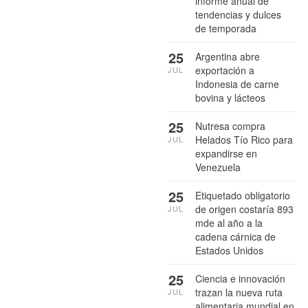
informe anual de
tendencias y dulces
de temporada
25
Argentina abre
exportación a
JUL
Indonesia de carne
bovina y lácteos
25
Nutresa compra
Helados Tío Rico para
JUL
expandirse en
Venezuela
25
Etiquetado obligatorio
de origen costaría 893
JUL
mde al año a la
cadena cárnica de
Estados Unidos
25
Ciencia e innovación
trazan la nueva ruta
JUL
alimentaria mundial en