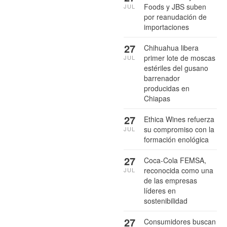
Foods y JBS suben
JUL
por reanudación de
importaciones
27
Chihuahua libera
primer lote de moscas
JUL
estériles del gusano
barrenador
producidas en
Chiapas
27
Ethica Wines refuerza
su compromiso con la
JUL
formación enológica
27
Coca-Cola FEMSA,
reconocida como una
JUL
de las empresas
líderes en
sostenibilidad
27
Consumidores buscan