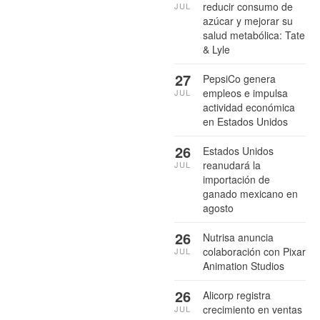
reducir consumo de
JUL
azúcar y mejorar su
salud metabólica: Tate
& Lyle
27
PepsiCo genera
empleos e impulsa
JUL
actividad económica
en Estados Unidos
26
Estados Unidos
reanudará la
JUL
importación de
ganado mexicano en
agosto
26
Nutrisa anuncia
colaboración con Pixar
JUL
Animation Studios
26
Alicorp registra
crecimiento en ventas
JUL