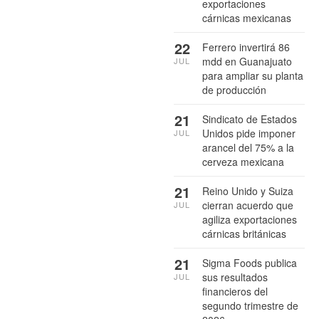
exportaciones
cárnicas mexicanas
22
Ferrero invertirá 86
mdd en Guanajuato
JUL
para ampliar su planta
de producción
21
Sindicato de Estados
Unidos pide imponer
JUL
arancel del 75% a la
cerveza mexicana
21
Reino Unido y Suiza
cierran acuerdo que
JUL
agiliza exportaciones
cárnicas británicas
21
Sigma Foods publica
sus resultados
JUL
financieros del
segundo trimestre de