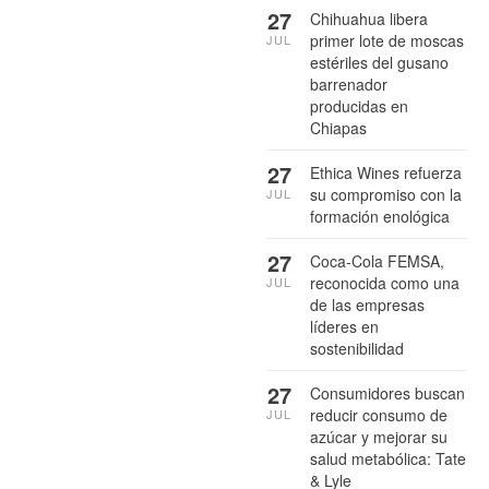
27
Chihuahua libera
primer lote de moscas
JUL
estériles del gusano
barrenador
producidas en
Chiapas
27
Ethica Wines refuerza
su compromiso con la
JUL
formación enológica
27
Coca-Cola FEMSA,
reconocida como una
JUL
de las empresas
líderes en
sostenibilidad
27
Consumidores buscan
reducir consumo de
JUL
azúcar y mejorar su
salud metabólica: Tate
& Lyle