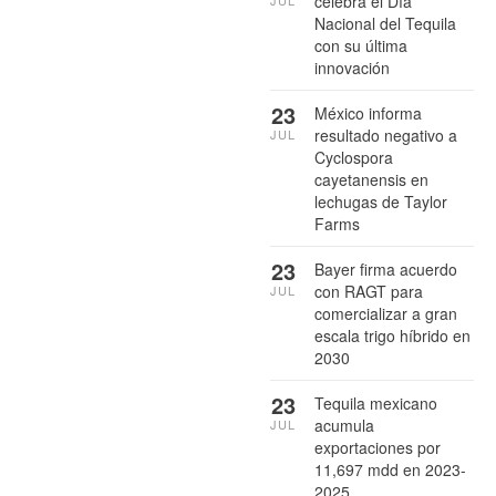
celebra el Día
JUL
Nacional del Tequila
con su última
innovación
23
México informa
resultado negativo a
JUL
Cyclospora
cayetanensis en
lechugas de Taylor
Farms
23
Bayer firma acuerdo
con RAGT para
JUL
comercializar a gran
escala trigo híbrido en
2030
23
Tequila mexicano
acumula
JUL
exportaciones por
11,697 mdd en 2023-
2025