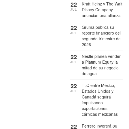
22
Kraft Heinz y The Walt
Disney Company
JUL
anuncian una alianza
22
Gruma publica su
reporte financiero del
JUL
segundo trimestre de
2026
22
Nestlé planea vender
a Platinum Equity la
JUL
mitad de su negocio
de agua
22
TLC entre México,
Estados Unidos y
JUL
Canadá seguirá
impulsando
exportaciones
cárnicas mexicanas
22
Ferrero invertirá 86