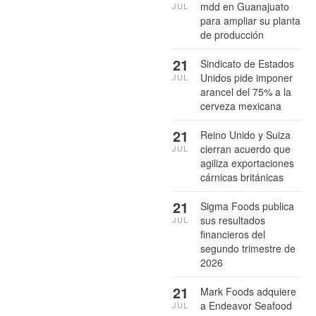
mdd en Guanajuato
JUL
para ampliar su planta
de producción
21
Sindicato de Estados
Unidos pide imponer
JUL
arancel del 75% a la
cerveza mexicana
21
Reino Unido y Suiza
cierran acuerdo que
JUL
agiliza exportaciones
cárnicas británicas
21
Sigma Foods publica
sus resultados
JUL
financieros del
segundo trimestre de
2026
21
Mark Foods adquiere
a Endeavor Seafood
JUL