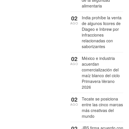
de la seguridad
alimentaria
02
India prohíbe la venta
de algunos licores de
AGO
Diageo e Inbrew por
infracciones
relacionadas con
saborizantes
02
México e industria
acuerdan
AGO
comercialización del
maíz blanco del ciclo
Primavera-Verano
2026
02
Tecate se posiciona
entre las cinco marcas
AGO
más creativas del
mundo
02
JBS firma acuerdo con