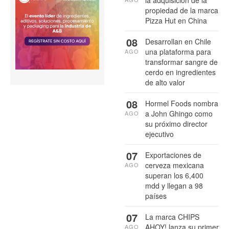
la adquisición de la
propiedad de la marca
Pizza Hut en China
08
Desarrollan en Chile
una plataforma para
AGO
transformar sangre de
cerdo en ingredientes
de alto valor
08
Hormel Foods nombra
a John Ghingo como
AGO
su próximo director
ejecutivo
07
Exportaciones de
cerveza mexicana
AGO
superan los 6,400
mdd y llegan a 98
países
07
La marca CHIPS
AHOY! lanza su primer
AGO