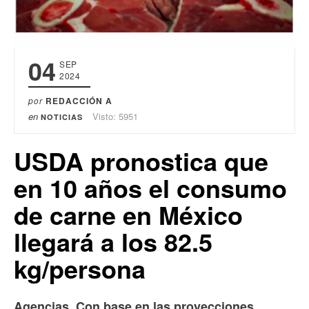
04
SEP
2024
por
REDACCIÓN A
en
Visto: 5951
NOTICIAS
USDA pronostica que
en 10 años el consumo
de carne en México
llegará a los 82.5
kg/persona
Agencias. Con base en las proyecciones