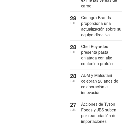
exime las ventas de
carne
28
Conagra Brands
proporciona una
JUL
actualización sobre su
equipo directivo
28
Chef Boyardee
presenta pasta
JUL
enlatada con alto
contenido proteico
28
ADM y Matsutani
celebran 20 años de
JUL
colaboración e
innovación
27
Acciones de Tyson
Foods y JBS suben
JUL
por reanudación de
importaciones