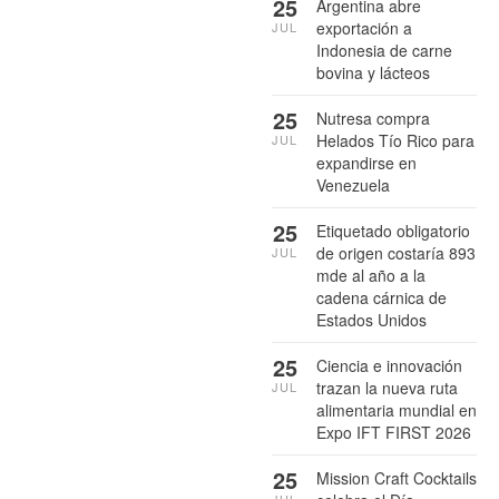
25
Argentina abre
exportación a
JUL
Indonesia de carne
bovina y lácteos
25
Nutresa compra
Helados Tío Rico para
JUL
expandirse en
Venezuela
25
Etiquetado obligatorio
de origen costaría 893
JUL
mde al año a la
cadena cárnica de
Estados Unidos
25
Ciencia e innovación
trazan la nueva ruta
JUL
alimentaria mundial en
Expo IFT FIRST 2026
25
Mission Craft Cocktails