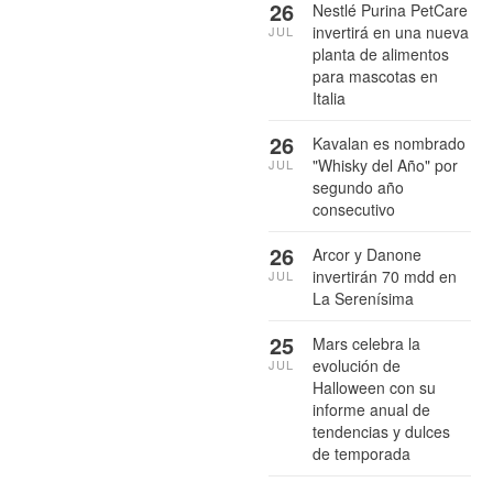
26
Nestlé Purina PetCare
invertirá en una nueva
JUL
planta de alimentos
para mascotas en
Italia
26
Kavalan es nombrado
"Whisky del Año" por
JUL
segundo año
consecutivo
26
Arcor y Danone
invertirán 70 mdd en
JUL
La Serenísima
25
Mars celebra la
evolución de
JUL
Halloween con su
informe anual de
tendencias y dulces
de temporada