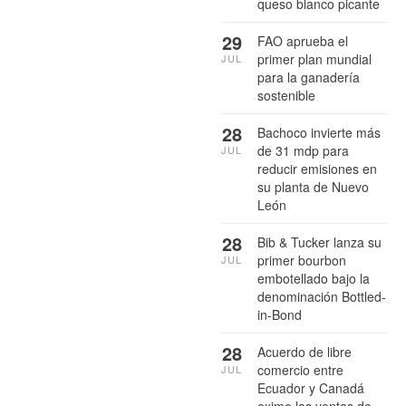
queso blanco picante
29
FAO aprueba el
primer plan mundial
JUL
para la ganadería
sostenible
28
Bachoco invierte más
de 31 mdp para
JUL
reducir emisiones en
su planta de Nuevo
León
28
Bib & Tucker lanza su
primer bourbon
JUL
embotellado bajo la
denominación Bottled-
in-Bond
28
Acuerdo de libre
comercio entre
JUL
Ecuador y Canadá