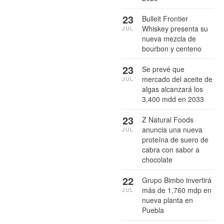
23
Bulleit Frontier
Whiskey presenta su
JUL
nueva mezcla de
bourbon y centeno
23
Se prevé que
mercado del aceite de
JUL
algas alcanzará los
3,400 mdd en 2033
23
Z Natural Foods
anuncia una nueva
JUL
proteína de suero de
cabra con sabor a
chocolate
22
Grupo Bimbo invertirá
más de 1,760 mdp en
JUL
nueva planta en
Puebla