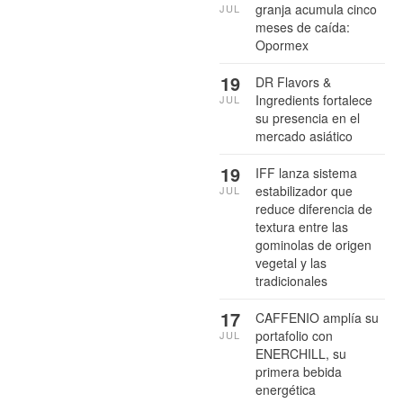
granja acumula cinco
JUL
meses de caída:
Opormex
19
DR Flavors &
Ingredients fortalece
JUL
su presencia en el
mercado asiático
19
IFF lanza sistema
estabilizador que
JUL
reduce diferencia de
textura entre las
gominolas de origen
vegetal y las
tradicionales
17
CAFFENIO amplía su
portafolio con
JUL
ENERCHILL, su
primera bebida
energética