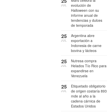
25
Mars celebra la
evolución de
JUL
Halloween con su
informe anual de
tendencias y dulces
de temporada
25
Argentina abre
exportación a
JUL
Indonesia de carne
bovina y lácteos
25
Nutresa compra
Helados Tío Rico para
JUL
expandirse en
Venezuela
25
Etiquetado obligatorio
de origen costaría 893
JUL
mde al año a la
cadena cárnica de
Estados Unidos