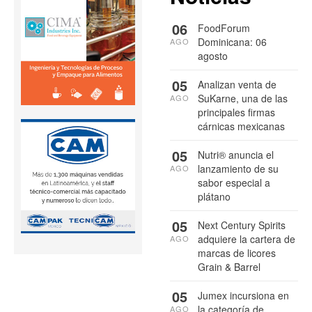
06
FoodForum
Dominicana: 06
AGO
agosto
05
Analizan venta de
SuKarne, una de las
AGO
principales firmas
cárnicas mexicanas
05
Nutri® anuncia el
lanzamiento de su
AGO
sabor especial a
plátano
05
Next Century Spirits
adquiere la cartera de
AGO
marcas de licores
Grain & Barrel
05
Jumex incursiona en
la categoría de
AGO