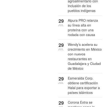
agroalimentario con
inclusión de los
pueblos indígenas
29
Alpura PRO relanza
su línea alta en
JUL
proteína con una
rodada con causa
29
Wendy’s acelera su
crecimiento en México
JUL
con nuevos
restaurantes en
Guadalajara y Ciudad
de México
29
Esmeralda Corp.
obtiene certificación
JUL
Halal para exportar a
países islámicos
29
Corona Extra se
mantiene como la
JUL