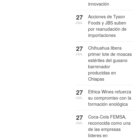
innovación
27
Acciones de Tyson
Foods y JBS suben
JUL
por reanudación de
importaciones
27
Chihuahua libera
primer lote de moscas
JUL
estériles del gusano
barrenador
producidas en
Chiapas
27
Ethica Wines refuerza
su compromiso con la
JUL
formación enológica
27
Coca-Cola FEMSA,
reconocida como una
JUL
de las empresas
líderes en