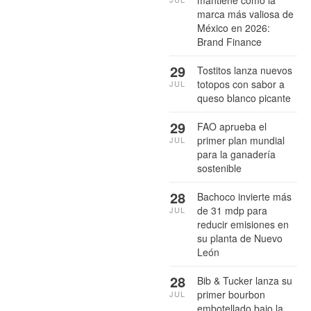
marca más valiosa de
México en 2026:
Brand Finance
29
Tostitos lanza nuevos
totopos con sabor a
JUL
queso blanco picante
29
FAO aprueba el
primer plan mundial
JUL
para la ganadería
sostenible
28
Bachoco invierte más
de 31 mdp para
JUL
reducir emisiones en
su planta de Nuevo
León
28
Bib & Tucker lanza su
primer bourbon
JUL
embotellado bajo la