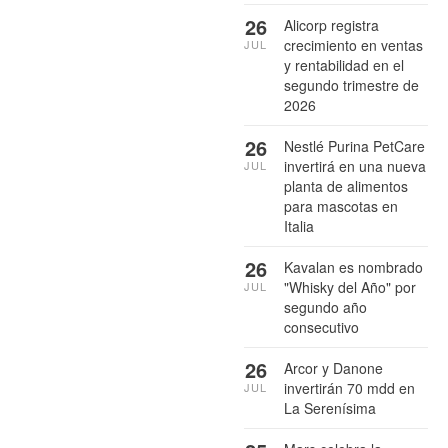
26
Alicorp registra
crecimiento en ventas
JUL
y rentabilidad en el
segundo trimestre de
2026
26
Nestlé Purina PetCare
invertirá en una nueva
JUL
planta de alimentos
para mascotas en
Italia
26
Kavalan es nombrado
"Whisky del Año" por
JUL
segundo año
consecutivo
26
Arcor y Danone
invertirán 70 mdd en
JUL
La Serenísima