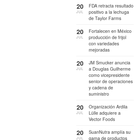
20
FDA retracta resultado
positivo a la lechuga
JUL
de Taylor Farms
20
Fortalecen en México
producción de frijol
JUL
con variedades
mejoradas
20
JM Smucker anuncia
a Douglas Guilherme
JUL
como vicepresidente
senior de operaciones
y cadena de
suministro
20
Organización Ardila
Lülle adquiere a
JUL
Vector Foods
20
SuanNutra amplía su
gama de productos
JUL