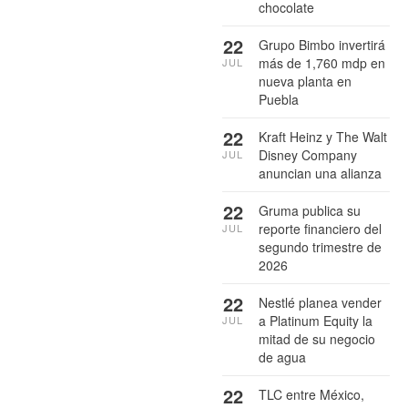
chocolate
22
Grupo Bimbo invertirá
más de 1,760 mdp en
JUL
nueva planta en
Puebla
22
Kraft Heinz y The Walt
Disney Company
JUL
anuncian una alianza
22
Gruma publica su
reporte financiero del
JUL
segundo trimestre de
2026
22
Nestlé planea vender
a Platinum Equity la
JUL
mitad de su negocio
de agua
22
TLC entre México,