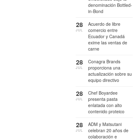
denominación Bottled-
in-Bond
28
Acuerdo de libre
comercio entre
JUL
Ecuador y Canadá
exime las ventas de
carne
28
Conagra Brands
proporciona una
JUL
actualización sobre su
equipo directivo
28
Chef Boyardee
presenta pasta
JUL
enlatada con alto
contenido proteico
28
ADM y Matsutani
celebran 20 años de
JUL
colaboración e