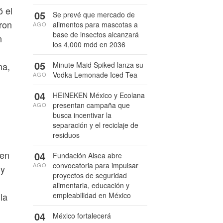
ó el
05
Se prevé que mercado de
eron
alimentos para mascotas a
AGO
base de insectos alcanzará
n
los 4,000 mdd en 2036
05
Minute Maid Spiked lanza su
na,
Vodka Lemonade Iced Tea
AGO
04
HEINEKEN México y Ecolana
presentan campaña que
AGO
busca incentivar la
separación y el reciclaje de
residuos
 en
04
Fundación Alsea abre
convocatoria para impulsar
AGO
 y
proyectos de seguridad
alimentaria, educación y
empleabilidad en México
la
04
México fortalecerá