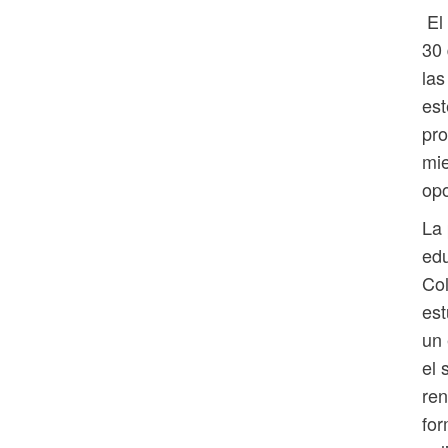
El 
30 
las
est
pro
mie
opo
La 
edu
Col
est
un 
el 
ren
for