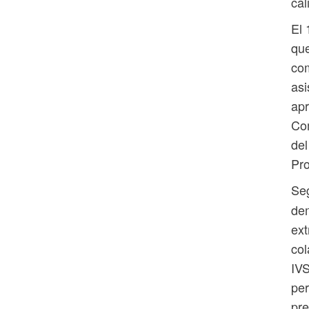
cal
El 
que
com
asi
apr
Com
del
Pro
Se
dem
ext
col
IVS
per
pre