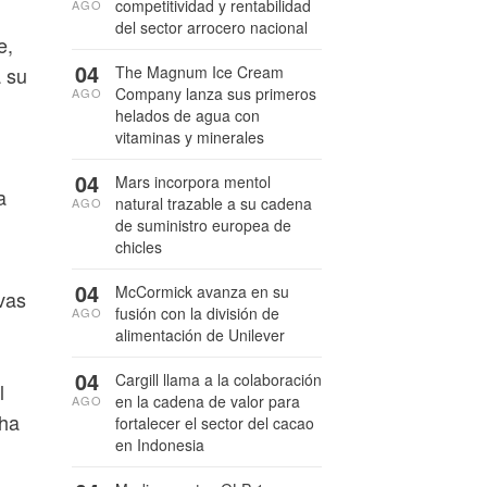
competitividad y rentabilidad
AGO
del sector arrocero nacional
e,
04
The Magnum Ice Cream
a su
Company lanza sus primeros
AGO
helados de agua con
vitaminas y minerales
04
Mars incorpora mentol
a
natural trazable a su cadena
AGO
de suministro europea de
chicles
04
McCormick avanza en su
ivas
fusión con la división de
AGO
alimentación de Unilever
04
Cargill llama a la colaboración
l
en la cadena de valor para
AGO
 ha
fortalecer el sector del cacao
en Indonesia