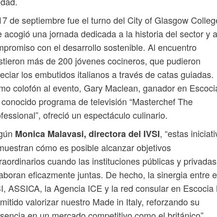
idad.
17 de septiembre fue el turno del City of Glasgow Colleg
 acogió una jornada dedicada a la historia del sector y 
promiso con el desarrollo sostenible. Al encuentro
stieron más de 200 jóvenes cocineros, que pudieron
eciar los embutidos italianos a través de catas guiadas.
o colofón al evento, Gary Maclean, ganador en Escoci
 conocido programa de televisión “Masterchef The
fessional”, ofreció un espectáculo culinario.
gún
, “estas iniciat
Monica Malavasi, directora del IVSI
uestran cómo es posible alcanzar objetivos
raordinarios cuando las instituciones públicas y privadas
aboran eficazmente juntas. De hecho, la sinergia entre e
I, ASSICA, la Agencia ICE y la red consular en Escocia
mitido valorizar nuestro Made in Italy, reforzando su
sencia en un mercado competitivo como el británico”.