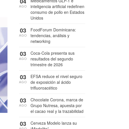
04
Medicamentos GLP-1 e
inteligencia artificial redefinen
AGO
consumo de pollo en Estados
Unidos
03
FoodForum Dominicana:
tendencias, análisis y
AGO
networking
03
Coca-Cola presenta sus
resultados del segundo
AGO
trimestre de 2026
03
EFSA reduce el nivel seguro
de exposición al ácido
AGO
trifluoroacético
03
Chocolate Corona, marca de
Grupo Nutresa, apuesta por
AGO
el cacao real y la trazabilidad
03
Cerveza Modelo lanza su
“Modelito”
AGO