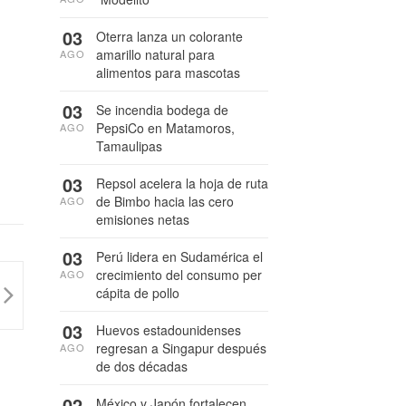
03
Oterra lanza un colorante
amarillo natural para
AGO
alimentos para mascotas
03
Se incendia bodega de
PepsiCo en Matamoros,
AGO
Tamaulipas
03
Repsol acelera la hoja de ruta
de Bimbo hacia las cero
AGO
emisiones netas
03
Perú lidera en Sudamérica el
crecimiento del consumo per
AGO
cápita de pollo
03
Huevos estadounidenses
regresan a Singapur después
AGO
de dos décadas
02
México y Japón fortalecen