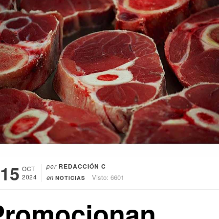
15
por
REDACCIÓN C
OCT
2024
en
Visto: 6601
NOTICIAS
Promocionan