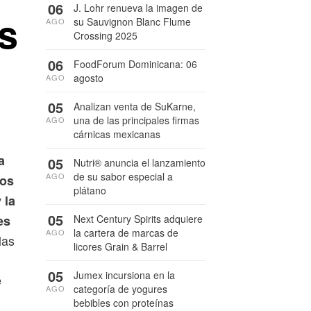
06
J. Lohr renueva la imagen de
s
su Sauvignon Blanc Flume
AGO
Crossing 2025
06
FoodForum Dominicana: 06
agosto
AGO
05
Analizan venta de SuKarne,
una de las principales firmas
AGO
cárnicas mexicanas
a
05
Nutri® anuncia el lanzamiento
de su sabor especial a
AGO
nos
plátano
 la
05
Next Century Spirits adquiere
es
la cartera de marcas de
AGO
 las
licores Grain & Barrel
05
Jumex incursiona en la
e
categoría de yogures
AGO
bebibles con proteínas