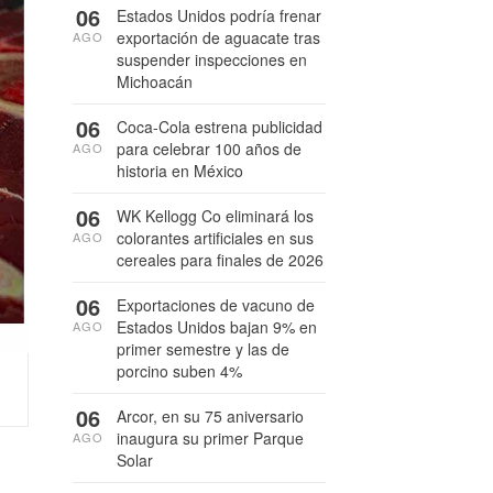
06
Estados Unidos podría frenar
exportación de aguacate tras
AGO
suspender inspecciones en
Michoacán
06
Coca-Cola estrena publicidad
para celebrar 100 años de
AGO
historia en México
06
WK Kellogg Co eliminará los
colorantes artificiales en sus
AGO
cereales para finales de 2026
06
Exportaciones de vacuno de
Estados Unidos bajan 9% en
AGO
primer semestre y las de
porcino suben 4%
06
Arcor, en su 75 aniversario
inaugura su primer Parque
AGO
Solar