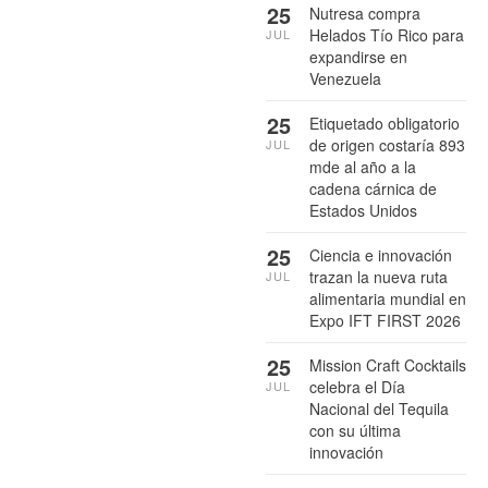
25
Nutresa compra
Helados Tío Rico para
JUL
expandirse en
Venezuela
25
Etiquetado obligatorio
de origen costaría 893
JUL
mde al año a la
cadena cárnica de
Estados Unidos
25
Ciencia e innovación
trazan la nueva ruta
JUL
alimentaria mundial en
Expo IFT FIRST 2026
25
Mission Craft Cocktails
celebra el Día
JUL
Nacional del Tequila
con su última
innovación