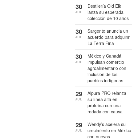
30
Destilería Old Elk
lanza su esperada
JUL
colección de 10 años
30
Sargento anuncia un
acuerdo para adquirir
JUL
La Terra Fina
30
México y Canadá
impulsan comercio
JUL
agroalimentario con
inclusión de los
pueblos indígenas
29
Alpura PRO relanza
su línea alta en
JUL
proteína con una
rodada con causa
29
Wendy’s acelera su
crecimiento en México
JUL
con nuevos