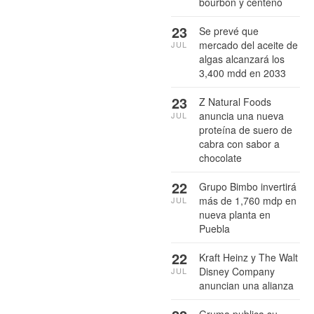
bourbon y centeno
23
Se prevé que
mercado del aceite de
JUL
algas alcanzará los
3,400 mdd en 2033
23
Z Natural Foods
anuncia una nueva
JUL
proteína de suero de
cabra con sabor a
chocolate
22
Grupo Bimbo invertirá
más de 1,760 mdp en
JUL
nueva planta en
Puebla
22
Kraft Heinz y The Walt
Disney Company
JUL
anuncian una alianza