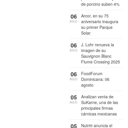
de porcino suben 4%
06
Arcor, en su 75
aniversario inaugura
AGO
su primer Parque
Solar
06
J. Lohr renueva la
imagen de su
AGO
Sauvignon Blanc
Flume Crossing 2025
06
FoodForum
Dominicana: 06
AGO
agosto
05
Analizan venta de
SuKarne, una de las
AGO
principales firmas
cárnicas mexicanas
05
Nutri® anuncia el