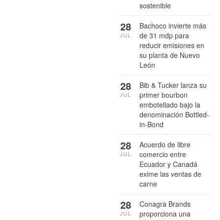
sostenible
28
Bachoco invierte más
de 31 mdp para
JUL
reducir emisiones en
su planta de Nuevo
León
28
Bib & Tucker lanza su
primer bourbon
JUL
embotellado bajo la
denominación Bottled-
in-Bond
28
Acuerdo de libre
comercio entre
JUL
Ecuador y Canadá
exime las ventas de
carne
28
Conagra Brands
proporciona una
JUL