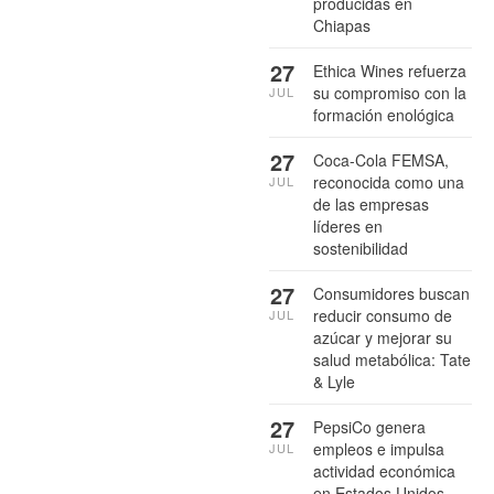
producidas en
Chiapas
27
Ethica Wines refuerza
su compromiso con la
JUL
formación enológica
27
Coca-Cola FEMSA,
reconocida como una
JUL
de las empresas
líderes en
sostenibilidad
27
Consumidores buscan
reducir consumo de
JUL
azúcar y mejorar su
salud metabólica: Tate
& Lyle
27
PepsiCo genera
empleos e impulsa
JUL
actividad económica
en Estados Unidos