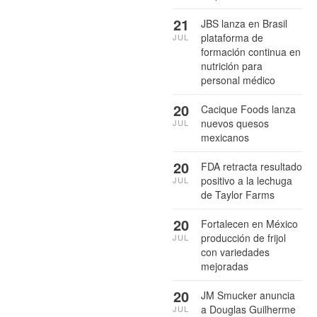
21
JBS lanza en Brasil
plataforma de
JUL
formación continua en
nutrición para
personal médico
20
Cacique Foods lanza
nuevos quesos
JUL
mexicanos
20
FDA retracta resultado
positivo a la lechuga
JUL
de Taylor Farms
20
Fortalecen en México
producción de frijol
JUL
con variedades
mejoradas
20
JM Smucker anuncia
a Douglas Guilherme
JUL