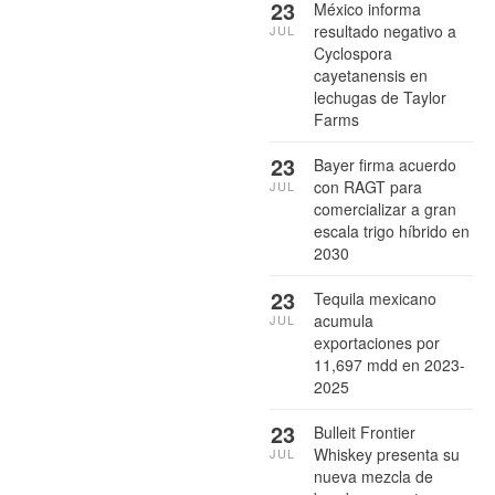
23
México informa
resultado negativo a
JUL
Cyclospora
cayetanensis en
lechugas de Taylor
Farms
23
Bayer firma acuerdo
con RAGT para
JUL
comercializar a gran
escala trigo híbrido en
2030
23
Tequila mexicano
acumula
JUL
exportaciones por
11,697 mdd en 2023-
2025
23
Bulleit Frontier
Whiskey presenta su
JUL
nueva mezcla de