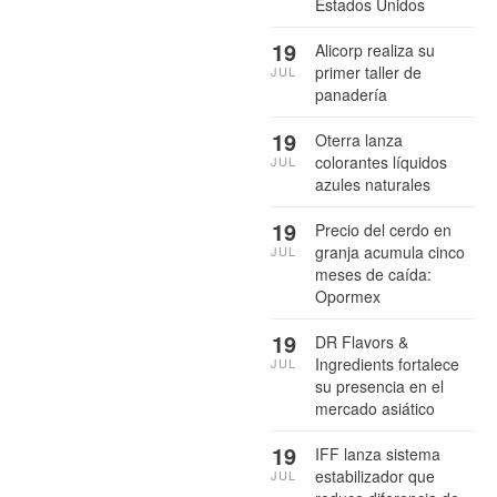
Estados Unidos
19
Alicorp realiza su
primer taller de
JUL
panadería
19
Oterra lanza
colorantes líquidos
JUL
azules naturales
19
Precio del cerdo en
granja acumula cinco
JUL
meses de caída:
Opormex
19
DR Flavors &
Ingredients fortalece
JUL
su presencia en el
mercado asiático
19
IFF lanza sistema
estabilizador que
JUL