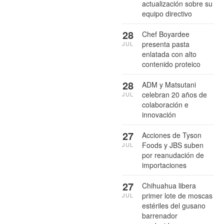
actualización sobre su
equipo directivo
28
Chef Boyardee
presenta pasta
JUL
enlatada con alto
contenido proteico
28
ADM y Matsutani
celebran 20 años de
JUL
colaboración e
innovación
27
Acciones de Tyson
Foods y JBS suben
JUL
por reanudación de
importaciones
27
Chihuahua libera
primer lote de moscas
JUL
estériles del gusano
barrenador