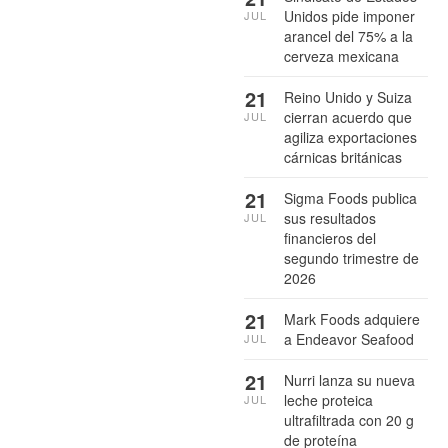
Unidos pide imponer
JUL
arancel del 75% a la
cerveza mexicana
21
Reino Unido y Suiza
cierran acuerdo que
JUL
agiliza exportaciones
cárnicas británicas
21
Sigma Foods publica
sus resultados
JUL
financieros del
segundo trimestre de
2026
21
Mark Foods adquiere
a Endeavor Seafood
JUL
21
Nurri lanza su nueva
leche proteica
JUL
ultrafiltrada con 20 g
de proteína