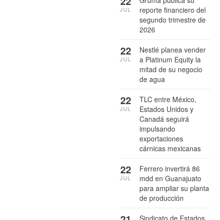
22
Gruma publica su
reporte financiero del
JUL
segundo trimestre de
2026
22
Nestlé planea vender
a Platinum Equity la
JUL
mitad de su negocio
de agua
22
TLC entre México,
Estados Unidos y
JUL
Canadá seguirá
impulsando
exportaciones
cárnicas mexicanas
22
Ferrero invertirá 86
mdd en Guanajuato
JUL
para ampliar su planta
de producción
21
Sindicato de Estados