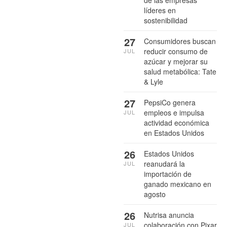
de las empresas
líderes en
sostenibilidad
27
Consumidores buscan
reducir consumo de
JUL
azúcar y mejorar su
salud metabólica: Tate
& Lyle
27
PepsiCo genera
empleos e impulsa
JUL
actividad económica
en Estados Unidos
26
Estados Unidos
reanudará la
JUL
importación de
ganado mexicano en
agosto
26
Nutrisa anuncia
colaboración con Pixar
JUL