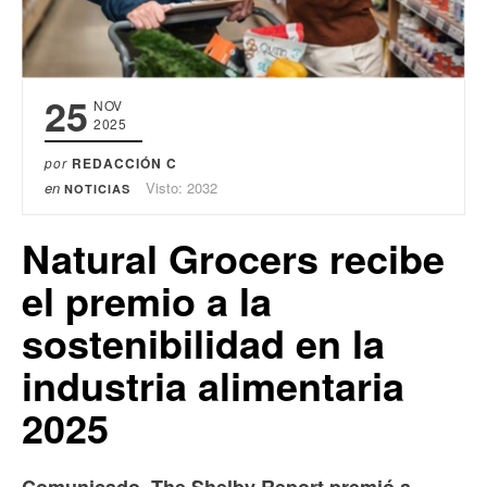
25
NOV
2025
por
REDACCIÓN C
en
Visto: 2032
NOTICIAS
Natural Grocers recibe
el premio a la
sostenibilidad en la
industria alimentaria
2025
Comunicado. The Shelby Report premió a