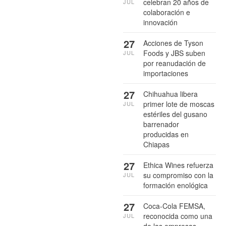
celebran 20 años de
JUL
colaboración e
innovación
27
Acciones de Tyson
Foods y JBS suben
JUL
por reanudación de
importaciones
27
Chihuahua libera
primer lote de moscas
JUL
estériles del gusano
barrenador
producidas en
Chiapas
27
Ethica Wines refuerza
su compromiso con la
JUL
formación enológica
27
Coca-Cola FEMSA,
reconocida como una
JUL