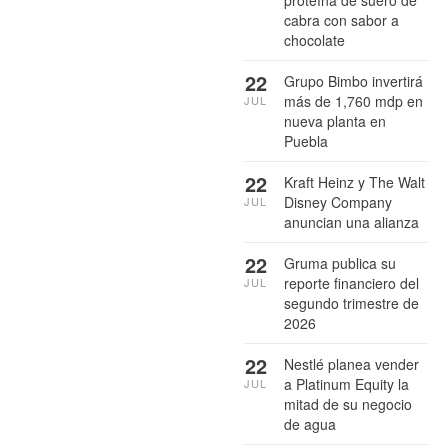
proteína de suero de
cabra con sabor a
chocolate
22
Grupo Bimbo invertirá
más de 1,760 mdp en
JUL
nueva planta en
Puebla
22
Kraft Heinz y The Walt
Disney Company
JUL
anuncian una alianza
22
Gruma publica su
reporte financiero del
JUL
segundo trimestre de
2026
22
Nestlé planea vender
a Platinum Equity la
JUL
mitad de su negocio
de agua