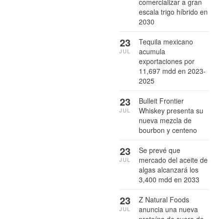
comercializar a gran
escala trigo híbrido en
2030
23
Tequila mexicano
acumula
JUL
exportaciones por
11,697 mdd en 2023-
2025
23
Bulleit Frontier
Whiskey presenta su
JUL
nueva mezcla de
bourbon y centeno
23
Se prevé que
mercado del aceite de
JUL
algas alcanzará los
3,400 mdd en 2033
23
Z Natural Foods
anuncia una nueva
JUL