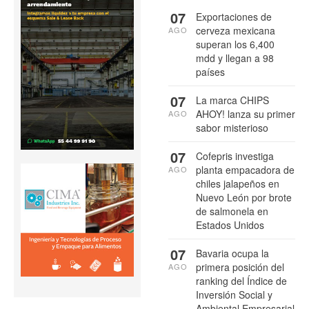
07
Exportaciones de
cerveza mexicana
AGO
superan los 6,400
mdd y llegan a 98
países
07
La marca CHIPS
AHOY! lanza su primer
AGO
sabor misterioso
07
Cofepris investiga
planta empacadora de
AGO
chiles jalapeños en
Nuevo León por brote
de salmonela en
Estados Unidos
07
Bavaria ocupa la
primera posición del
AGO
ranking del Índice de
Inversión Social y
Ambiental Empresarial