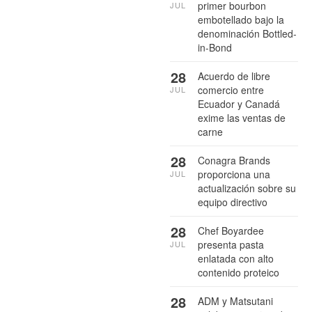
primer bourbon
JUL
embotellado bajo la
denominación Bottled-
in-Bond
28
Acuerdo de libre
comercio entre
JUL
Ecuador y Canadá
exime las ventas de
carne
28
Conagra Brands
proporciona una
JUL
actualización sobre su
equipo directivo
28
Chef Boyardee
presenta pasta
JUL
enlatada con alto
contenido proteico
28
ADM y Matsutani