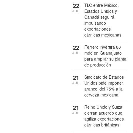
22
TLC entre México,
Estados Unidos y
JUL
Canadá seguirá
impulsando
exportaciones
cárnicas mexicanas
22
Ferrero invertirá 86
mdd en Guanajuato
JUL
para ampliar su planta
de producción
21
Sindicato de Estados
Unidos pide imponer
JUL
arancel del 75% a la
cerveza mexicana
21
Reino Unido y Suiza
cierran acuerdo que
JUL
agiliza exportaciones
cárnicas británicas