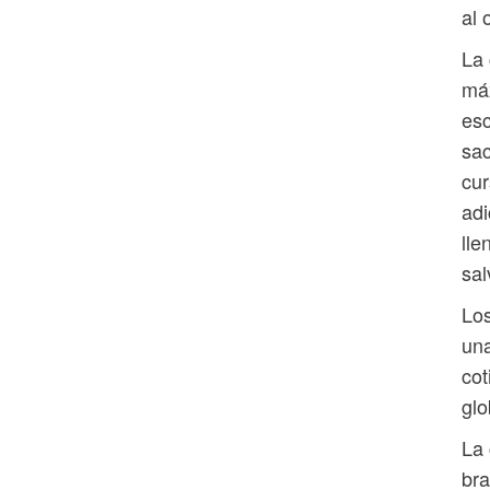
al 
La 
máx
esc
sac
cur
adi
lle
sal
Los
una
cot
glo
La 
bra