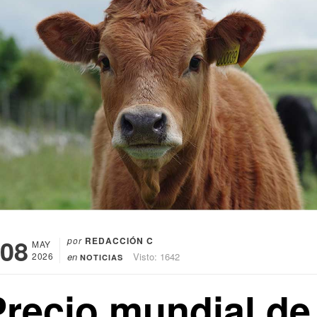
08
por
REDACCIÓN C
MAY
2026
en
Visto: 1642
NOTICIAS
Precio mundial de