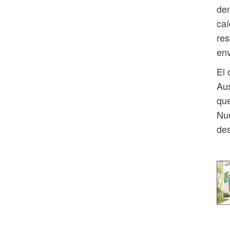
dem
caí
res
env
El 
Aus
que
Nue
des