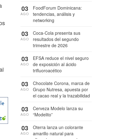
a
03
FoodForum Dominicana:
tendencias, análisis y
AGO
networking
los
03
Coca-Cola presenta sus
resultados del segundo
AGO
trimestre de 2026
03
EFSA reduce el nivel seguro
de exposición al ácido
AGO
al
trifluoroacético
03
Chocolate Corona, marca de
Grupo Nutresa, apuesta por
AGO
el cacao real y la trazabilidad
03
Cerveza Modelo lanza su
“Modelito”
AGO
03
Oterra lanza un colorante
amarillo natural para
AGO