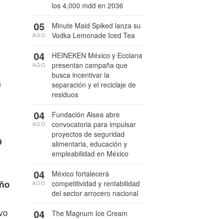
los 4,000 mdd en 2036
05
Minute Maid Spiked lanza su
Vodka Lemonade Iced Tea
AGO
04
HEINEKEN México y Ecolana
presentan campaña que
AGO
o
busca incentivar la
separación y el reciclaje de
residuos
04
Fundación Alsea abre
convocatoria para impulsar
AGO
proyectos de seguridad
O
alimentaria, educación y
empleabilidad en México
04
México fortalecerá
año
competitividad y rentabilidad
AGO
del sector arrocero nacional
lvo
04
The Magnum Ice Cream