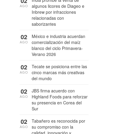
02
India prohíbe la venta de
algunos licores de Diageo e
AGO
Inbrew por infracciones
relacionadas con
saborizantes
02
México e industria acuerdan
comercialización del maíz
AGO
blanco del ciclo Primavera-
Verano 2026
02
Tecate se posiciona entre las
cinco marcas más creativas
AGO
del mundo
02
JBS firma acuerdo con
Highland Foods para reforzar
AGO
su presencia en Corea del
Sur
02
Tabañero es reconocida por
su compromiso con la
AGO
calidad, innovación y