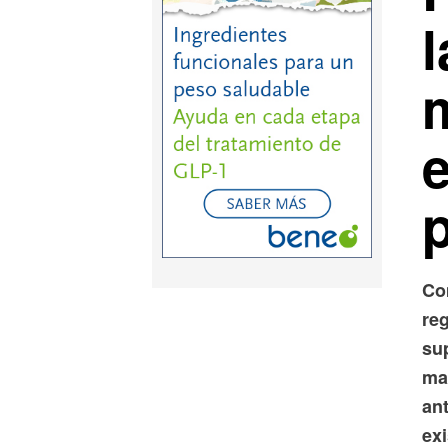
l
Co
reg
su
ma
ant
exi