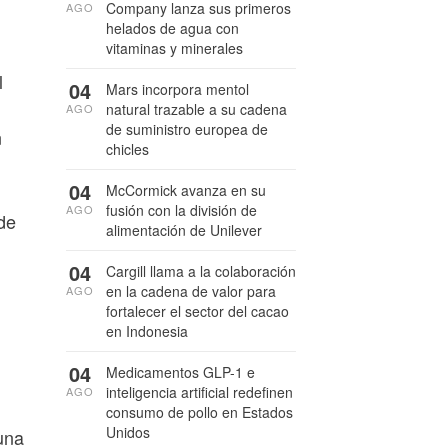
Company lanza sus primeros
AGO
helados de agua con
vitaminas y minerales
l
04
Mars incorpora mentol
natural trazable a su cadena
AGO
de suministro europea de
n
chicles
04
McCormick avanza en su
fusión con la división de
AGO
de
alimentación de Unilever
04
Cargill llama a la colaboración
en la cadena de valor para
AGO
fortalecer el sector del cacao
en Indonesia
04
Medicamentos GLP-1 e
inteligencia artificial redefinen
AGO
consumo de pollo en Estados
Unidos
una