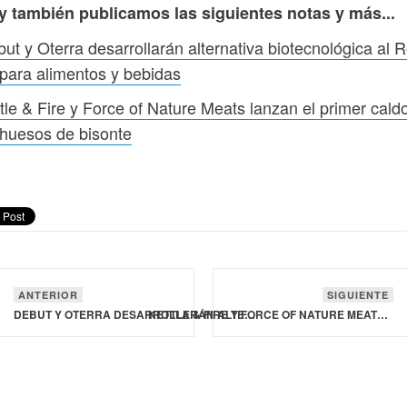
y también publicamos las siguientes notas y más...
ut y Oterra desarrollarán alternativa biotecnológica al R
para alimentos y bebidas
tle & Fire y Force of Nature Meats lanzan el primer cald
huesos de bisonte
ANTERIOR
SIGUIENTE
DEBUT Y OTERRA DESARROLLARÁN ALTERNATIVA BIOTECNOLÓGICA AL ROJO 40 PARA ALIMENTOS Y BEBIDAS
KETTLE & FIRE Y FORCE OF NATURE MEATS LANZAN EL PRIMER CALDO DE HUESOS DE BISONTE