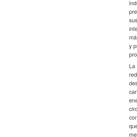
ind
pre
sus
int
más
y p
pro
La 
red
des
car
ene
cir
con
que
me