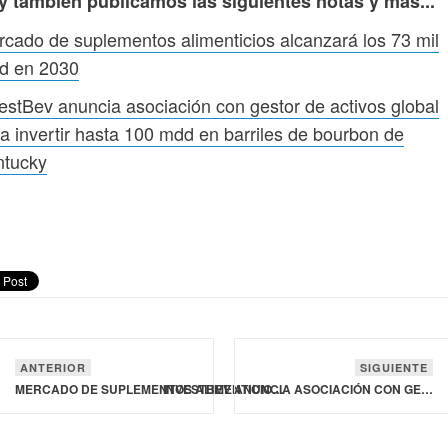
y también publicamos las siguientes notas y más...
cado de suplementos alimenticios alcanzará los 73 mil
d en 2030
estBev anuncia asociación con gestor de activos global
a invertir hasta 100 mdd en barriles de bourbon de
ntucky
ANTERIOR
SIGUIENTE
MERCADO DE SUPLEMENTOS ALIMENTICIOS ALCANZARÁ LOS 73 MIL MDD EN 2030
INVESTBEV ANUNCIA ASOCIACIÓN CON GESTOR DE ACTIVOS GLOBAL PARA INVERTIR HASTA 100 MDD EN BARRILES DE BOURBON DE KENTUCKY