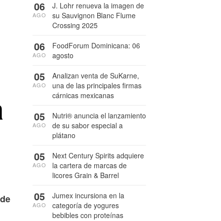
06
J. Lohr renueva la imagen de
su Sauvignon Blanc Flume
AGO
Crossing 2025
06
FoodForum Dominicana: 06
agosto
AGO
05
Analizan venta de SuKarne,
una de las principales firmas
AGO
a
cárnicas mexicanas
05
Nutri® anuncia el lanzamiento
de su sabor especial a
AGO
plátano
05
Next Century Spirits adquiere
la cartera de marcas de
AGO
licores Grain & Barrel
05
Jumex incursiona en la
 de
categoría de yogures
AGO
bebibles con proteínas