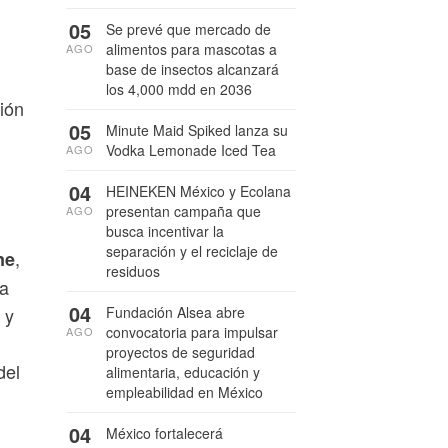
05
Se prevé que mercado de
alimentos para mascotas a
AGO
base de insectos alcanzará
los 4,000 mdd en 2036
ión
05
Minute Maid Spiked lanza su
Vodka Lemonade Iced Tea
AGO
04
HEINEKEN México y Ecolana
presentan campaña que
AGO
busca incentivar la
separación y el reciclaje de
,
ne
residuos
ha
04
 y
Fundación Alsea abre
convocatoria para impulsar
AGO
proyectos de seguridad
del
alimentaria, educación y
empleabilidad en México
04
México fortalecerá