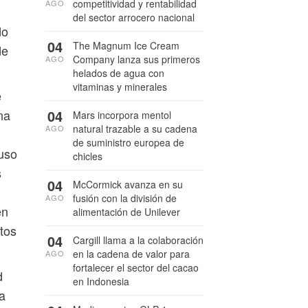
competitividad y rentabilidad
AGO
del sector arrocero nacional
do
04
The Magnum Ice Cream
de
Company lanza sus primeros
AGO
helados de agua con
vitaminas y minerales
e
na
04
Mars incorpora mentol
natural trazable a su cadena
AGO
de suministro europea de
 uso
chicles
s
04
McCormick avanza en su
fusión con la división de
AGO
en
alimentación de Unilever
tos
04
Cargill llama a la colaboración
en la cadena de valor para
AGO
fortalecer el sector del cacao
d
en Indonesia
a