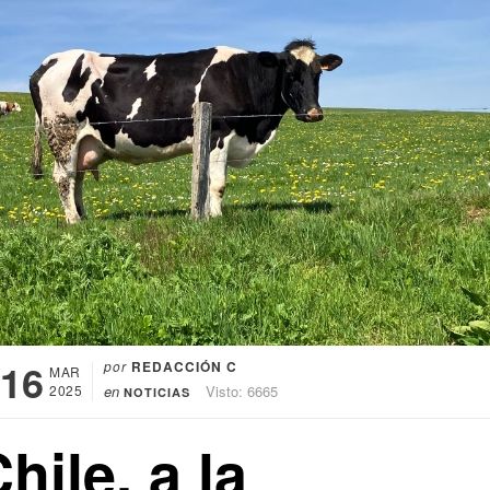
16
por
REDACCIÓN C
MAR
2025
en
Visto: 6665
NOTICIAS
hile, a la