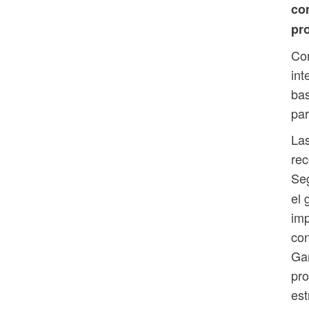
co
pro
Con
int
bas
par
Las
rec
Se
el 
imp
con
Gan
pro
est