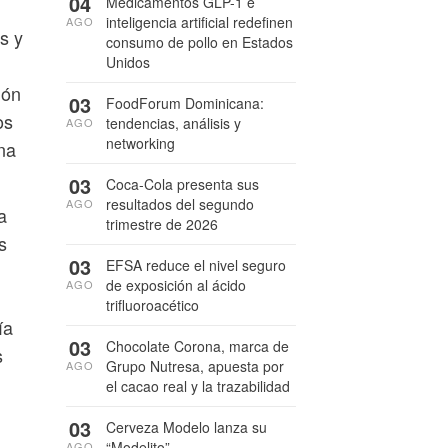
04
Medicamentos GLP-1 e
inteligencia artificial redefinen
AGO
s y
consumo de pollo en Estados
Unidos
ión
03
FoodForum Dominicana:
os
tendencias, análisis y
AGO
networking
na
03
Coca-Cola presenta sus
resultados del segundo
AGO
a
trimestre de 2026
s
03
EFSA reduce el nivel seguro
de exposición al ácido
AGO
trifluoroacético
ía
03
Chocolate Corona, marca de
s
Grupo Nutresa, apuesta por
AGO
el cacao real y la trazabilidad
03
Cerveza Modelo lanza su
“Modelito”
AGO