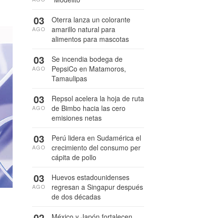
03
Oterra lanza un colorante
amarillo natural para
AGO
alimentos para mascotas
03
Se incendia bodega de
PepsiCo en Matamoros,
AGO
Tamaulipas
03
Repsol acelera la hoja de ruta
de Bimbo hacia las cero
AGO
emisiones netas
03
Perú lidera en Sudamérica el
crecimiento del consumo per
AGO
cápita de pollo
03
Huevos estadounidenses
regresan a Singapur después
AGO
de dos décadas
02
México y Japón fortalecen