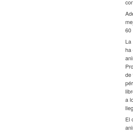
con
Ade
mej
60 
La 
ha 
ani
Pro
de 
pér
lib
a l
lle
El 
ani