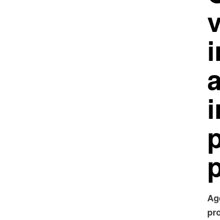
a
Ag
pro