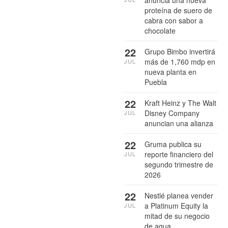
anuncia una nueva
proteína de suero de
cabra con sabor a
chocolate
22
Grupo Bimbo invertirá
más de 1,760 mdp en
JUL
nueva planta en
Puebla
22
Kraft Heinz y The Walt
Disney Company
JUL
anuncian una alianza
22
Gruma publica su
reporte financiero del
JUL
segundo trimestre de
2026
22
Nestlé planea vender
a Platinum Equity la
JUL
mitad de su negocio
de agua