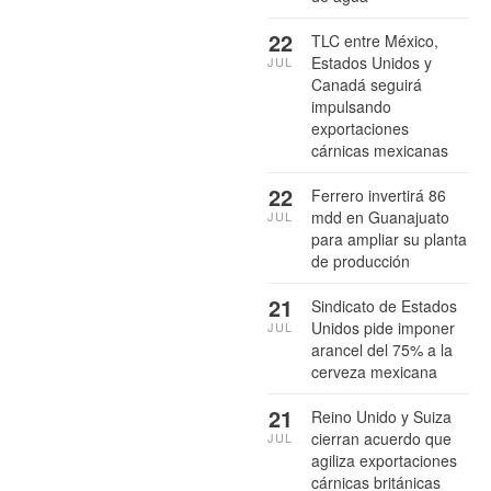
22
TLC entre México,
Estados Unidos y
JUL
Canadá seguirá
impulsando
exportaciones
cárnicas mexicanas
22
Ferrero invertirá 86
mdd en Guanajuato
JUL
para ampliar su planta
de producción
21
Sindicato de Estados
Unidos pide imponer
JUL
arancel del 75% a la
cerveza mexicana
21
Reino Unido y Suiza
cierran acuerdo que
JUL
agiliza exportaciones
cárnicas británicas