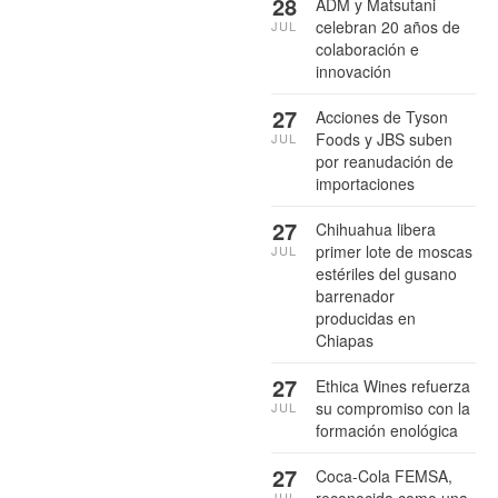
28
ADM y Matsutani
celebran 20 años de
JUL
colaboración e
innovación
27
Acciones de Tyson
Foods y JBS suben
JUL
por reanudación de
importaciones
27
Chihuahua libera
primer lote de moscas
JUL
estériles del gusano
barrenador
producidas en
Chiapas
27
Ethica Wines refuerza
su compromiso con la
JUL
formación enológica
27
Coca-Cola FEMSA,
JUL