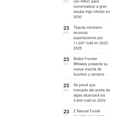
con RAGT para
JUL
comercializar a gran
escala trigo híbrido en
2030
23
Tequila mexicano
acumula
JUL
exportaciones por
11,697 mdd en 2023-
2025
23
Bulleit Frontier
Whiskey presenta su
JUL
nueva mezcla de
bourbon y centeno
23
Se prevé que
mercado del aceite de
JUL
algas alcanzará los
3,400 mdd en 2033
23
Z Natural Foods
JUL