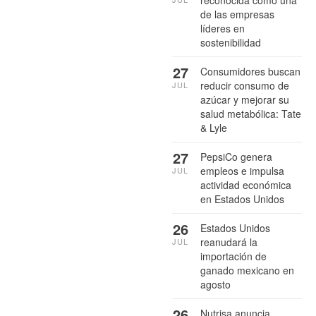
reconocida como una
de las empresas
líderes en
sostenibilidad
27
Consumidores buscan
reducir consumo de
JUL
azúcar y mejorar su
salud metabólica: Tate
& Lyle
27
PepsiCo genera
empleos e impulsa
JUL
actividad económica
en Estados Unidos
26
Estados Unidos
reanudará la
JUL
importación de
ganado mexicano en
agosto
26
Nutrisa anuncia