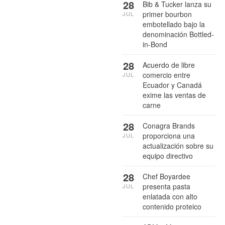
28
Bib & Tucker lanza su
primer bourbon
JUL
embotellado bajo la
denominación Bottled-
in-Bond
28
Acuerdo de libre
comercio entre
JUL
Ecuador y Canadá
exime las ventas de
carne
28
Conagra Brands
proporciona una
JUL
actualización sobre su
equipo directivo
28
Chef Boyardee
presenta pasta
JUL
enlatada con alto
contenido proteico