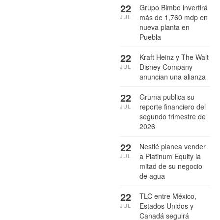
22
Grupo Bimbo invertirá
más de 1,760 mdp en
JUL
nueva planta en
Puebla
22
Kraft Heinz y The Walt
Disney Company
JUL
anuncian una alianza
22
Gruma publica su
reporte financiero del
JUL
segundo trimestre de
2026
22
Nestlé planea vender
a Platinum Equity la
JUL
mitad de su negocio
de agua
22
TLC entre México,
Estados Unidos y
JUL
Canadá seguirá