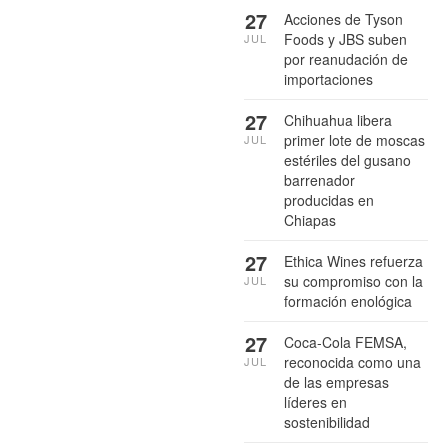
27
Acciones de Tyson
Foods y JBS suben
JUL
por reanudación de
importaciones
27
Chihuahua libera
primer lote de moscas
JUL
estériles del gusano
barrenador
producidas en
Chiapas
27
Ethica Wines refuerza
su compromiso con la
JUL
formación enológica
27
Coca-Cola FEMSA,
reconocida como una
JUL
de las empresas
líderes en
sostenibilidad