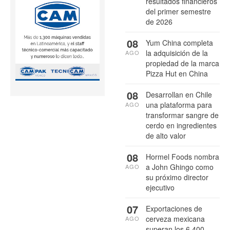
resultados financieros
del primer semestre
de 2026
08
Yum China completa
la adquisición de la
AGO
propiedad de la marca
Pizza Hut en China
08
Desarrollan en Chile
una plataforma para
AGO
transformar sangre de
cerdo en ingredientes
de alto valor
08
Hormel Foods nombra
a John Ghingo como
AGO
su próximo director
ejecutivo
07
Exportaciones de
cerveza mexicana
AGO
superan los 6,400