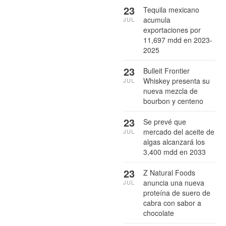
23
Tequila mexicano
acumula
JUL
exportaciones por
11,697 mdd en 2023-
2025
23
Bulleit Frontier
Whiskey presenta su
JUL
nueva mezcla de
bourbon y centeno
23
Se prevé que
mercado del aceite de
JUL
algas alcanzará los
3,400 mdd en 2033
23
Z Natural Foods
anuncia una nueva
JUL
proteína de suero de
cabra con sabor a
chocolate