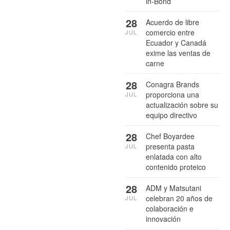
in-Bond
28
Acuerdo de libre
comercio entre
JUL
Ecuador y Canadá
exime las ventas de
carne
28
Conagra Brands
proporciona una
JUL
actualización sobre su
equipo directivo
28
Chef Boyardee
presenta pasta
JUL
enlatada con alto
contenido proteico
28
ADM y Matsutani
celebran 20 años de
JUL
colaboración e
innovación