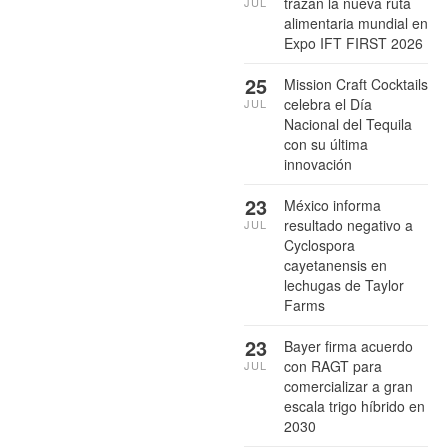
trazan la nueva ruta
JUL
alimentaria mundial en
Expo IFT FIRST 2026
25
Mission Craft Cocktails
celebra el Día
JUL
Nacional del Tequila
con su última
innovación
23
México informa
resultado negativo a
JUL
Cyclospora
cayetanensis en
lechugas de Taylor
Farms
23
Bayer firma acuerdo
con RAGT para
JUL
comercializar a gran
escala trigo híbrido en
2030