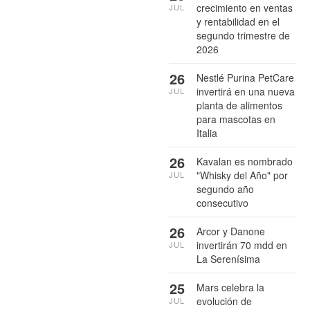
crecimiento en ventas
JUL
y rentabilidad en el
segundo trimestre de
2026
26
Nestlé Purina PetCare
invertirá en una nueva
JUL
planta de alimentos
para mascotas en
Italia
26
Kavalan es nombrado
"Whisky del Año" por
JUL
segundo año
consecutivo
26
Arcor y Danone
invertirán 70 mdd en
JUL
La Serenísima
25
Mars celebra la
evolución de
JUL