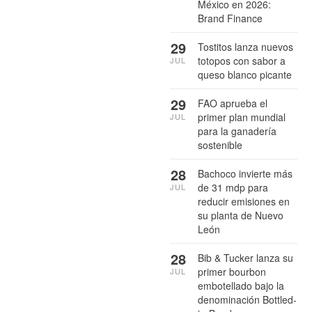
México en 2026:
Brand Finance
29
Tostitos lanza nuevos
totopos con sabor a
JUL
queso blanco picante
29
FAO aprueba el
primer plan mundial
JUL
para la ganadería
sostenible
28
Bachoco invierte más
de 31 mdp para
JUL
reducir emisiones en
su planta de Nuevo
León
28
Bib & Tucker lanza su
primer bourbon
JUL
embotellado bajo la
denominación Bottled-