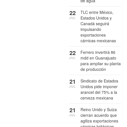
de agua
22
TLC entre México,
Estados Unidos y
JUL
Canadá seguirá
impulsando
exportaciones
cárnicas mexicanas
22
Ferrero invertirá 86
mdd en Guanajuato
JUL
para ampliar su planta
de producción
21
Sindicato de Estados
Unidos pide imponer
JUL
arancel del 75% a la
cerveza mexicana
21
Reino Unido y Suiza
cierran acuerdo que
JUL
agiliza exportaciones
cárnicas británicas