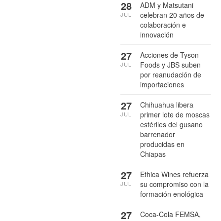
28
ADM y Matsutani
celebran 20 años de
JUL
colaboración e
innovación
27
Acciones de Tyson
Foods y JBS suben
JUL
por reanudación de
importaciones
27
Chihuahua libera
primer lote de moscas
JUL
estériles del gusano
barrenador
producidas en
Chiapas
27
Ethica Wines refuerza
su compromiso con la
JUL
formación enológica
27
Coca-Cola FEMSA,