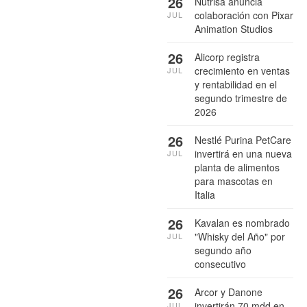
26
Nutrisa anuncia
colaboración con Pixar
JUL
Animation Studios
26
Alicorp registra
crecimiento en ventas
JUL
y rentabilidad en el
segundo trimestre de
2026
26
Nestlé Purina PetCare
invertirá en una nueva
JUL
planta de alimentos
para mascotas en
Italia
26
Kavalan es nombrado
"Whisky del Año" por
JUL
segundo año
consecutivo
26
Arcor y Danone
invertirán 70 mdd en
JUL