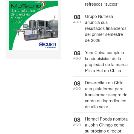
refrescos “sucios”
08
Grupo Nutresa
anuncia sus
AGO
resultados financieros
del primer semestre
de 2026
08
Yum China completa
la adquisición de la
AGO
propiedad de la marca
Pizza Hut en China
08
Desarrollan en Chile
una plataforma para
AGO
transformar sangre de
cerdo en ingredientes
de alto valor
08
Hormel Foods nombra
a John Ghingo como
AGO
su próximo director