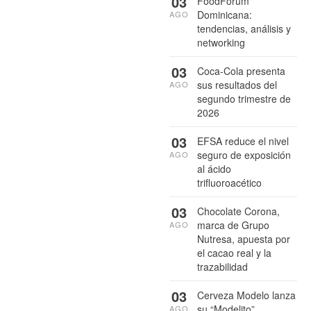
03
FoodForum
Dominicana:
AGO
tendencias, análisis y
networking
03
Coca-Cola presenta
sus resultados del
AGO
segundo trimestre de
2026
03
EFSA reduce el nivel
seguro de exposición
AGO
al ácido
trifluoroacético
03
Chocolate Corona,
marca de Grupo
AGO
Nutresa, apuesta por
el cacao real y la
trazabilidad
03
Cerveza Modelo lanza
su “Modelito”
AGO