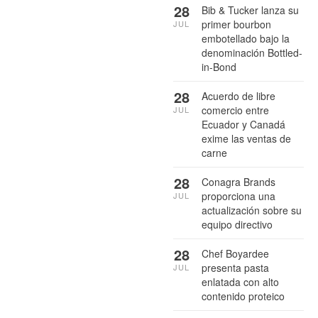
28
Bib & Tucker lanza su
primer bourbon
JUL
embotellado bajo la
denominación Bottled-
in-Bond
28
Acuerdo de libre
comercio entre
JUL
Ecuador y Canadá
exime las ventas de
carne
28
Conagra Brands
proporciona una
JUL
actualización sobre su
equipo directivo
28
Chef Boyardee
presenta pasta
JUL
enlatada con alto
contenido proteico