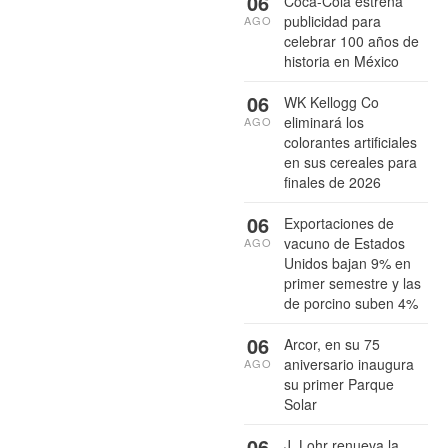
06
Coca-Cola estrena
publicidad para
AGO
celebrar 100 años de
historia en México
06
WK Kellogg Co
eliminará los
AGO
colorantes artificiales
en sus cereales para
finales de 2026
06
Exportaciones de
vacuno de Estados
AGO
Unidos bajan 9% en
primer semestre y las
de porcino suben 4%
06
Arcor, en su 75
aniversario inaugura
AGO
su primer Parque
Solar
06
J. Lohr renueva la