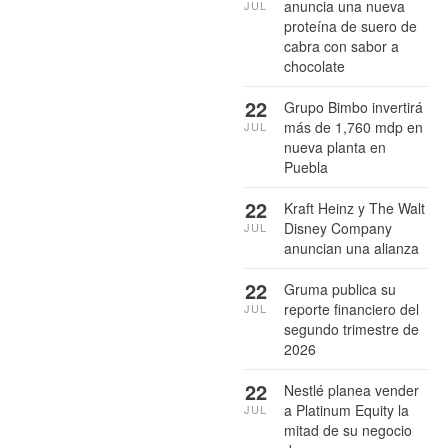
anuncia una nueva
JUL
proteína de suero de
cabra con sabor a
chocolate
22
Grupo Bimbo invertirá
más de 1,760 mdp en
JUL
nueva planta en
Puebla
22
Kraft Heinz y The Walt
Disney Company
JUL
anuncian una alianza
22
Gruma publica su
reporte financiero del
JUL
segundo trimestre de
2026
22
Nestlé planea vender
a Platinum Equity la
JUL
mitad de su negocio