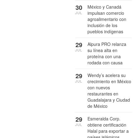
30
México y Canadá
impulsan comercio
JUL
agroalimentario con
inclusión de los
pueblos indígenas
29
Alpura PRO relanza
su línea alta en
JUL
proteína con una
rodada con causa
29
Wendy’s acelera su
crecimiento en México
JUL
con nuevos
restaurantes en
Guadalajara y Ciudad
de México
29
Esmeralda Corp.
obtiene certificación
JUL
Halal para exportar a
países islámicos