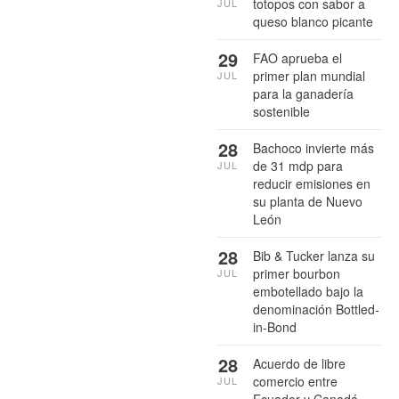
totopos con sabor a
JUL
queso blanco picante
29
FAO aprueba el
primer plan mundial
JUL
para la ganadería
sostenible
28
Bachoco invierte más
de 31 mdp para
JUL
reducir emisiones en
su planta de Nuevo
León
28
Bib & Tucker lanza su
primer bourbon
JUL
embotellado bajo la
denominación Bottled-
in-Bond
28
Acuerdo de libre
comercio entre
JUL