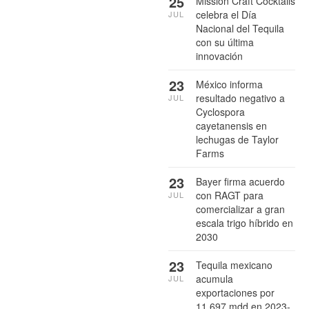
25
Mission Craft Cocktails
celebra el Día
JUL
Nacional del Tequila
con su última
innovación
23
México informa
resultado negativo a
JUL
Cyclospora
cayetanensis en
lechugas de Taylor
Farms
23
Bayer firma acuerdo
con RAGT para
JUL
comercializar a gran
escala trigo híbrido en
2030
23
Tequila mexicano
acumula
JUL
exportaciones por
11,697 mdd en 2023-