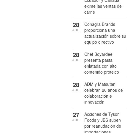
Ecuador y Canadá
exime las ventas de
carne
28
Conagra Brands
proporciona una
JUL
actualización sobre su
equipo directivo
28
Chef Boyardee
presenta pasta
JUL
enlatada con alto
contenido proteico
28
ADM y Matsutani
celebran 20 años de
JUL
colaboración e
innovación
27
Acciones de Tyson
Foods y JBS suben
JUL
por reanudación de
importaciones