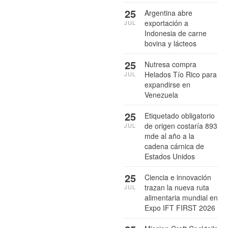
25
Argentina abre
exportación a
JUL
Indonesia de carne
bovina y lácteos
25
Nutresa compra
Helados Tío Rico para
JUL
expandirse en
Venezuela
25
Etiquetado obligatorio
de origen costaría 893
JUL
mde al año a la
cadena cárnica de
Estados Unidos
25
Ciencia e innovación
trazan la nueva ruta
JUL
alimentaria mundial en
Expo IFT FIRST 2026