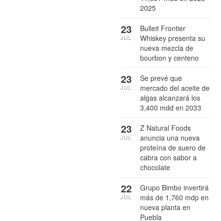
2025
23
Bulleit Frontier
Whiskey presenta su
JUL
nueva mezcla de
bourbon y centeno
23
Se prevé que
mercado del aceite de
JUL
algas alcanzará los
3,400 mdd en 2033
23
Z Natural Foods
anuncia una nueva
JUL
proteína de suero de
cabra con sabor a
chocolate
22
Grupo Bimbo invertirá
más de 1,760 mdp en
JUL
nueva planta en
Puebla