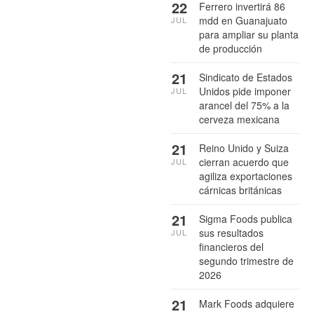
22
Ferrero invertirá 86
mdd en Guanajuato
JUL
para ampliar su planta
de producción
21
Sindicato de Estados
Unidos pide imponer
JUL
arancel del 75% a la
cerveza mexicana
21
Reino Unido y Suiza
cierran acuerdo que
JUL
agiliza exportaciones
cárnicas británicas
21
Sigma Foods publica
sus resultados
JUL
financieros del
segundo trimestre de
2026
21
Mark Foods adquiere