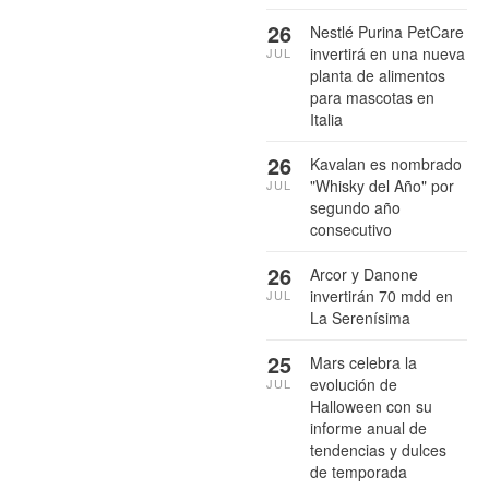
26
Nestlé Purina PetCare
invertirá en una nueva
JUL
planta de alimentos
para mascotas en
Italia
26
Kavalan es nombrado
"Whisky del Año" por
JUL
segundo año
consecutivo
26
Arcor y Danone
invertirán 70 mdd en
JUL
La Serenísima
25
Mars celebra la
evolución de
JUL
Halloween con su
informe anual de
tendencias y dulces
de temporada