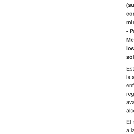
(s
co
min
- P
Me
lo
só
Est
la 
enf
reg
ava
alc
El 
a l