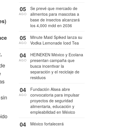
05
Se prevé que mercado de
alimentos para mascotas a
AGO
base de insectos alcanzará
es)
los 4,000 mdd en 2036
05
nce
Minute Maid Spiked lanza su
Vodka Lemonade Iced Tea
AGO
.
04
HEINEKEN México y Ecolana
presentan campaña que
AGO
 de
busca incentivar la
separación y el reciclaje de
e
residuos
tas
04
Fundación Alsea abre
convocatoria para impulsar
AGO
 sin
proyectos de seguridad
alimentaria, educación y
empleabilidad en México
bido
04
México fortalecerá