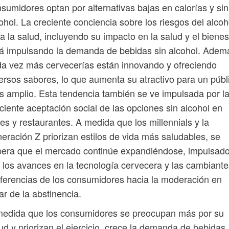
sumidores optan por alternativas bajas en calorías y sin
ohol. La creciente conciencia sobre los riesgos del alcoh
a la salud, incluyendo su impacto en la salud y el bienes
á impulsando la demanda de bebidas sin alcohol. Adem
a vez más cervecerías están innovando y ofreciendo
ersos sabores, lo que aumenta su atractivo para un públ
 amplio. Esta tendencia también se ve impulsada por l
ciente aceptación social de las opciones sin alcohol en
es y restaurantes. A medida que los millennials y la
eración Z priorizan estilos de vida más saludables, se
era que el mercado continúe expandiéndose, impulsad
 los avances en la tecnología cervecera y las cambiante
ferencias de los consumidores hacia la moderación en
ar de la abstinencia.
medida que los consumidores se preocupan más por su
ud y priorizan el ejercicio, crece la demanda de bebidas