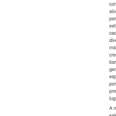
con
alc
par
est
cad
div
más
cre
bar
gen
esp
por
pre
lug
A 
sal