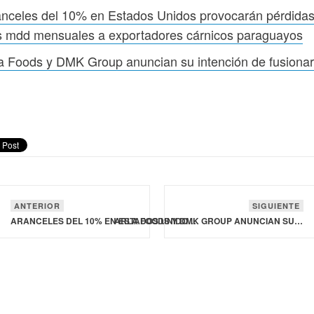
nceles del 10% en Estados Unidos provocarán pérdida
s mdd mensuales a exportadores cárnicos paraguayos
a Foods y DMK Group anuncian su intención de fusiona
ANTERIOR
SIGUIENTE
ARANCELES DEL 10% EN ESTADOS UNIDOS PROVOCARÁN PÉRDIDAS DE DOS MDD MENSUALES A EXPORTADORES CÁRNICOS PARAGUAYOS
ARLA FOODS Y DMK GROUP ANUNCIAN SU INTENCIÓN DE FUSIONARSE