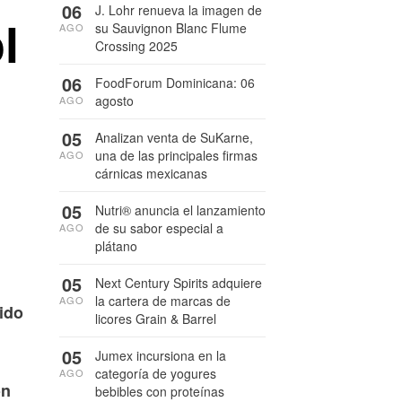
06
J. Lohr renueva la imagen de
l
su Sauvignon Blanc Flume
AGO
Crossing 2025
06
FoodForum Dominicana: 06
agosto
AGO
05
Analizan venta de SuKarne,
una de las principales firmas
AGO
cárnicas mexicanas
05
Nutri® anuncia el lanzamiento
de su sabor especial a
AGO
plátano
05
Next Century Spirits adquiere
la cartera de marcas de
AGO
ido
licores Grain & Barrel
05
Jumex incursiona en la
categoría de yogures
AGO
ón
bebibles con proteínas