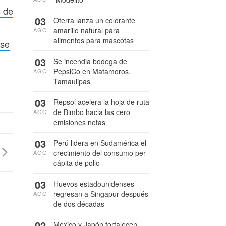
s de
03
Oterra lanza un colorante
amarillo natural para
AGO
alimentos para mascotas
rse
03
Se incendia bodega de
PepsiCo en Matamoros,
AGO
Tamaulipas
03
Repsol acelera la hoja de ruta
de Bimbo hacia las cero
AGO
emisiones netas
03
Perú lidera en Sudamérica el
crecimiento del consumo per
AGO
cápita de pollo
03
Huevos estadounidenses
regresan a Singapur después
AGO
de dos décadas
02
México y Japón fortalecen