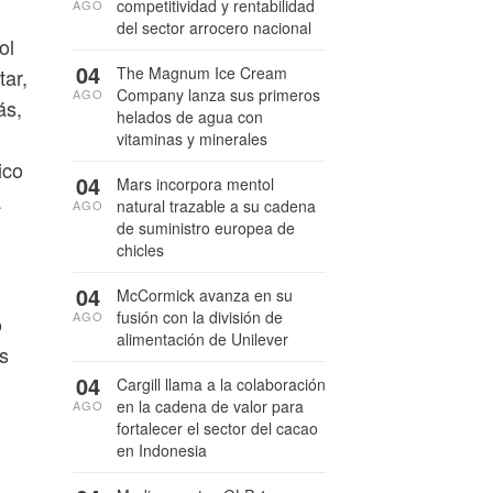
competitividad y rentabilidad
AGO
del sector arrocero nacional
ol
04
The Magnum Ice Cream
tar,
Company lanza sus primeros
AGO
ás,
helados de agua con
vitaminas y minerales
ico
04
Mars incorpora mentol
a
natural trazable a su cadena
AGO
de suministro europea de
chicles
04
McCormick avanza en su
fusión con la división de
AGO
o
alimentación de Unilever
s
04
Cargill llama a la colaboración
en la cadena de valor para
AGO
fortalecer el sector del cacao
en Indonesia