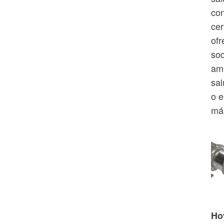
con
cer
ofr
soc
amp
sal
o e
más
Ho