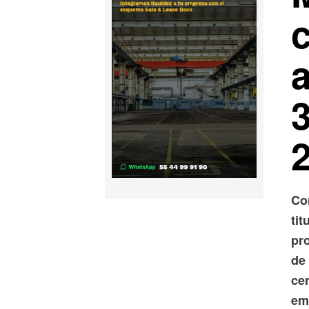
Co
tit
pr
de 
cer
emp