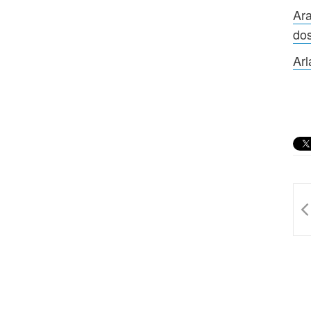
Ara
do
Arl