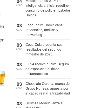
04
Medicamentos GLP-1 e
inteligencia artificial redefinen
AGO
consumo de pollo en Estados
,
Unidos
03
FoodForum Dominicana:
den
tendencias, análisis y
AGO
networking
ten
03
Coca-Cola presenta sus
resultados del segundo
AGO
trimestre de 2026
03
EFSA reduce el nivel seguro
de exposición al ácido
AGO
trifluoroacético
03
Chocolate Corona, marca de
Grupo Nutresa, apuesta por
AGO
el cacao real y la trazabilidad
03
Cerveza Modelo lanza su
“Modelito”
AGO