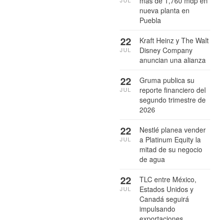
más de 1,760 mdp en
JUL
nueva planta en
Puebla
22
Kraft Heinz y The Walt
Disney Company
JUL
anuncian una alianza
22
Gruma publica su
reporte financiero del
JUL
segundo trimestre de
2026
22
Nestlé planea vender
a Platinum Equity la
JUL
mitad de su negocio
de agua
22
TLC entre México,
Estados Unidos y
JUL
Canadá seguirá
impulsando
exportaciones