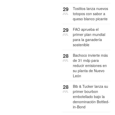
29
Tostitos lanza nuevos
totopos con sabor a
JUL
queso blanco picante
29
FAO aprueba el
primer plan mundial
JUL
para la ganadería
sostenible
28
Bachoco invierte más
de 31 mdp para
JUL
reducir emisiones en
su planta de Nuevo
León
28
Bib & Tucker lanza su
primer bourbon
JUL
embotellado bajo la
denominación Bottled-
in-Bond