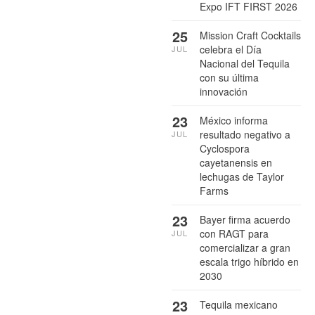
Expo IFT FIRST 2026
25
Mission Craft Cocktails
celebra el Día
JUL
Nacional del Tequila
con su última
innovación
23
México informa
resultado negativo a
JUL
Cyclospora
cayetanensis en
lechugas de Taylor
Farms
23
Bayer firma acuerdo
con RAGT para
JUL
comercializar a gran
escala trigo híbrido en
2030
23
Tequila mexicano