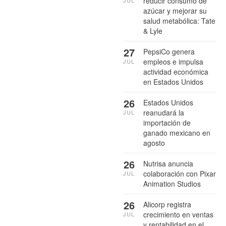
reducir consumo de
JUL
azúcar y mejorar su
salud metabólica: Tate
& Lyle
27
PepsiCo genera
empleos e impulsa
JUL
actividad económica
en Estados Unidos
26
Estados Unidos
reanudará la
JUL
importación de
ganado mexicano en
agosto
26
Nutrisa anuncia
colaboración con Pixar
JUL
Animation Studios
26
Alicorp registra
crecimiento en ventas
JUL
y rentabilidad en el