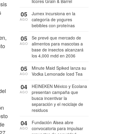
licores Grain & Barrel
sis
s
05
Jumex incursiona en la
categoría de yogures
AGO
bebibles con proteínas
en,
05
Se prevé que mercado de
alimentos para mascotas a
AGO
nto
base de insectos alcanzará
los 4,000 mdd en 2036
05
Minute Maid Spiked lanza su
Vodka Lemonade Iced Tea
AGO
04
HEINEKEN México y Ecolana
del
presentan campaña que
AGO
busca incentivar la
separación y el reciclaje de
ón
residuos
esto
04
Fundación Alsea abre
de
convocatoria para impulsar
AGO
-27