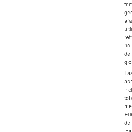
tri
geo
ara
últ
ret
no 
del
glo
Las
ap
inc
tot
mer
Eur
del
los