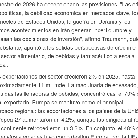
mestre de 2026 ha decepcionado las previsiones. "Las cri
políticas, la debilidad económica en mercados clave, lo
nceles de Estados Unidos, la guerra en Ucrania y los
imos acontecimientos en Irán generan incertidumbre y
rasan las decisiones de inversión", afirmó Traumann, qui
obstante, apuntó a las sólidas perspectivas de crecimie
 sector alimentario, de bebidas y farmacéutico a escala
bal.
 exportaciones del sector crecieron 2% en 2025, hasta
roximadamente 11 mil mde. La maquinaria de envasado,
luidas las llenadoras de bebidas, concentró casi el 70% 
al exportado. Europa se mantuvo como el principal
cado regional: las exportaciones a los países de la Uni
opea-27 aumentaron un 4.2%, aunque las dirigidas al r
 continente retrocedieron un 3.3%. En conjunto, el 48% 
 envíos alemanes tuvo como destino Europa, con la UE