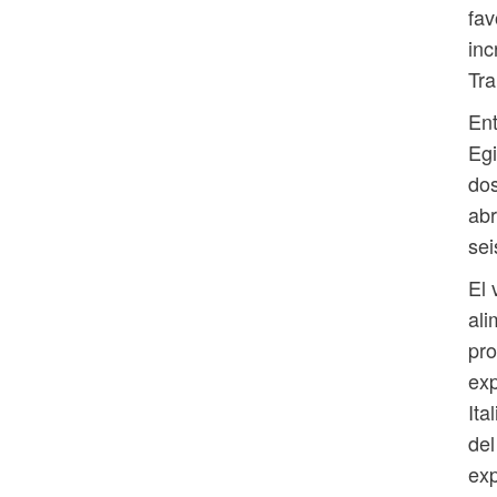
fav
inc
Tr
En
Egi
dos
abr
sei
El 
al
pro
exp
Ita
del
exp