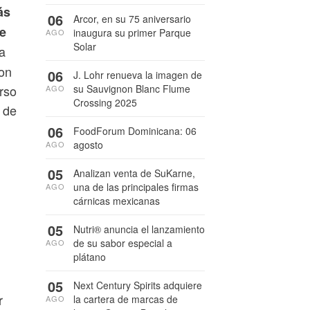
ás
06
Arcor, en su 75 aniversario
de
inaugura su primer Parque
AGO
Solar
a
ron
06
J. Lohr renueva la imagen de
su Sauvignon Blanc Flume
rso
AGO
Crossing 2025
a de
06
FoodForum Dominicana: 06
agosto
AGO
05
Analizan venta de SuKarne,
una de las principales firmas
AGO
cárnicas mexicanas
05
Nutri® anuncia el lanzamiento
de su sabor especial a
AGO
plátano
05
Next Century Spirits adquiere
r
la cartera de marcas de
AGO