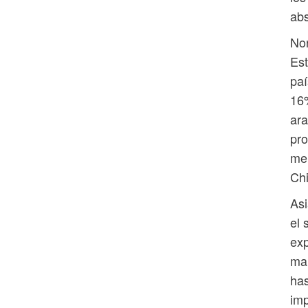
abs
Nor
Est
paí
16%
ara
pro
mer
Chi
Asi
el 
exp
man
has
imp