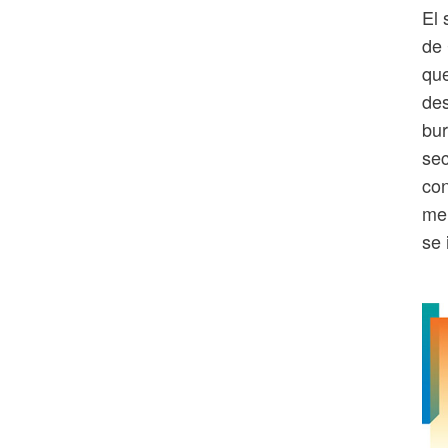
El 
de 
que
des
bur
sec
co
me
se 