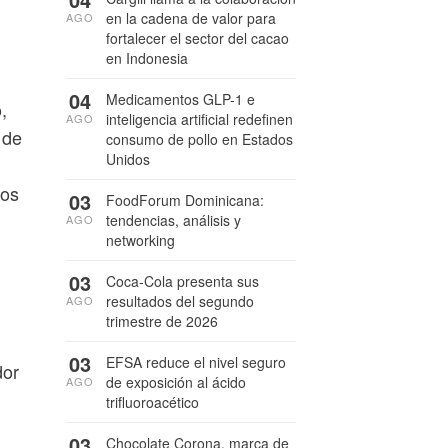
en la cadena de valor para
AGO
fortalecer el sector del cacao
en Indonesia
04
Medicamentos GLP-1 e
,
inteligencia artificial redefinen
AGO
 de
consumo de pollo en Estados
Unidos
mos
03
FoodForum Dominicana:
tendencias, análisis y
AGO
networking
03
Coca-Cola presenta sus
resultados del segundo
AGO
trimestre de 2026
03
EFSA reduce el nivel seguro
dor
de exposición al ácido
AGO
trifluoroacético
03
Chocolate Corona, marca de