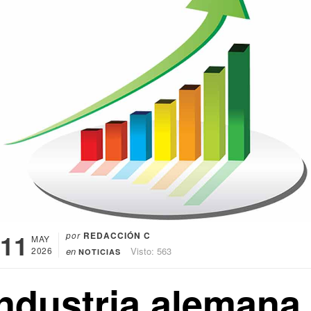
11
por
REDACCIÓN C
MAY
2026
en
Visto: 563
NOTICIAS
Industria alemana