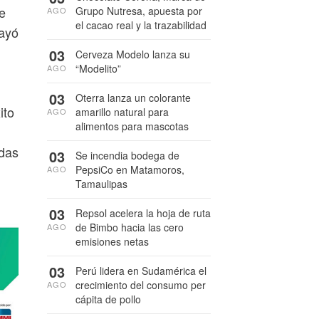
te
Grupo Nutresa, apuesta por
AGO
el cacao real y la trazabilidad
rayó
03
Cerveza Modelo lanza su
“Modelito”
AGO
03
Oterra lanza un colorante
ito
amarillo natural para
AGO
alimentos para mascotas
das
03
Se incendia bodega de
PepsiCo en Matamoros,
AGO
Tamaulipas
03
Repsol acelera la hoja de ruta
de Bimbo hacia las cero
AGO
emisiones netas
03
Perú lidera en Sudamérica el
crecimiento del consumo per
AGO
cápita de pollo