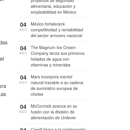
proyectos de seguridad
alimentaria, educación y
empleabilidad en México
04
México fortalecerá
competitividad y rentabilidad
AGO
del sector arrocero nacional
idas
04
The Magnum Ice Cream
Company lanza sus primeros
AGO
el
helados de agua con
vitaminas y minerales
04
Mars incorpora mentol
natural trazable a su cadena
AGO
ora
de suministro europea de
Las
chicles
04
McCormick avanza en su
fusión con la división de
AGO
alimentación de Unilever
04
Cargill llama a la colaboración