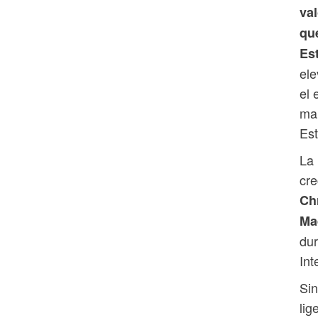
va
que
Est
ele
el 
mar
Es
La 
cre
Ch
Ma
dur
Int
Sin
lig