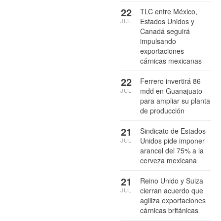
22
TLC entre México,
Estados Unidos y
JUL
Canadá seguirá
impulsando
exportaciones
cárnicas mexicanas
22
Ferrero invertirá 86
mdd en Guanajuato
JUL
para ampliar su planta
de producción
21
Sindicato de Estados
Unidos pide imponer
JUL
arancel del 75% a la
cerveza mexicana
21
Reino Unido y Suiza
cierran acuerdo que
JUL
agiliza exportaciones
cárnicas británicas