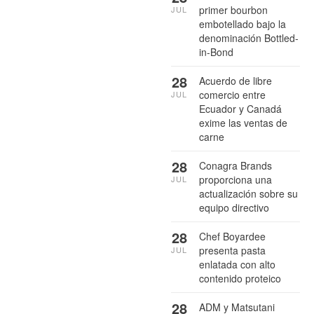
primer bourbon
JUL
embotellado bajo la
denominación Bottled-
in-Bond
28
Acuerdo de libre
comercio entre
JUL
Ecuador y Canadá
exime las ventas de
carne
28
Conagra Brands
proporciona una
JUL
actualización sobre su
equipo directivo
28
Chef Boyardee
presenta pasta
JUL
enlatada con alto
contenido proteico
28
ADM y Matsutani