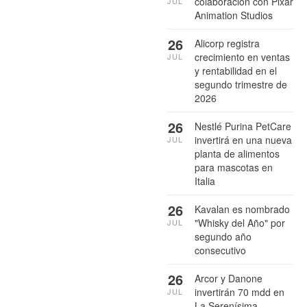
colaboración con Pixar
JUL
Animation Studios
26
Alicorp registra
crecimiento en ventas
JUL
y rentabilidad en el
segundo trimestre de
2026
26
Nestlé Purina PetCare
invertirá en una nueva
JUL
planta de alimentos
para mascotas en
Italia
26
Kavalan es nombrado
"Whisky del Año" por
JUL
segundo año
consecutivo
26
Arcor y Danone
invertirán 70 mdd en
JUL
La Serenísima