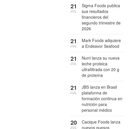
21
Sigma Foods publica
sus resultados
JUL
financieros del
segundo trimestre de
2026
21
Mark Foods adquiere
a Endeavor Seafood
JUL
21
Nurri lanza su nueva
leche proteica
JUL
ultrafiltrada con 20 g
de proteína
21
JBS lanza en Brasil
plataforma de
JUL
formación continua en
nutrición para
personal médico
20
Cacique Foods lanza
nuevos quesos
JUL