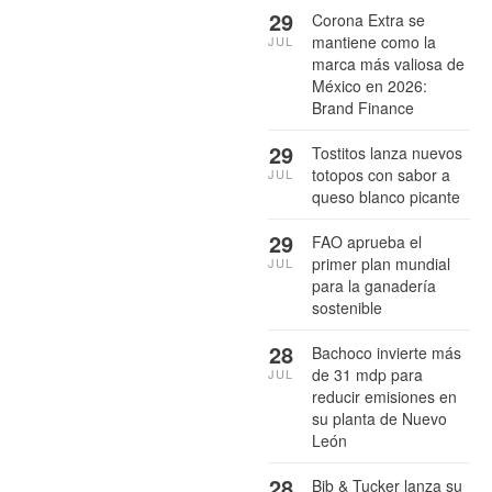
29
Corona Extra se
mantiene como la
JUL
marca más valiosa de
México en 2026:
Brand Finance
29
Tostitos lanza nuevos
totopos con sabor a
JUL
queso blanco picante
29
FAO aprueba el
primer plan mundial
JUL
para la ganadería
sostenible
28
Bachoco invierte más
de 31 mdp para
JUL
reducir emisiones en
su planta de Nuevo
León
28
Bib & Tucker lanza su