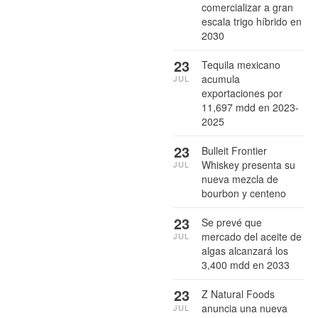
comercializar a gran
escala trigo híbrido en
2030
23
Tequila mexicano
acumula
JUL
exportaciones por
11,697 mdd en 2023-
2025
23
Bulleit Frontier
Whiskey presenta su
JUL
nueva mezcla de
bourbon y centeno
23
Se prevé que
mercado del aceite de
JUL
algas alcanzará los
3,400 mdd en 2033
23
Z Natural Foods
anuncia una nueva
JUL