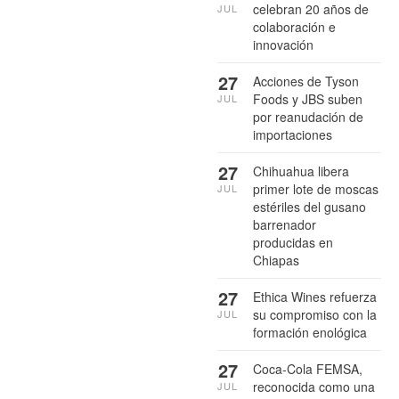
celebran 20 años de
JUL
colaboración e
innovación
27
Acciones de Tyson
Foods y JBS suben
JUL
por reanudación de
importaciones
27
Chihuahua libera
primer lote de moscas
JUL
estériles del gusano
barrenador
producidas en
Chiapas
27
Ethica Wines refuerza
su compromiso con la
JUL
formación enológica
27
Coca-Cola FEMSA,
reconocida como una
JUL