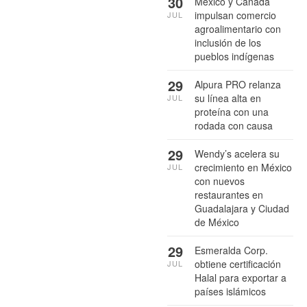
30
México y Canadá
impulsan comercio
JUL
agroalimentario con
inclusión de los
pueblos indígenas
29
Alpura PRO relanza
su línea alta en
JUL
proteína con una
rodada con causa
29
Wendy’s acelera su
crecimiento en México
JUL
con nuevos
restaurantes en
Guadalajara y Ciudad
de México
29
Esmeralda Corp.
obtiene certificación
JUL
Halal para exportar a
países islámicos