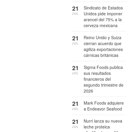
21
Sindicato de Estados
Unidos pide imponer
JUL
arancel del 75% a la
cerveza mexicana
21
Reino Unido y Suiza
cierran acuerdo que
JUL
agiliza exportaciones
cárnicas británicas
21
Sigma Foods publica
sus resultados
JUL
financieros del
segundo trimestre de
2026
21
Mark Foods adquiere
a Endeavor Seafood
JUL
21
Nurri lanza su nueva
leche proteica
JUL