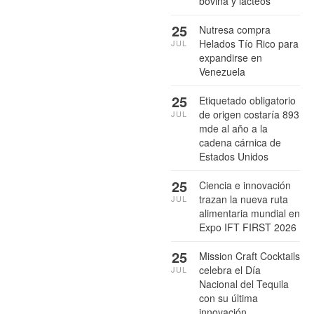
bovina y lácteos
25
Nutresa compra
Helados Tío Rico para
JUL
expandirse en
Venezuela
25
Etiquetado obligatorio
de origen costaría 893
JUL
mde al año a la
cadena cárnica de
Estados Unidos
25
Ciencia e innovación
trazan la nueva ruta
JUL
alimentaria mundial en
Expo IFT FIRST 2026
25
Mission Craft Cocktails
celebra el Día
JUL
Nacional del Tequila
con su última
innovación