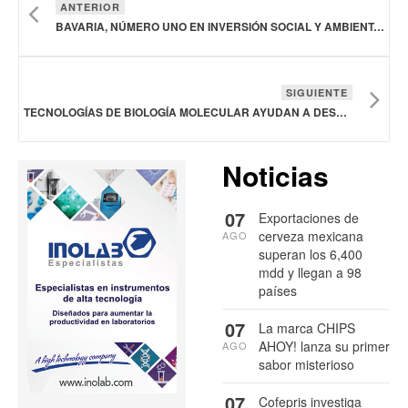
ANTERIOR
BAVARIA, NÚMERO UNO EN INVERSIÓN SOCIAL Y AMBIENTAL EN COLOMBIA: ÍNDICE DE INVERSIÓN SOCIAL PRIVADA
SIGUIENTE
TECNOLOGÍAS DE BIOLOGÍA MOLECULAR AYUDAN A DESCIFRAR EL MICROBIOMA DEL SUELO E IMPULSAN UNA AGRICULTURA MÁS PRODUCTIVA Y SOSTENIBLE
Noticias
07
Exportaciones de
cerveza mexicana
AGO
superan los 6,400
mdd y llegan a 98
países
07
La marca CHIPS
AHOY! lanza su primer
AGO
sabor misterioso
07
Cofepris investiga