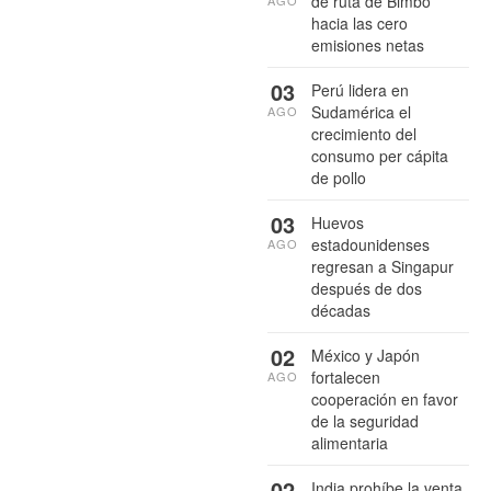
de ruta de Bimbo
AGO
hacia las cero
emisiones netas
03
Perú lidera en
Sudamérica el
AGO
crecimiento del
consumo per cápita
de pollo
03
Huevos
estadounidenses
AGO
regresan a Singapur
después de dos
décadas
02
México y Japón
fortalecen
AGO
cooperación en favor
de la seguridad
alimentaria
02
India prohíbe la venta