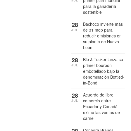
primer plan mundial
JUL
para la ganadería
sostenible
28
Bachoco invierte más
de 31 mdp para
JUL
reducir emisiones en
su planta de Nuevo
León
28
Bib & Tucker lanza su
primer bourbon
JUL
embotellado bajo la
denominación Bottled-
in-Bond
28
Acuerdo de libre
comercio entre
JUL
Ecuador y Canadá
exime las ventas de
carne
28
Conagra Brands