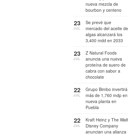
nueva mezcla de
bourbon y centeno
23
Se prevé que
mercado del aceite de
JUL
algas alcanzará los
3,400 mdd en 2033
23
Z Natural Foods
anuncia una nueva
JUL
proteína de suero de
cabra con sabor a
chocolate
22
Grupo Bimbo invertirá
más de 1,760 mdp en
JUL
nueva planta en
Puebla
22
Kraft Heinz y The Walt
Disney Company
JUL
anuncian una alianza