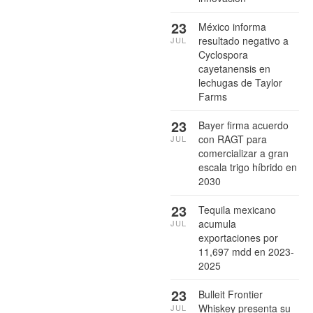
23
México informa
resultado negativo a
JUL
Cyclospora
cayetanensis en
lechugas de Taylor
Farms
23
Bayer firma acuerdo
con RAGT para
JUL
comercializar a gran
escala trigo híbrido en
2030
23
Tequila mexicano
acumula
JUL
exportaciones por
11,697 mdd en 2023-
2025
23
Bulleit Frontier
Whiskey presenta su
JUL