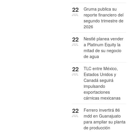
22
Gruma publica su
reporte financiero del
JUL
segundo trimestre de
2026
22
Nestlé planea vender
a Platinum Equity la
JUL
mitad de su negocio
de agua
22
TLC entre México,
Estados Unidos y
JUL
Canadá seguirá
impulsando
exportaciones
cárnicas mexicanas
22
Ferrero invertirá 86
mdd en Guanajuato
JUL
para ampliar su planta
de producción