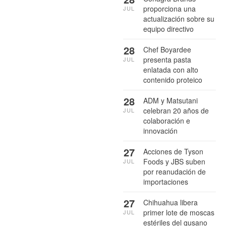
proporciona una
JUL
actualización sobre su
equipo directivo
28
Chef Boyardee
presenta pasta
JUL
enlatada con alto
contenido proteico
28
ADM y Matsutani
celebran 20 años de
JUL
colaboración e
innovación
27
Acciones de Tyson
Foods y JBS suben
JUL
por reanudación de
importaciones
27
Chihuahua libera
primer lote de moscas
JUL
estériles del gusano