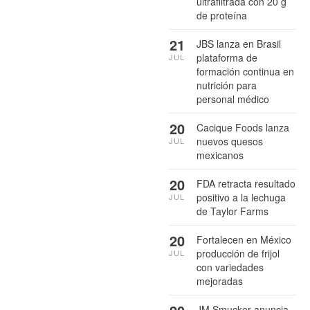
ultrafiltrada con 20 g
de proteína
21
JBS lanza en Brasil
plataforma de
JUL
formación continua en
nutrición para
personal médico
20
Cacique Foods lanza
nuevos quesos
JUL
mexicanos
20
FDA retracta resultado
positivo a la lechuga
JUL
de Taylor Farms
20
Fortalecen en México
producción de frijol
JUL
con variedades
mejoradas
JM Smucker anuncia