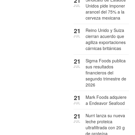
21
Unidos pide imponer
JUL
arancel del 75% a la
cerveza mexicana
21
Reino Unido y Suiza
cierran acuerdo que
JUL
agiliza exportaciones
cárnicas británicas
21
Sigma Foods publica
sus resultados
JUL
financieros del
segundo trimestre de
2026
21
Mark Foods adquiere
a Endeavor Seafood
JUL
21
Nurri lanza su nueva
leche proteica
JUL
ultrafiltrada con 20 g
de proteína