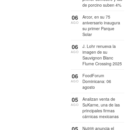
de porcino suben 4%
06
Arcor, en su 75
aniversario inaugura
AGO
su primer Parque
Solar
06
J. Lohr renueva la
imagen de su
AGO
Sauvignon Blanc
Flume Crossing 2025
06
FoodForum
Dominicana: 06
AGO
agosto
05
Analizan venta de
SuKarne, una de las
AGO
principales firmas
cárnicas mexicanas
05
Nutri® anuncia el