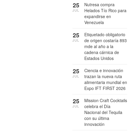
25
Nutresa compra
Helados Tío Rico para
JUL
expandirse en
Venezuela
25
Etiquetado obligatorio
de origen costaría 893
JUL
mde al año a la
cadena cárnica de
Estados Unidos
25
Ciencia e innovación
trazan la nueva ruta
JUL
alimentaria mundial en
Expo IFT FIRST 2026
25
Mission Craft Cocktails
celebra el Día
JUL
Nacional del Tequila
con su última
innovación