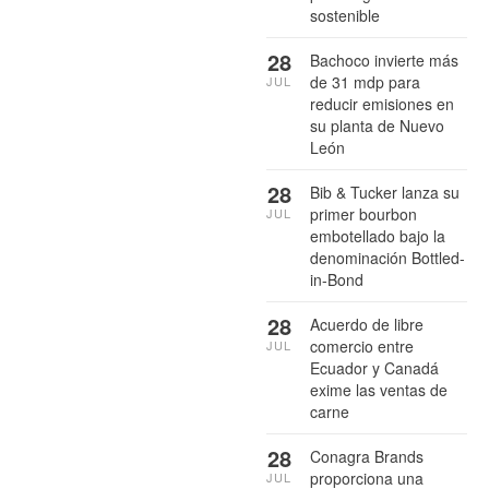
sostenible
28
Bachoco invierte más
de 31 mdp para
JUL
reducir emisiones en
su planta de Nuevo
León
28
Bib & Tucker lanza su
primer bourbon
JUL
embotellado bajo la
denominación Bottled-
in-Bond
28
Acuerdo de libre
comercio entre
JUL
Ecuador y Canadá
exime las ventas de
carne
28
Conagra Brands
proporciona una
JUL