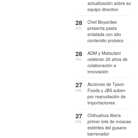
actualización sobre su
equipo directivo
28
Chef Boyardee
presenta pasta
JUL
enlatada con alto
contenido proteico
28
ADM y Matsutani
celebran 20 años de
JUL
colaboración e
innovación
27
Acciones de Tyson
Foods y JBS suben
JUL
por reanudación de
importaciones
27
Chihuahua libera
primer lote de moscas
JUL
estériles del gusano
barrenador