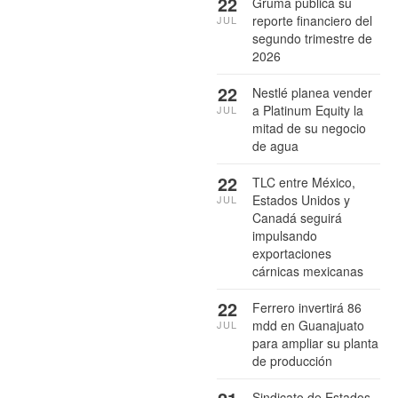
22
Gruma publica su
reporte financiero del
JUL
segundo trimestre de
2026
22
Nestlé planea vender
a Platinum Equity la
JUL
mitad de su negocio
de agua
22
TLC entre México,
Estados Unidos y
JUL
Canadá seguirá
impulsando
exportaciones
cárnicas mexicanas
22
Ferrero invertirá 86
mdd en Guanajuato
JUL
para ampliar su planta
de producción
Sindicato de Estados