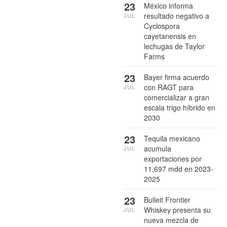
23
México informa
resultado negativo a
JUL
Cyclospora
cayetanensis en
lechugas de Taylor
Farms
23
Bayer firma acuerdo
con RAGT para
JUL
comercializar a gran
escala trigo híbrido en
2030
23
Tequila mexicano
acumula
JUL
exportaciones por
11,697 mdd en 2023-
2025
23
Bulleit Frontier
Whiskey presenta su
JUL
nueva mezcla de