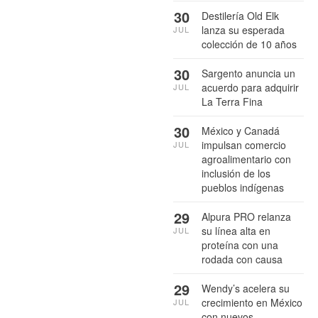
30
Destilería Old Elk
lanza su esperada
JUL
colección de 10 años
30
Sargento anuncia un
acuerdo para adquirir
JUL
La Terra Fina
30
México y Canadá
impulsan comercio
JUL
agroalimentario con
inclusión de los
pueblos indígenas
29
Alpura PRO relanza
su línea alta en
JUL
proteína con una
rodada con causa
29
Wendy’s acelera su
crecimiento en México
JUL
con nuevos