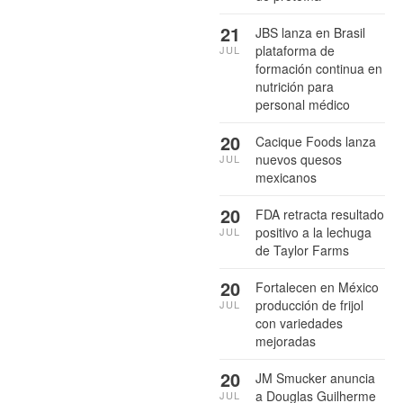
21
JBS lanza en Brasil
plataforma de
JUL
formación continua en
nutrición para
personal médico
20
Cacique Foods lanza
nuevos quesos
JUL
mexicanos
20
FDA retracta resultado
positivo a la lechuga
JUL
de Taylor Farms
20
Fortalecen en México
producción de frijol
JUL
con variedades
mejoradas
20
JM Smucker anuncia
a Douglas Guilherme
JUL