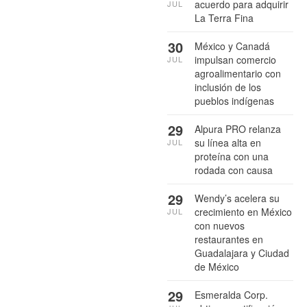
acuerdo para adquirir
JUL
La Terra Fina
30
México y Canadá
impulsan comercio
JUL
agroalimentario con
inclusión de los
pueblos indígenas
29
Alpura PRO relanza
su línea alta en
JUL
proteína con una
rodada con causa
29
Wendy’s acelera su
crecimiento en México
JUL
con nuevos
restaurantes en
Guadalajara y Ciudad
de México
29
Esmeralda Corp.