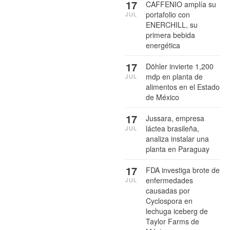
17
CAFFENIO amplía su
portafolio con
JUL
ENERCHILL, su
primera bebida
energética
17
Döhler invierte 1,200
mdp en planta de
JUL
alimentos en el Estado
de México
17
Jussara, empresa
láctea brasileña,
JUL
analiza instalar una
planta en Paraguay
17
FDA investiga brote de
enfermedades
JUL
causadas por
Cyclospora en
lechuga iceberg de
Taylor Farms de