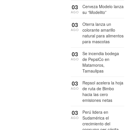
03
Cerveza Modelo lanza
su “Modelito”
AGO
03
Oterra lanza un
colorante amarillo
AGO
natural para alimentos
para mascotas
03
Se incendia bodega
de PepsiCo en
AGO
Matamoros,
Tamaulipas
03
Repsol acelera la hoja
de ruta de Bimbo
AGO
hacia las cero
emisiones netas
03
Perú lidera en
Sudamérica el
AGO
crecimiento del
consumo per cápita