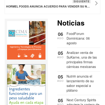
SIGUIENTE
HORMEL FOODS ANUNCIA ACUERDO PARA VENDER SU NEGOCIO DE PAVOS ENTEROS A LIFE-SCIENCE INNOVATIONS
Noticias
06
FoodForum
Dominicana: 06
AGO
agosto
05
Analizan venta de
SuKarne, una de las
AGO
principales firmas
cárnicas mexicanas
05
Nutri® anuncia el
lanzamiento de su
AGO
sabor especial a
plátano
05
Next Century Spirits
adquiere la cartera de
AGO