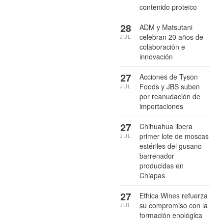
contenido proteico
28
ADM y Matsutani
celebran 20 años de
JUL
colaboración e
innovación
27
Acciones de Tyson
Foods y JBS suben
JUL
por reanudación de
importaciones
27
Chihuahua libera
primer lote de moscas
JUL
estériles del gusano
barrenador
producidas en
Chiapas
27
Ethica Wines refuerza
su compromiso con la
JUL
formación enológica