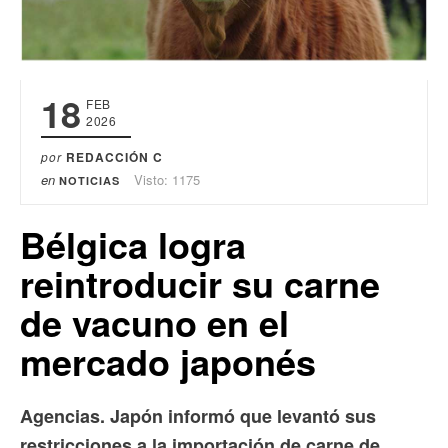
18
FEB
2026
por
REDACCIÓN C
en
Visto: 1175
NOTICIAS
Bélgica logra
reintroducir su carne
de vacuno en el
mercado japonés
Agencias. Japón informó que levantó sus
restricciones a la importación de carne de