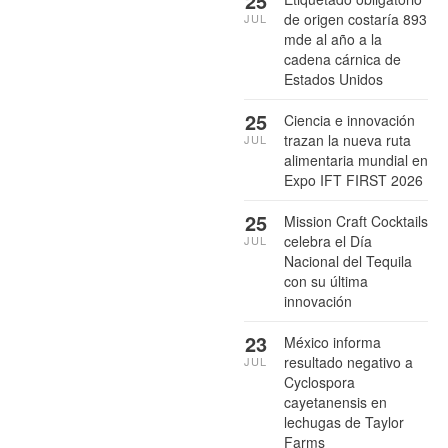
25
de origen costaría 893
JUL
mde al año a la
cadena cárnica de
Estados Unidos
25
Ciencia e innovación
trazan la nueva ruta
JUL
alimentaria mundial en
Expo IFT FIRST 2026
25
Mission Craft Cocktails
celebra el Día
JUL
Nacional del Tequila
con su última
innovación
23
México informa
resultado negativo a
JUL
Cyclospora
cayetanensis en
lechugas de Taylor
Farms