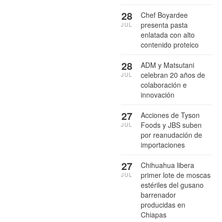
28
Chef Boyardee
presenta pasta
JUL
enlatada con alto
contenido proteico
28
ADM y Matsutani
celebran 20 años de
JUL
colaboración e
innovación
27
Acciones de Tyson
Foods y JBS suben
JUL
por reanudación de
importaciones
27
Chihuahua libera
primer lote de moscas
JUL
estériles del gusano
barrenador
producidas en
Chiapas