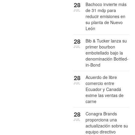
28
Bachoco invierte más
de 31 mdp para
JUL
reducir emisiones en
su planta de Nuevo
León
28
Bib & Tucker lanza su
primer bourbon
JUL
embotellado bajo la
denominación Bottled-
in-Bond
28
Acuerdo de libre
comercio entre
JUL
Ecuador y Canadá
exime las ventas de
carne
28
Conagra Brands
proporciona una
JUL
actualización sobre su
equipo directivo