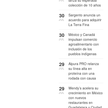
lanza su esperada
colección de 10 años
30
Sargento anuncia un
acuerdo para adquirir
JUL
La Terra Fina
30
México y Canadá
impulsan comercio
JUL
agroalimentario con
inclusión de los
pueblos indígenas
29
Alpura PRO relanza
su línea alta en
JUL
proteína con una
rodada con causa
29
Wendy’s acelera su
crecimiento en México
JUL
con nuevos
restaurantes en
Guadalajara y Ciudad