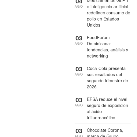
04
Medicamentos GLP-1
e inteligencia artificial
AGO
redefinen consumo de
pollo en Estados
Unidos
03
FoodForum
Dominicana:
AGO
tendencias, análisis y
networking
03
Coca-Cola presenta
sus resultados del
AGO
segundo trimestre de
2026
03
EFSA reduce el nivel
seguro de exposición
AGO
al ácido
trifluoroacético
03
Chocolate Corona,
marca de Grupo
AGO