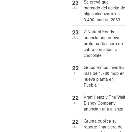
23
Se prevé que
mercado del aceite de
JUL
algas alcanzará los
3,400 mdd en 2033
23
Z Natural Foods
anuncia una nueva
JUL
proteína de suero de
cabra con sabor a
chocolate
22
Grupo Bimbo invertirá
más de 1,760 mdp en
JUL
nueva planta en
Puebla
22
Kraft Heinz y The Walt
Disney Company
JUL
anuncian una alianza
22
Gruma publica su
reporte financiero del
JUL