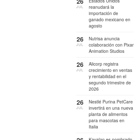
26
Estados Unidos
reanudará la
JUL
importación de
ganado mexicano en
agosto
26
Nutrisa anuncia
colaboración con Pixar
JUL
Animation Studios
26
Alicorp registra
crecimiento en ventas
JUL
y rentabilidad en el
segundo trimestre de
2026
26
Nestlé Purina PetCare
invertirá en una nueva
JUL
planta de alimentos
para mascotas en
Italia
26
Kavalan es nombrado