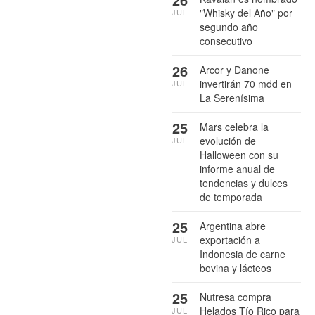
"Whisky del Año" por
JUL
segundo año
consecutivo
26
Arcor y Danone
invertirán 70 mdd en
JUL
La Serenísima
25
Mars celebra la
evolución de
JUL
Halloween con su
informe anual de
tendencias y dulces
de temporada
25
Argentina abre
exportación a
JUL
Indonesia de carne
bovina y lácteos
25
Nutresa compra
Helados Tío Rico para
JUL