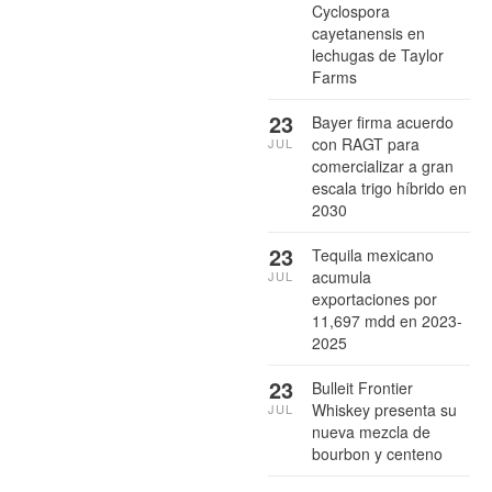
Cyclospora
cayetanensis en
lechugas de Taylor
Farms
23
Bayer firma acuerdo
con RAGT para
JUL
comercializar a gran
escala trigo híbrido en
2030
23
Tequila mexicano
acumula
JUL
exportaciones por
11,697 mdd en 2023-
2025
23
Bulleit Frontier
Whiskey presenta su
JUL
nueva mezcla de
bourbon y centeno