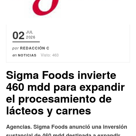
02
JUL
2026
por
REDACCIÓN C
en
Visto: 463
NOTICIAS
Sigma Foods invierte
460 mdd para expandir
el procesamiento de
lácteos y carnes
Agencias. Sigma Foods anunció una inversión
sustancial de 460 mdd destinada a expandir