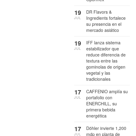
19
DR Flavors &
Ingredients fortalece
JUL
su presencia en el
mercado asiático
19
IFF lanza sistema
estabilizador que
JUL
reduce diferencia de
textura entre las
gominolas de origen
vegetal y las
tradicionales
17
CAFFENIO amplía su
portafolio con
JUL
ENERCHILL, su
primera bebida
energética
17
Döhler invierte 1,200
mdp en planta de
JUL