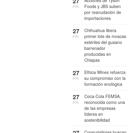
27
Acciones de Tyson
Foods y JBS suben
JUL
por reanudación de
importaciones
27
Chihuahua libera
primer lote de moscas
JUL
estériles del gusano
barrenador
producidas en
Chiapas
27
Ethica Wines refuerza
su compromiso con la
JUL
formación enológica
27
Coca-Cola FEMSA,
reconocida como una
JUL
de las empresas
líderes en
sostenibilidad
27
Consumidores buscan