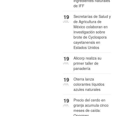
ingredientes naturales
de IFF
19
Secretarías de Salud y
de Agricultura de
JUL
México colaboran en
investigación sobre
brote de Cyclospora
cayetanensis en
Estados Unidos
19
Alicorp realiza su
primer taller de
JUL
panadería
19
Oterra lanza
colorantes líquidos
JUL
azules naturales
19
Precio del cerdo en
granja acumula cinco
JUL
meses de caída:
Opormex