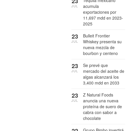
23
Tequila mexicano
acumula
JUL
exportaciones por
11,697 mdd en 2023-
2025
23
Bulleit Frontier
Whiskey presenta su
JUL
nueva mezcla de
bourbon y centeno
23
Se prevé que
mercado del aceite de
JUL
algas alcanzará los
3,400 mdd en 2033
23
Z Natural Foods
anuncia una nueva
JUL
proteína de suero de
cabra con sabor a
chocolate
22
Grupo Bimbo invertirá