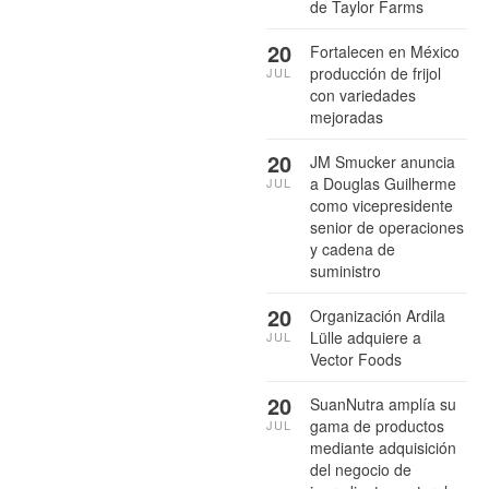
de Taylor Farms
20
Fortalecen en México
producción de frijol
JUL
con variedades
mejoradas
20
JM Smucker anuncia
a Douglas Guilherme
JUL
como vicepresidente
senior de operaciones
y cadena de
suministro
20
Organización Ardila
Lülle adquiere a
JUL
Vector Foods
20
SuanNutra amplía su
gama de productos
JUL
mediante adquisición
del negocio de