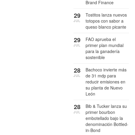
Brand Finance
29
Tostitos lanza nuevos
totopos con sabor a
JUL
queso blanco picante
29
FAO aprueba el
primer plan mundial
JUL
para la ganadería
sostenible
28
Bachoco invierte más
de 31 mdp para
JUL
reducir emisiones en
su planta de Nuevo
León
28
Bib & Tucker lanza su
primer bourbon
JUL
embotellado bajo la
denominación Bottled-
in-Bond