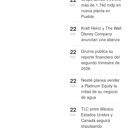
más de 1,760 mdp en
JUL
nueva planta en
Puebla
22
Kraft Heinz y The Walt
Disney Company
JUL
anuncian una alianza
22
Gruma publica su
reporte financiero del
JUL
segundo trimestre de
2026
22
Nestlé planea vender
a Platinum Equity la
JUL
mitad de su negocio
de agua
22
TLC entre México,
Estados Unidos y
JUL
Canadá seguirá
impulsando