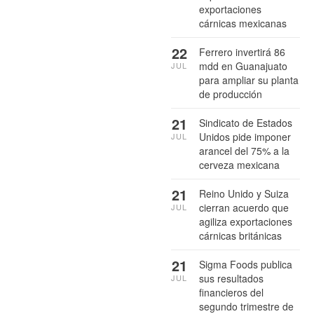
exportaciones
cárnicas mexicanas
22
Ferrero invertirá 86
mdd en Guanajuato
JUL
para ampliar su planta
de producción
21
Sindicato de Estados
Unidos pide imponer
JUL
arancel del 75% a la
cerveza mexicana
21
Reino Unido y Suiza
cierran acuerdo que
JUL
agiliza exportaciones
cárnicas británicas
21
Sigma Foods publica
sus resultados
JUL
financieros del
segundo trimestre de