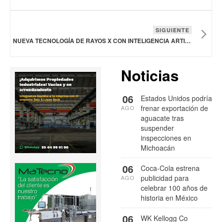
SIGUIENTE
NUEVA TECNOLOGÍA DE RAYOS X CON INTELIGENCIA ARTIFICIAL MEJORA DETECCIÓN DE CONTAMINANTES DIFÍCILES EN ALIMENTOS ENVASADOS
Noticias
06
Estados Unidos podría
frenar exportación de
AGO
aguacate tras
suspender
inspecciones en
Michoacán
06
Coca-Cola estrena
publicidad para
AGO
celebrar 100 años de
historia en México
06
WK Kellogg Co