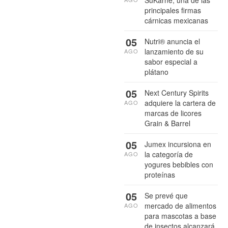
principales firmas
cárnicas mexicanas
05
Nutri® anuncia el
lanzamiento de su
AGO
sabor especial a
plátano
05
Next Century Spirits
adquiere la cartera de
AGO
marcas de licores
Grain & Barrel
05
Jumex incursiona en
la categoría de
AGO
yogures bebibles con
proteínas
05
Se prevé que
mercado de alimentos
AGO
para mascotas a base
de insectos alcanzará