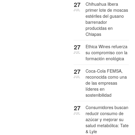
27
Chihuahua libera
primer lote de moscas
JUL
estériles del gusano
barrenador
producidas en
Chiapas
27
Ethica Wines refuerza
su compromiso con la
JUL
formación enológica
27
Coca-Cola FEMSA,
reconocida como una
JUL
de las empresas
líderes en
sostenibilidad
27
Consumidores buscan
reducir consumo de
JUL
azúcar y mejorar su
salud metabólica: Tate
& Lyle