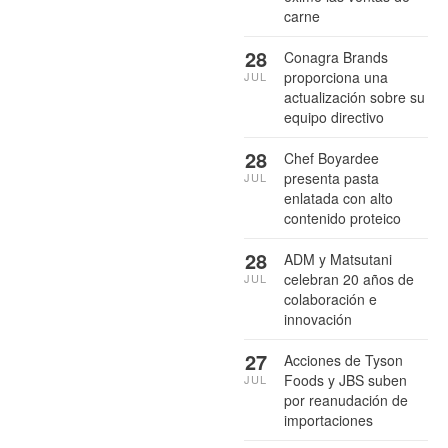
carne
28
Conagra Brands
proporciona una
JUL
actualización sobre su
equipo directivo
28
Chef Boyardee
presenta pasta
JUL
enlatada con alto
contenido proteico
28
ADM y Matsutani
celebran 20 años de
JUL
colaboración e
innovación
27
Acciones de Tyson
Foods y JBS suben
JUL
por reanudación de
importaciones