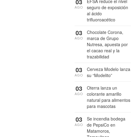
03
EFSA reduce el nivel
seguro de exposición
AGO
al ácido
trifluoroacético
03
Chocolate Corona,
marca de Grupo
AGO
Nutresa, apuesta por
el cacao real y la
trazabilidad
03
Cerveza Modelo lanza
su “Modelito”
AGO
03
Oterra lanza un
colorante amarillo
AGO
natural para alimentos
para mascotas
03
Se incendia bodega
de PepsiCo en
AGO
Matamoros,
Tamaulipas