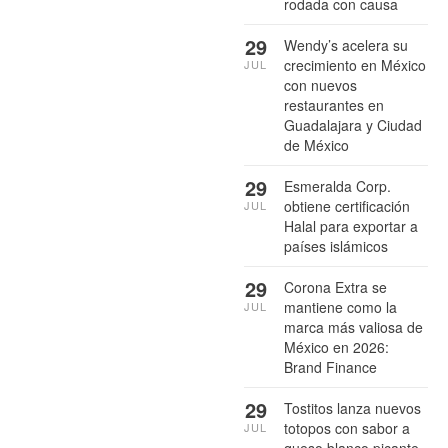
rodada con causa
29
Wendy’s acelera su
crecimiento en México
JUL
con nuevos
restaurantes en
Guadalajara y Ciudad
de México
29
Esmeralda Corp.
obtiene certificación
JUL
Halal para exportar a
países islámicos
29
Corona Extra se
mantiene como la
JUL
marca más valiosa de
México en 2026:
Brand Finance
29
Tostitos lanza nuevos
totopos con sabor a
JUL
queso blanco picante