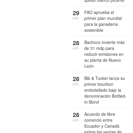
29
FAO aprueba el
primer plan mundial
JUL
para la ganadería
sostenible
28
Bachoco invierte más
de 31 mdp para
JUL
reducir emisiones en
su planta de Nuevo
León
28
Bib & Tucker lanza su
primer bourbon
JUL
embotellado bajo la
denominación Bottled-
in-Bond
28
Acuerdo de libre
comercio entre
JUL
Ecuador y Canadá
exime las ventas de