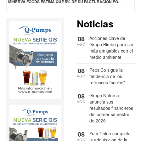
MINERVA FOODS ESTIMA QUE 5% DE SU FACTURACIÓN PODRÍA VERSE AFECTADA POR LOS NUEVOS ARANCELES ESTADOUNIDENSES
Noticias
08
Acciones clave de
Grupo Bimbo para ser
AGO
más amigables con el
medio ambiente
08
PepsiCo sigue la
tendencia de los
AGO
refrescos “sucios”
08
Grupo Nutresa
anuncia sus
AGO
resultados financieros
del primer semestre
de 2026
08
Yum China completa
la adquisición de la
AGO