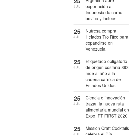
25
Argentina abre
exportación a
JUL
Indonesia de carne
bovina y lácteos
25
Nutresa compra
Helados Tío Rico para
JUL
expandirse en
Venezuela
25
Etiquetado obligatorio
de origen costaría 893
JUL
mde al año a la
cadena cárnica de
Estados Unidos
25
Ciencia e innovación
trazan la nueva ruta
JUL
alimentaria mundial en
Expo IFT FIRST 2026
25
Mission Craft Cocktails
celebra el Día
JUL