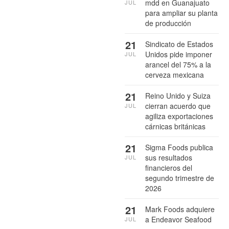
mdd en Guanajuato
JUL
para ampliar su planta
de producción
21
Sindicato de Estados
Unidos pide imponer
JUL
arancel del 75% a la
cerveza mexicana
21
Reino Unido y Suiza
cierran acuerdo que
JUL
agiliza exportaciones
cárnicas británicas
21
Sigma Foods publica
sus resultados
JUL
financieros del
segundo trimestre de
2026
21
Mark Foods adquiere
a Endeavor Seafood
JUL