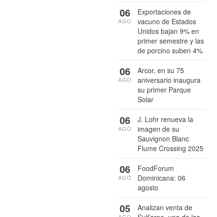
06
Exportaciones de
vacuno de Estados
AGO
Unidos bajan 9% en
primer semestre y las
de porcino suben 4%
06
Arcor, en su 75
aniversario inaugura
AGO
su primer Parque
Solar
06
J. Lohr renueva la
imagen de su
AGO
Sauvignon Blanc
Flume Crossing 2025
06
FoodForum
Dominicana: 06
AGO
agosto
05
Analizan venta de
SuKarne, una de las
AGO