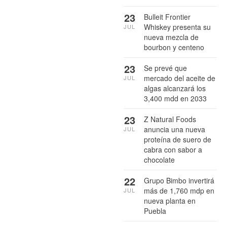
23
Bulleit Frontier
Whiskey presenta su
JUL
nueva mezcla de
bourbon y centeno
23
Se prevé que
mercado del aceite de
JUL
algas alcanzará los
3,400 mdd en 2033
23
Z Natural Foods
anuncia una nueva
JUL
proteína de suero de
cabra con sabor a
chocolate
22
Grupo Bimbo invertirá
más de 1,760 mdp en
JUL
nueva planta en
Puebla