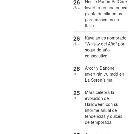
26
Nestlé Purina PetCare
invertirá en una nueva
JUL
planta de alimentos
para mascotas en
Italia
26
Kavalan es nombrado
"Whisky del Año" por
JUL
segundo año
consecutivo
26
Arcor y Danone
invertirán 70 mdd en
JUL
La Serenísima
25
Mars celebra la
evolución de
JUL
Halloween con su
informe anual de
tendencias y dulces
de temporada