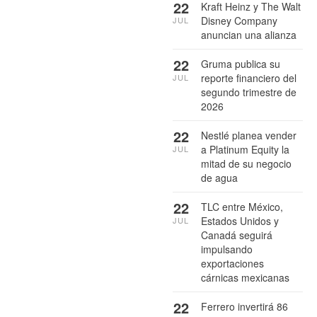
22
Kraft Heinz y The Walt
Disney Company
JUL
anuncian una alianza
22
Gruma publica su
reporte financiero del
JUL
segundo trimestre de
2026
22
Nestlé planea vender
a Platinum Equity la
JUL
mitad de su negocio
de agua
22
TLC entre México,
Estados Unidos y
JUL
Canadá seguirá
impulsando
exportaciones
cárnicas mexicanas
22
Ferrero invertirá 86