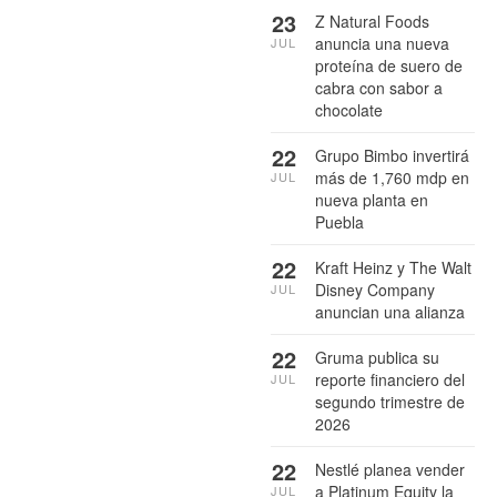
23
Z Natural Foods
anuncia una nueva
JUL
proteína de suero de
cabra con sabor a
chocolate
22
Grupo Bimbo invertirá
más de 1,760 mdp en
JUL
nueva planta en
Puebla
22
Kraft Heinz y The Walt
Disney Company
JUL
anuncian una alianza
22
Gruma publica su
reporte financiero del
JUL
segundo trimestre de
2026
22
Nestlé planea vender
a Platinum Equity la
JUL