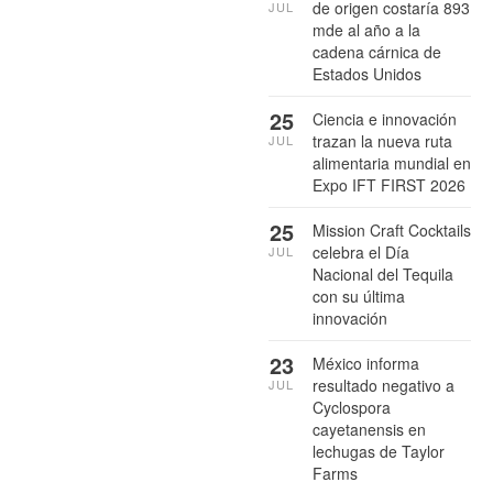
de origen costaría 893
JUL
mde al año a la
cadena cárnica de
Estados Unidos
25
Ciencia e innovación
trazan la nueva ruta
JUL
alimentaria mundial en
Expo IFT FIRST 2026
25
Mission Craft Cocktails
celebra el Día
JUL
Nacional del Tequila
con su última
innovación
23
México informa
resultado negativo a
JUL
Cyclospora
cayetanensis en
lechugas de Taylor
Farms