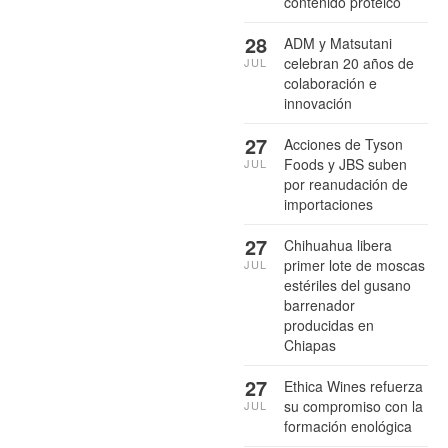
contenido proteico
28
ADM y Matsutani
celebran 20 años de
JUL
colaboración e
innovación
27
Acciones de Tyson
Foods y JBS suben
JUL
por reanudación de
importaciones
27
Chihuahua libera
primer lote de moscas
JUL
estériles del gusano
barrenador
producidas en
Chiapas
27
Ethica Wines refuerza
su compromiso con la
JUL
formación enológica