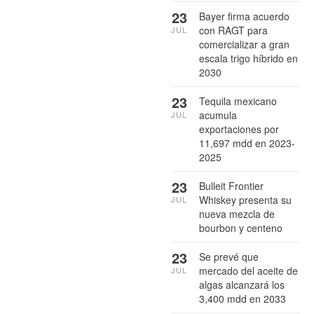
23
Bayer firma acuerdo
con RAGT para
JUL
comercializar a gran
escala trigo híbrido en
2030
23
Tequila mexicano
acumula
JUL
exportaciones por
11,697 mdd en 2023-
2025
23
Bulleit Frontier
Whiskey presenta su
JUL
nueva mezcla de
bourbon y centeno
23
Se prevé que
mercado del aceite de
JUL
algas alcanzará los
3,400 mdd en 2033