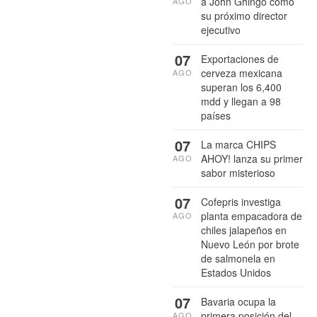
a John Ghingo como
AGO
su próximo director
ejecutivo
07
Exportaciones de
cerveza mexicana
AGO
superan los 6,400
mdd y llegan a 98
países
07
La marca CHIPS
AHOY! lanza su primer
AGO
sabor misterioso
07
Cofepris investiga
planta empacadora de
AGO
chiles jalapeños en
Nuevo León por brote
de salmonela en
Estados Unidos
07
Bavaria ocupa la
primera posición del
AGO