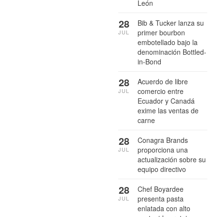
León
28
Bib & Tucker lanza su
primer bourbon
JUL
embotellado bajo la
denominación Bottled-
in-Bond
28
Acuerdo de libre
comercio entre
JUL
Ecuador y Canadá
exime las ventas de
carne
28
Conagra Brands
proporciona una
JUL
actualización sobre su
equipo directivo
28
Chef Boyardee
presenta pasta
JUL
enlatada con alto