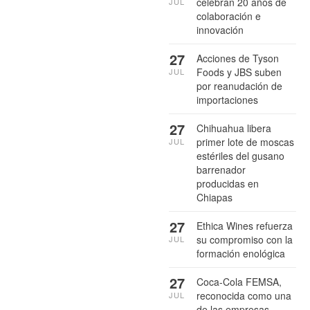
celebran 20 años de
JUL
colaboración e
innovación
27
Acciones de Tyson
Foods y JBS suben
JUL
por reanudación de
importaciones
27
Chihuahua libera
primer lote de moscas
JUL
estériles del gusano
barrenador
producidas en
Chiapas
27
Ethica Wines refuerza
su compromiso con la
JUL
formación enológica
27
Coca-Cola FEMSA,
reconocida como una
JUL
de las empresas