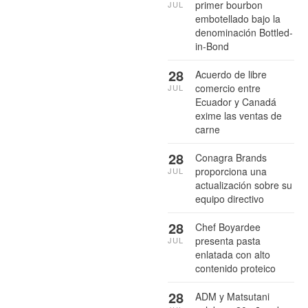
primer bourbon
JUL
embotellado bajo la
denominación Bottled-
in-Bond
28
Acuerdo de libre
comercio entre
JUL
Ecuador y Canadá
exime las ventas de
carne
28
Conagra Brands
proporciona una
JUL
actualización sobre su
equipo directivo
28
Chef Boyardee
presenta pasta
JUL
enlatada con alto
contenido proteico
28
ADM y Matsutani