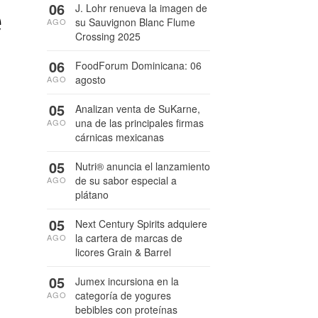
e
06
J. Lohr renueva la imagen de
su Sauvignon Blanc Flume
AGO
Crossing 2025
06
FoodForum Dominicana: 06
agosto
AGO
05
Analizan venta de SuKarne,
una de las principales firmas
AGO
cárnicas mexicanas
05
Nutri® anuncia el lanzamiento
de su sabor especial a
AGO
plátano
05
Next Century Spirits adquiere
la cartera de marcas de
AGO
licores Grain & Barrel
05
Jumex incursiona en la
categoría de yogures
AGO
bebibles con proteínas