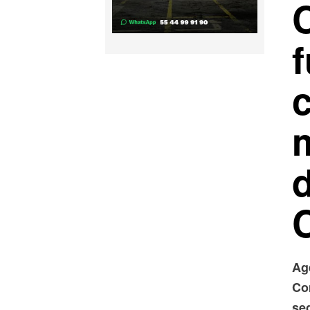
Ag
Co
seg