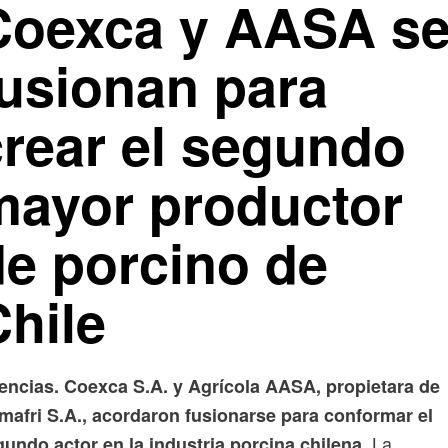
Coexca y AASA s
fusionan para
crear el segundo
mayor productor
de porcino de
Chile
encias. Coexca S.A. y Agrícola AASA, propietara de
mafri S.A., acordaron fusionarse para conformar el
La
undo actor en la industria porcina chilena.