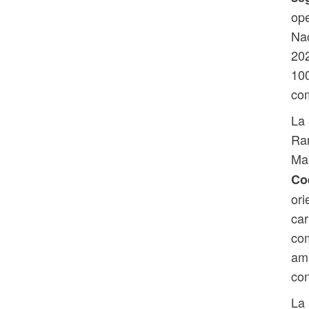
ope
Nac
202
100
co
La 
Ran
Ma
Co
ori
car
com
amb
con
La 