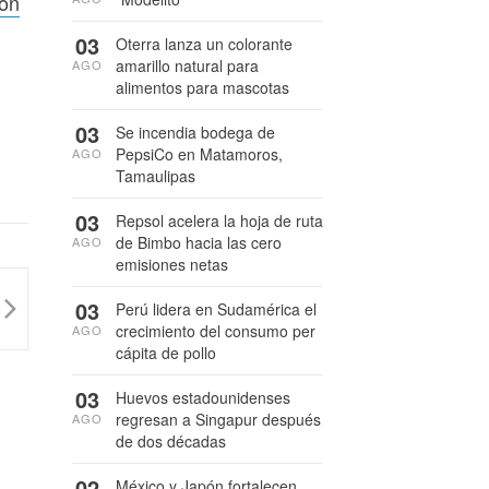
con
03
Oterra lanza un colorante
amarillo natural para
AGO
alimentos para mascotas
03
Se incendia bodega de
PepsiCo en Matamoros,
AGO
Tamaulipas
03
Repsol acelera la hoja de ruta
de Bimbo hacia las cero
AGO
emisiones netas
03
Perú lidera en Sudamérica el
crecimiento del consumo per
AGO
cápita de pollo
03
Huevos estadounidenses
regresan a Singapur después
AGO
de dos décadas
02
México y Japón fortalecen