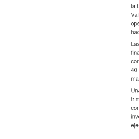
la 
Val
ope
hac
Las
fin
com
40 
may
Una
tri
con
inv
eje