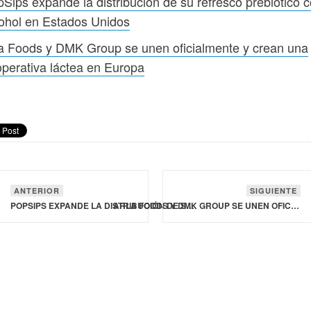
Sips expande la distribución de su refresco prebiótico 
ohol en Estados Unidos
a Foods y DMK Group se unen oficialmente y crean una
perativa láctea en Europa
ANTERIOR
SIGUIENTE
POPSIPS EXPANDE LA DISTRIBUCIÓN DE SU REFRESCO PREBIÓTICO CON ALCOHOL EN ESTADOS UNIDOS
ARLA FOODS Y DMK GROUP SE UNEN OFICIALMENTE Y CREAN UNA COOPERATIVA LÁCTEA EN EUROPA