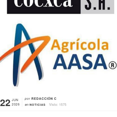
22
por
REDACCIÓN C
JUN
2026
en
Visto: 1575
NOTICIAS