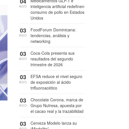
04
Medicamentos GLP-1 e
inteligencia artificial redefinen
AGO
consumo de pollo en Estados
Unidos
03
FoodForum Dominicana:
tendencias, análisis y
AGO
networking
03
Coca-Cola presenta sus
resultados del segundo
AGO
trimestre de 2026
03
EFSA reduce el nivel seguro
de exposición al ácido
AGO
trifluoroacético
03
Chocolate Corona, marca de
Grupo Nutresa, apuesta por
AGO
el cacao real y la trazabilidad
03
Cerveza Modelo lanza su
“Modelito”
AGO