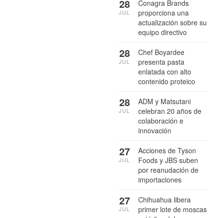
28
Conagra Brands
proporciona una
JUL
actualización sobre su
equipo directivo
28
Chef Boyardee
presenta pasta
JUL
enlatada con alto
contenido proteico
28
ADM y Matsutani
celebran 20 años de
JUL
colaboración e
innovación
27
Acciones de Tyson
Foods y JBS suben
JUL
por reanudación de
importaciones
27
Chihuahua libera
primer lote de moscas
JUL