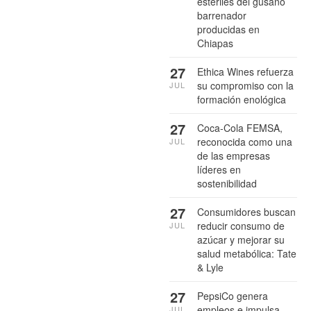
estériles del gusano
barrenador
producidas en
Chiapas
27
Ethica Wines refuerza
su compromiso con la
JUL
formación enológica
27
Coca-Cola FEMSA,
reconocida como una
JUL
de las empresas
líderes en
sostenibilidad
27
Consumidores buscan
reducir consumo de
JUL
azúcar y mejorar su
salud metabólica: Tate
& Lyle
27
PepsiCo genera
empleos e impulsa
JUL