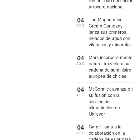
rentabilidad del sector
arrocero nacional
04
The Magnum Ice
Cream Company
AGO
lanza sus primeros
helados de agua con
vitaminas y minerales
04
Mars incorpora mentol
natural trazable a su
AGO
cadena de suministro
europea de chicles
04
McCormick avanza en
su fusión con la
AGO
división de
alimentación de
Unilever
04
Cargill llama a la
colaboración en la
AGO
cadena de valor para