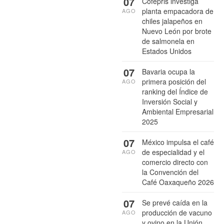
07
Cofepris investiga
planta empacadora de
AGO
chiles jalapeños en
Nuevo León por brote
de salmonela en
Estados Unidos
07
Bavaria ocupa la
primera posición del
AGO
ranking del Índice de
Inversión Social y
Ambiental Empresarial
2025
07
México impulsa el café
de especialidad y el
AGO
comercio directo con
la Convención del
Café Oaxaqueño 2026
07
Se prevé caída en la
producción de vacuno
AGO
y ovino en la Unión