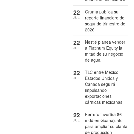
22
Gruma publica su
reporte financiero del
JUL
segundo trimestre de
2026
22
Nestlé planea vender
a Platinum Equity la
JUL
mitad de su negocio
de agua
22
TLC entre México,
Estados Unidos y
JUL
Canadá seguirá
impulsando
exportaciones
cárnicas mexicanas
22
Ferrero invertirá 86
mdd en Guanajuato
JUL
para ampliar su planta
de producción