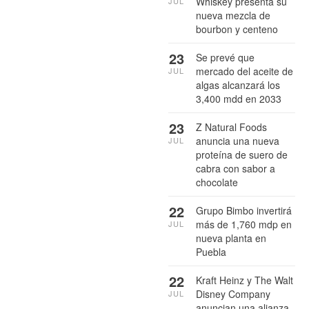
Whiskey presenta su
JUL
nueva mezcla de
bourbon y centeno
23
Se prevé que
mercado del aceite de
JUL
algas alcanzará los
3,400 mdd en 2033
23
Z Natural Foods
anuncia una nueva
JUL
proteína de suero de
cabra con sabor a
chocolate
22
Grupo Bimbo invertirá
más de 1,760 mdp en
JUL
nueva planta en
Puebla
22
Kraft Heinz y The Walt
Disney Company
JUL
anuncian una alianza