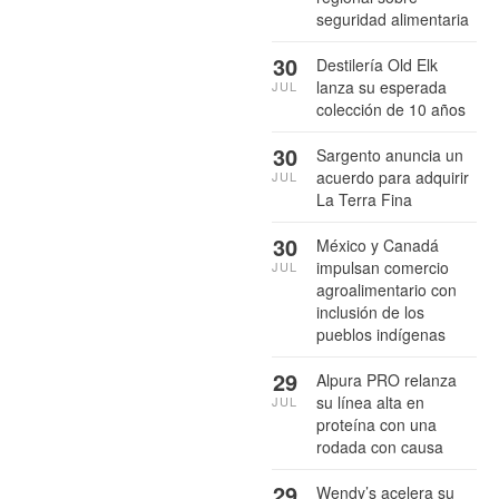
seguridad alimentaria
30
Destilería Old Elk
lanza su esperada
JUL
colección de 10 años
30
Sargento anuncia un
acuerdo para adquirir
JUL
La Terra Fina
30
México y Canadá
impulsan comercio
JUL
agroalimentario con
inclusión de los
pueblos indígenas
29
Alpura PRO relanza
su línea alta en
JUL
proteína con una
rodada con causa
29
Wendy’s acelera su