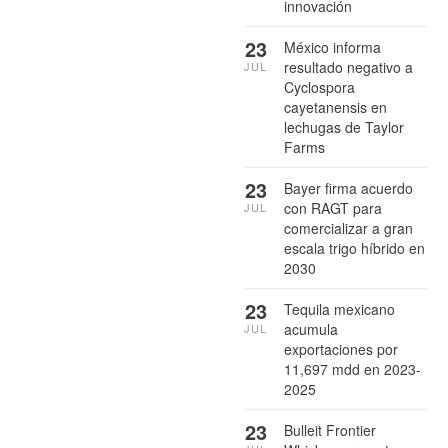
innovación
23
México informa
resultado negativo a
JUL
Cyclospora
cayetanensis en
lechugas de Taylor
Farms
23
Bayer firma acuerdo
con RAGT para
JUL
comercializar a gran
escala trigo híbrido en
2030
23
Tequila mexicano
acumula
JUL
exportaciones por
11,697 mdd en 2023-
2025
23
Bulleit Frontier