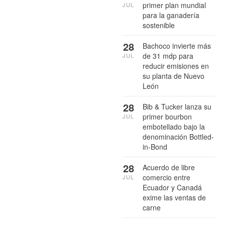
primer plan mundial
JUL
para la ganadería
sostenible
28
Bachoco invierte más
de 31 mdp para
JUL
reducir emisiones en
su planta de Nuevo
León
28
Bib & Tucker lanza su
primer bourbon
JUL
embotellado bajo la
denominación Bottled-
in-Bond
28
Acuerdo de libre
comercio entre
JUL
Ecuador y Canadá
exime las ventas de
carne