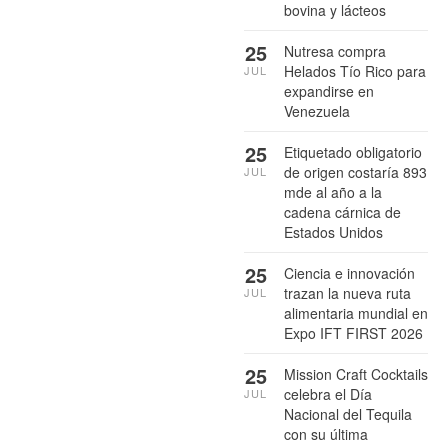
bovina y lácteos
25
Nutresa compra
Helados Tío Rico para
JUL
expandirse en
Venezuela
25
Etiquetado obligatorio
de origen costaría 893
JUL
mde al año a la
cadena cárnica de
Estados Unidos
25
Ciencia e innovación
trazan la nueva ruta
JUL
alimentaria mundial en
Expo IFT FIRST 2026
25
Mission Craft Cocktails
celebra el Día
JUL
Nacional del Tequila
con su última