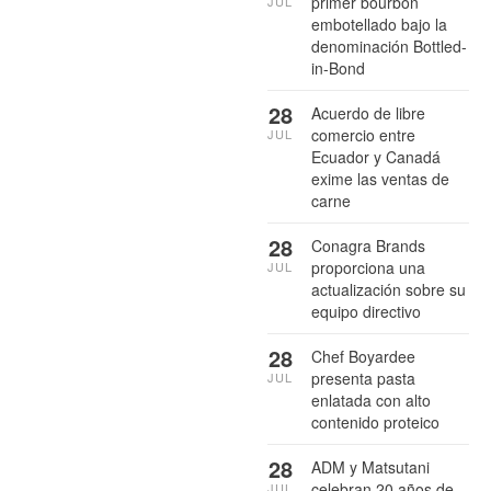
primer bourbon
JUL
embotellado bajo la
denominación Bottled-
in-Bond
28
Acuerdo de libre
comercio entre
JUL
Ecuador y Canadá
exime las ventas de
carne
28
Conagra Brands
proporciona una
JUL
actualización sobre su
equipo directivo
28
Chef Boyardee
presenta pasta
JUL
enlatada con alto
contenido proteico
28
ADM y Matsutani
celebran 20 años de
JUL