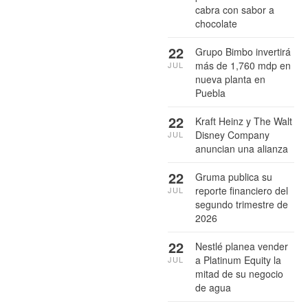
cabra con sabor a
chocolate
22
Grupo Bimbo invertirá
más de 1,760 mdp en
JUL
nueva planta en
Puebla
22
Kraft Heinz y The Walt
Disney Company
JUL
anuncian una alianza
22
Gruma publica su
reporte financiero del
JUL
segundo trimestre de
2026
22
Nestlé planea vender
a Platinum Equity la
JUL
mitad de su negocio
de agua