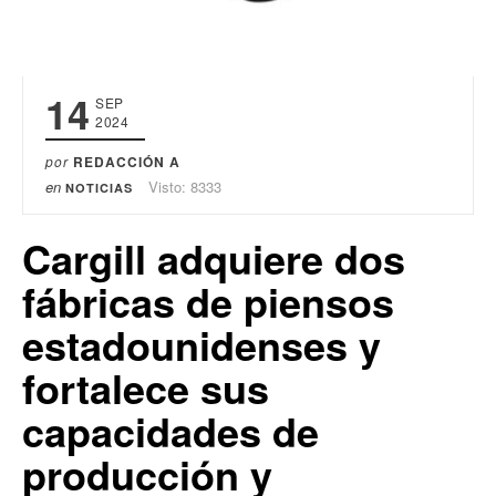
14
SEP
2024
por
REDACCIÓN A
en
Visto: 8333
NOTICIAS
Cargill adquiere dos
fábricas de piensos
estadounidenses y
fortalece sus
capacidades de
producción y