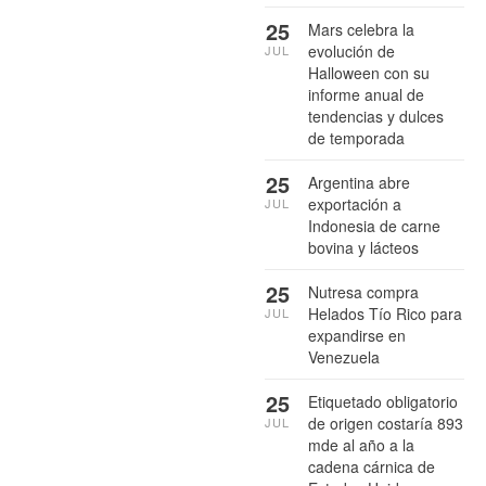
25
Mars celebra la
evolución de
JUL
Halloween con su
informe anual de
tendencias y dulces
de temporada
25
Argentina abre
exportación a
JUL
Indonesia de carne
bovina y lácteos
25
Nutresa compra
Helados Tío Rico para
JUL
expandirse en
Venezuela
25
Etiquetado obligatorio
de origen costaría 893
JUL
mde al año a la
cadena cárnica de