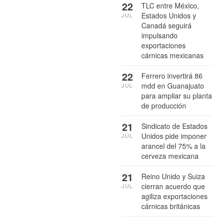
22
TLC entre México,
Estados Unidos y
JUL
Canadá seguirá
impulsando
exportaciones
cárnicas mexicanas
22
Ferrero invertirá 86
mdd en Guanajuato
JUL
para ampliar su planta
de producción
21
Sindicato de Estados
Unidos pide imponer
JUL
arancel del 75% a la
cerveza mexicana
21
Reino Unido y Suiza
cierran acuerdo que
JUL
agiliza exportaciones
cárnicas británicas