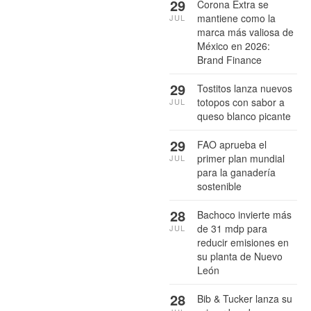
29
Corona Extra se
mantiene como la
JUL
marca más valiosa de
México en 2026:
Brand Finance
29
Tostitos lanza nuevos
totopos con sabor a
JUL
queso blanco picante
29
FAO aprueba el
primer plan mundial
JUL
para la ganadería
sostenible
28
Bachoco invierte más
de 31 mdp para
JUL
reducir emisiones en
su planta de Nuevo
León
28
Bib & Tucker lanza su