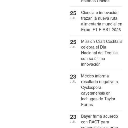
Estados Unidos
25
Ciencia e innovación
trazan la nueva ruta
JUL
alimentaria mundial en
Expo IFT FIRST 2026
25
Mission Craft Cocktails
celebra el Día
JUL
Nacional del Tequila
con su última
innovación
23
México informa
resultado negativo a
JUL
Cyclospora
cayetanensis en
lechugas de Taylor
Farms
23
Bayer firma acuerdo
con RAGT para
JUL
comercializar a gran