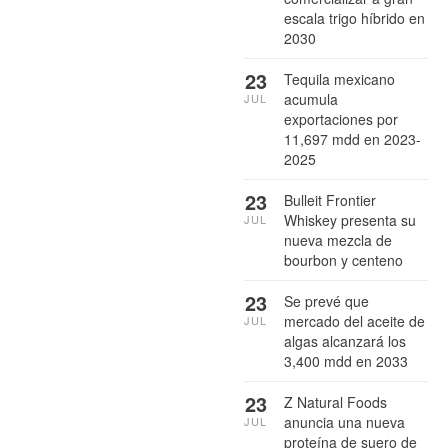
escala trigo híbrido en
2030
23
Tequila mexicano
acumula
JUL
exportaciones por
11,697 mdd en 2023-
2025
23
Bulleit Frontier
Whiskey presenta su
JUL
nueva mezcla de
bourbon y centeno
23
Se prevé que
mercado del aceite de
JUL
algas alcanzará los
3,400 mdd en 2033
23
Z Natural Foods
anuncia una nueva
JUL
proteína de suero de