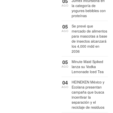
05
Jumex incursiona en
la categoría de
AGO
yogures bebibles con
proteínas
05
Se prevé que
mercado de alimentos
AGO
para mascotas a base
de insectos alcanzará
los 4,000 mdd en
2036
05
Minute Maid Spiked
lanza su Vodka
AGO
Lemonade Iced Tea
04
HEINEKEN México y
Ecolana presentan
AGO
campaña que busca
incentivar la
separación y el
reciclaje de residuos