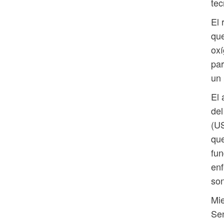
tec
El 
que
oxí
par
un 
El 
del
(US
que
fun
enf
son
Mie
Sen