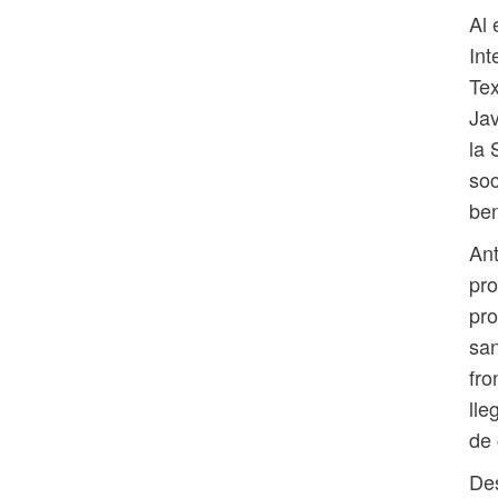
Al 
Int
Tex
Jav
la 
soc
ben
Ant
pro
pro
san
fro
lle
de 
De