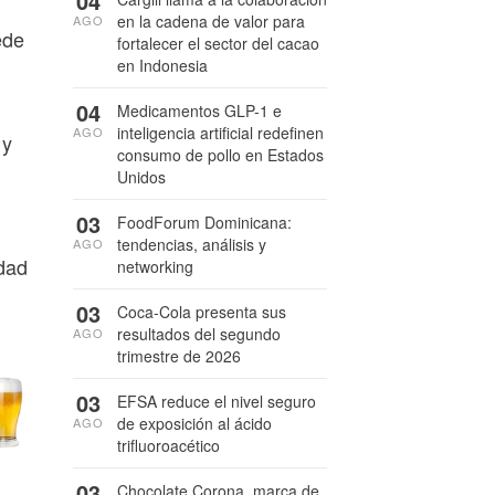
04
en la cadena de valor para
AGO
ede
fortalecer el sector del cacao
en Indonesia
04
Medicamentos GLP-1 e
inteligencia artificial redefinen
AGO
 y
consumo de pollo en Estados
Unidos
03
FoodForum Dominicana:
tendencias, análisis y
AGO
idad
networking
03
Coca-Cola presenta sus
resultados del segundo
AGO
trimestre de 2026
03
EFSA reduce el nivel seguro
de exposición al ácido
AGO
trifluoroacético
03
Chocolate Corona, marca de