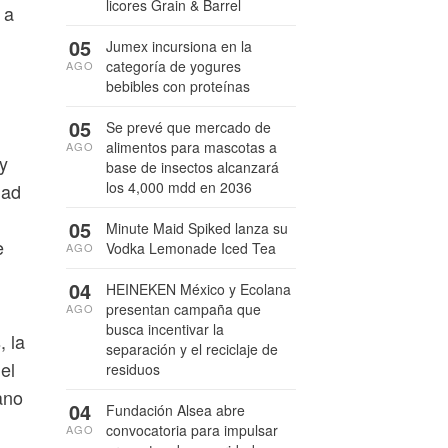
licores Grain & Barrel
 a
05
Jumex incursiona en la
categoría de yogures
AGO
bebibles con proteínas
05
Se prevé que mercado de
alimentos para mascotas a
AGO
y
base de insectos alcanzará
los 4,000 mdd en 2036
dad
05
Minute Maid Spiked lanza su
e
Vodka Lemonade Iced Tea
AGO
04
HEINEKEN México y Ecolana
presentan campaña que
AGO
busca incentivar la
, la
separación y el reciclaje de
el
residuos
ano
04
Fundación Alsea abre
convocatoria para impulsar
AGO