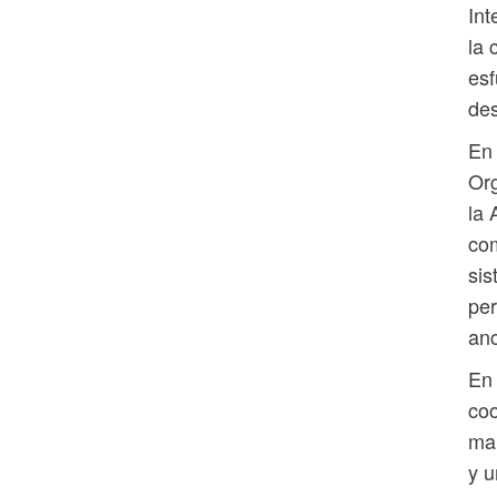
Int
la 
esf
des
En 
Org
la 
com
sis
per
anc
En 
coo
ma
y u