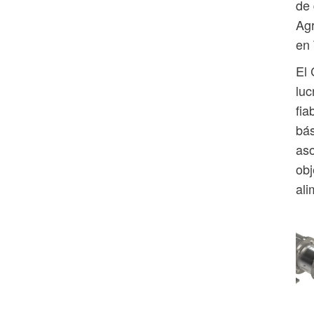
de 
Agr
en 
El 
luc
fia
bás
aso
obj
ali