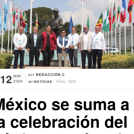
12
por
REDACCIÓN C
MAY
2026
en
Visto: 1933
NOTICIAS
México se suma a
a celebración del