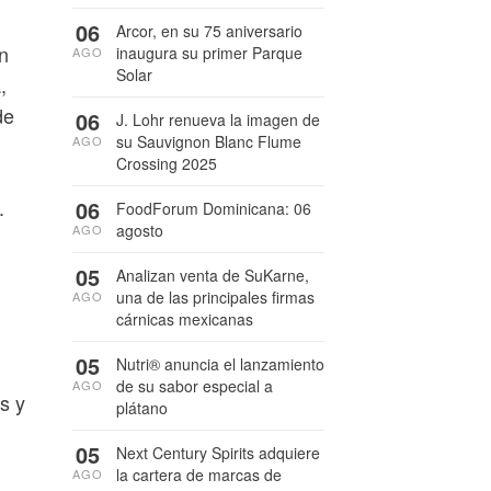
06
Arcor, en su 75 aniversario
n
inaugura su primer Parque
AGO
Solar
,
de
06
J. Lohr renueva la imagen de
su Sauvignon Blanc Flume
AGO
Crossing 2025
.
06
FoodForum Dominicana: 06
agosto
AGO
05
Analizan venta de SuKarne,
una de las principales firmas
AGO
cárnicas mexicanas
05
Nutri® anuncia el lanzamiento
de su sabor especial a
AGO
s y
plátano
05
Next Century Spirits adquiere
la cartera de marcas de
AGO