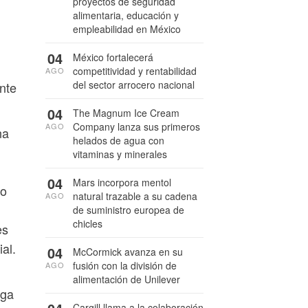
proyectos de seguridad
alimentaria, educación y
empleabilidad en México
04
México fortalecerá
competitividad y rentabilidad
AGO
del sector arrocero nacional
nte
04
The Magnum Ice Cream
Company lanza sus primeros
AGO
na
helados de agua con
vitaminas y minerales
04
Mars incorpora mentol
io
natural trazable a su cadena
AGO
de suministro europea de
chicles
es
al.
04
McCormick avanza en su
fusión con la división de
AGO
alimentación de Unilever
ega
Cargill llama a la colaboración