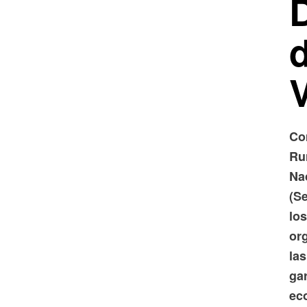
D
Co
Ru
Na
(S
lo
or
las
gar
ec