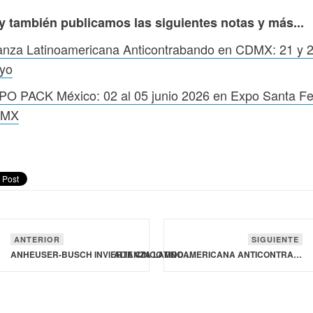
y también publicamos las siguientes notas y más...
anza Latinoamericana Anticontrabando en CDMX: 21 y 
yo
PO PACK México: 02 al 05 junio 2026 en Expo Santa Fe
DMX
ANTERIOR
SIGUIENTE
ANHEUSER-BUSCH INVIERTE CINCO MDD EN LA CERVECERÍA DE COLUMBUS
ALIANZA LATINOAMERICANA ANTICONTRABANDO EN CDMX: 21 Y 22 MAYO