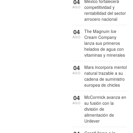
04
México fortalecerá
competitividad y
AGO
rentabilidad del sector
arrocero nacional
04
The Magnum Ice
Cream Company
AGO
lanza sus primeros
helados de agua con
vitaminas y minerales
04
Mars incorpora mentol
natural trazable a su
AGO
cadena de suministro
europea de chicles
04
McCormick avanza en
su fusión con la
AGO
división de
alimentación de
Unilever