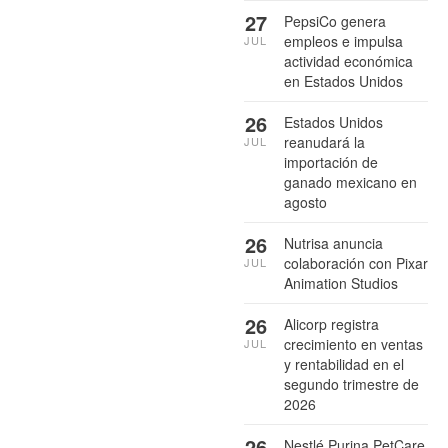
27
PepsiCo genera
empleos e impulsa
JUL
actividad económica
en Estados Unidos
26
Estados Unidos
reanudará la
JUL
importación de
ganado mexicano en
agosto
26
Nutrisa anuncia
colaboración con Pixar
JUL
Animation Studios
26
Alicorp registra
crecimiento en ventas
JUL
y rentabilidad en el
segundo trimestre de
2026
26
Nestlé Purina PetCare