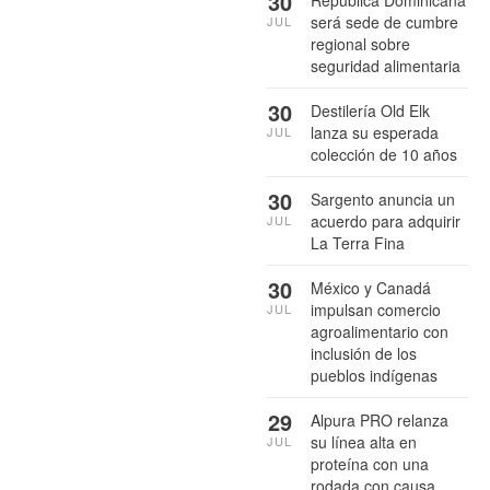
30
República Dominicana
será sede de cumbre
JUL
regional sobre
seguridad alimentaria
30
Destilería Old Elk
lanza su esperada
JUL
colección de 10 años
30
Sargento anuncia un
acuerdo para adquirir
JUL
La Terra Fina
30
México y Canadá
impulsan comercio
JUL
agroalimentario con
inclusión de los
pueblos indígenas
29
Alpura PRO relanza
su línea alta en
JUL
proteína con una
rodada con causa