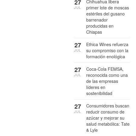
27
Chihuahua libera
primer lote de moscas
JUL
estériles del gusano
barrenador
producidas en
Chiapas
27
Ethica Wines refuerza
su compromiso con la
JUL
formación enológica
27
Coca-Cola FEMSA,
reconocida como una
JUL
de las empresas
líderes en
sostenibilidad
27
Consumidores buscan
reducir consumo de
JUL
azúcar y mejorar su
salud metabólica: Tate
& Lyle