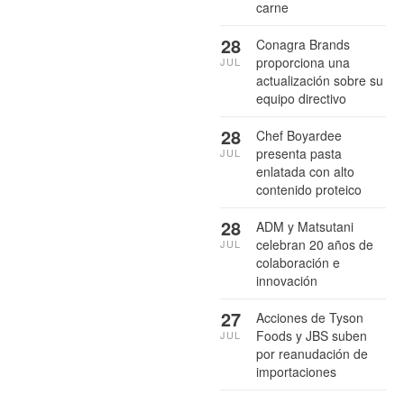
carne
28
Conagra Brands
proporciona una
JUL
actualización sobre su
equipo directivo
28
Chef Boyardee
presenta pasta
JUL
enlatada con alto
contenido proteico
28
ADM y Matsutani
celebran 20 años de
JUL
colaboración e
innovación
27
Acciones de Tyson
Foods y JBS suben
JUL
por reanudación de
importaciones