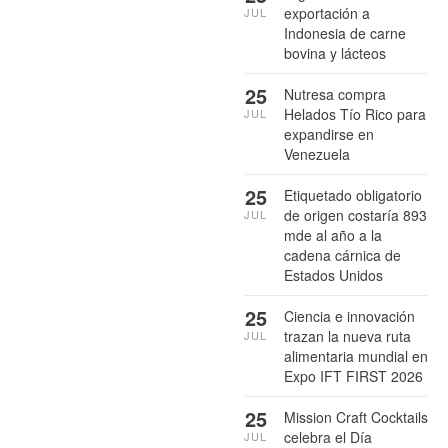
exportación a
JUL
Indonesia de carne
bovina y lácteos
25
Nutresa compra
Helados Tío Rico para
JUL
expandirse en
Venezuela
25
Etiquetado obligatorio
de origen costaría 893
JUL
mde al año a la
cadena cárnica de
Estados Unidos
25
Ciencia e innovación
trazan la nueva ruta
JUL
alimentaria mundial en
Expo IFT FIRST 2026
25
Mission Craft Cocktails
celebra el Día
JUL