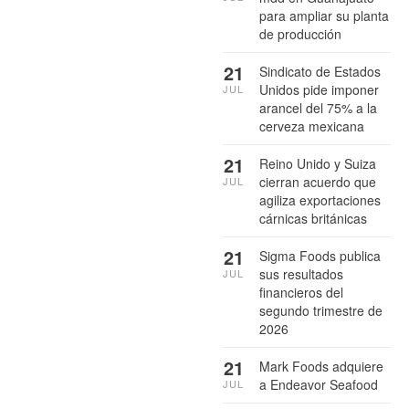
para ampliar su planta
de producción
21
Sindicato de Estados
Unidos pide imponer
JUL
arancel del 75% a la
cerveza mexicana
21
Reino Unido y Suiza
cierran acuerdo que
JUL
agiliza exportaciones
cárnicas británicas
21
Sigma Foods publica
sus resultados
JUL
financieros del
segundo trimestre de
2026
21
Mark Foods adquiere
a Endeavor Seafood
JUL