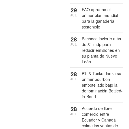
29
FAO aprueba el
primer plan mundial
JUL
para la ganadería
sostenible
28
Bachoco invierte más
de 31 mdp para
JUL
reducir emisiones en
su planta de Nuevo
León
28
Bib & Tucker lanza su
primer bourbon
JUL
embotellado bajo la
denominación Bottled-
in-Bond
28
Acuerdo de libre
comercio entre
JUL
Ecuador y Canadá
exime las ventas de