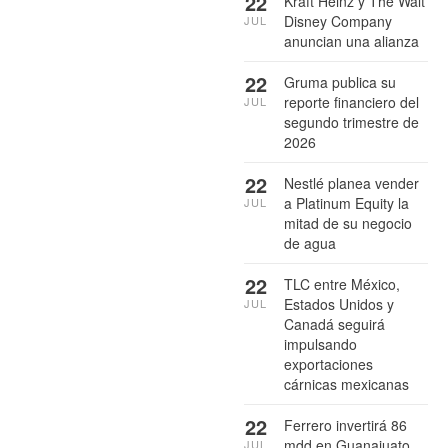
22
Kraft Heinz y The Walt
Disney Company
JUL
anuncian una alianza
22
Gruma publica su
reporte financiero del
JUL
segundo trimestre de
2026
22
Nestlé planea vender
a Platinum Equity la
JUL
mitad de su negocio
de agua
22
TLC entre México,
Estados Unidos y
JUL
Canadá seguirá
impulsando
exportaciones
cárnicas mexicanas
22
Ferrero invertirá 86
mdd en Guanajuato
JUL