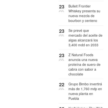
23
Bulleit Frontier
Whiskey presenta su
JUL
nueva mezcla de
bourbon y centeno
23
Se prevé que
mercado del aceite de
JUL
algas alcanzará los
3,400 mdd en 2033
23
Z Natural Foods
anuncia una nueva
JUL
proteína de suero de
cabra con sabor a
chocolate
22
Grupo Bimbo invertirá
más de 1,760 mdp en
JUL
nueva planta en
Puebla