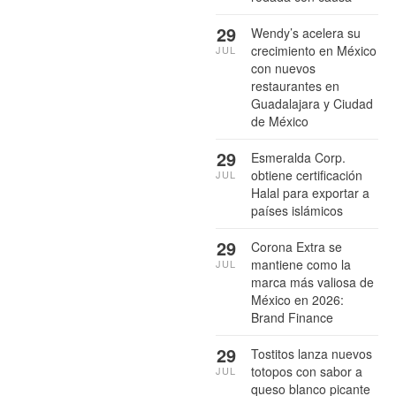
29
Wendy’s acelera su
crecimiento en México
JUL
con nuevos
restaurantes en
Guadalajara y Ciudad
de México
29
Esmeralda Corp.
obtiene certificación
JUL
Halal para exportar a
países islámicos
29
Corona Extra se
mantiene como la
JUL
marca más valiosa de
México en 2026:
Brand Finance
29
Tostitos lanza nuevos
totopos con sabor a
JUL
queso blanco picante