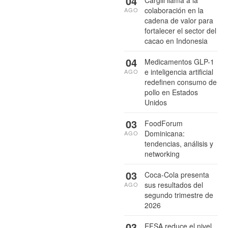
04
Cargill llama a la
colaboración en la
AGO
cadena de valor para
fortalecer el sector del
cacao en Indonesia
04
Medicamentos GLP-1
e inteligencia artificial
AGO
redefinen consumo de
pollo en Estados
Unidos
03
FoodForum
Dominicana:
AGO
tendencias, análisis y
networking
03
Coca-Cola presenta
sus resultados del
AGO
segundo trimestre de
2026
03
EFSA reduce el nivel