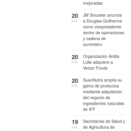
mejoradas
20
JM Smucker anuncia
a Douglas Guilherme
JUL
como vicepresidente
senior de operaciones
y cadena de
suministro
20
Organización Ardila
Lülle adquiere a
JUL
Vector Foods
20
SuanNutra amplía su
gama de productos
JUL
mediante adquisición
del negocio de
ingredientes naturales
de IFF
19
Secretarías de Salud y
de Agricultura de
JUL