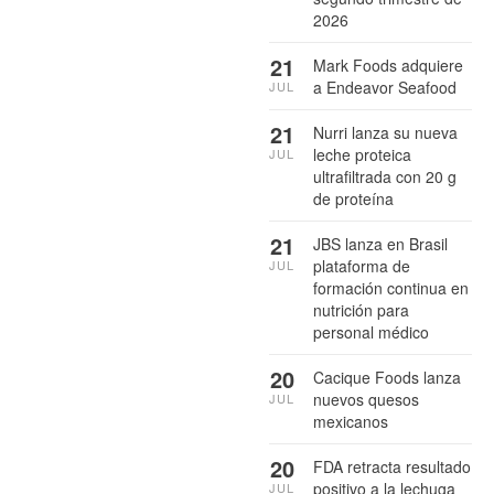
2026
21
Mark Foods adquiere
a Endeavor Seafood
JUL
21
Nurri lanza su nueva
leche proteica
JUL
ultrafiltrada con 20 g
de proteína
21
JBS lanza en Brasil
plataforma de
JUL
formación continua en
nutrición para
personal médico
20
Cacique Foods lanza
nuevos quesos
JUL
mexicanos
20
FDA retracta resultado
positivo a la lechuga
JUL