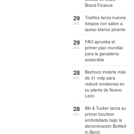
Brand Finance
29
Tostitos lanza nuevos
totopos con sabor a
JUL
queso blanco picante
29
FAO aprueba el
primer plan mundial
JUL
para la ganadería
sostenible
28
Bachoco invierte más
de 31 mdp para
JUL
reducir emisiones en
su planta de Nuevo
León
28
Bib & Tucker lanza su
primer bourbon
JUL
embotellado bajo la
denominación Bottled-
in-Bond