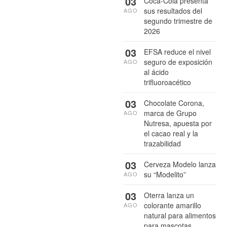
03
Coca-Cola presenta
sus resultados del
AGO
segundo trimestre de
2026
03
EFSA reduce el nivel
seguro de exposición
AGO
al ácido
trifluoroacético
03
Chocolate Corona,
marca de Grupo
AGO
Nutresa, apuesta por
el cacao real y la
trazabilidad
03
Cerveza Modelo lanza
su “Modelito”
AGO
03
Oterra lanza un
colorante amarillo
AGO
natural para alimentos
para mascotas