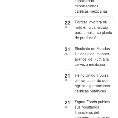
impulsando
exportaciones
cárnicas mexicanas
22
Ferrero invertirá 86
mdd en Guanajuato
JUL
para ampliar su planta
de producción
21
Sindicato de Estados
Unidos pide imponer
JUL
arancel del 75% a la
cerveza mexicana
21
Reino Unido y Suiza
cierran acuerdo que
JUL
agiliza exportaciones
cárnicas británicas
21
Sigma Foods publica
sus resultados
JUL
financieros del
segundo trimestre de