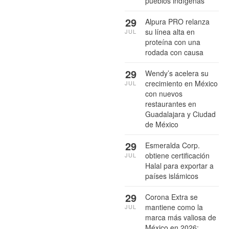
pueblos indígenas
29
Alpura PRO relanza
su línea alta en
JUL
proteína con una
rodada con causa
29
Wendy’s acelera su
crecimiento en México
JUL
con nuevos
restaurantes en
Guadalajara y Ciudad
de México
29
Esmeralda Corp.
obtiene certificación
JUL
Halal para exportar a
países islámicos
29
Corona Extra se
mantiene como la
JUL
marca más valiosa de
México en 2026: