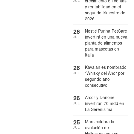
crecimiento en ventas
JUL
y rentabilidad en el
segundo trimestre de
2026
26
Nestlé Purina PetCare
invertirá en una nueva
JUL
planta de alimentos
para mascotas en
Italia
26
Kavalan es nombrado
"Whisky del Año" por
JUL
segundo año
consecutivo
26
Arcor y Danone
invertirán 70 mdd en
JUL
La Serenísima
25
Mars celebra la
evolución de
JUL
Halloween con su