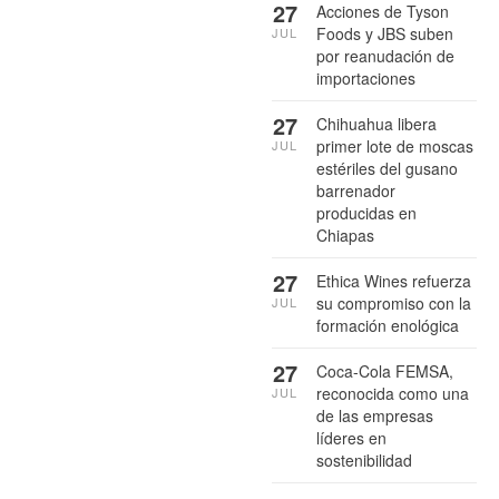
27
Acciones de Tyson
Foods y JBS suben
JUL
por reanudación de
importaciones
27
Chihuahua libera
primer lote de moscas
JUL
estériles del gusano
barrenador
producidas en
Chiapas
27
Ethica Wines refuerza
su compromiso con la
JUL
formación enológica
27
Coca-Cola FEMSA,
reconocida como una
JUL
de las empresas
líderes en
sostenibilidad