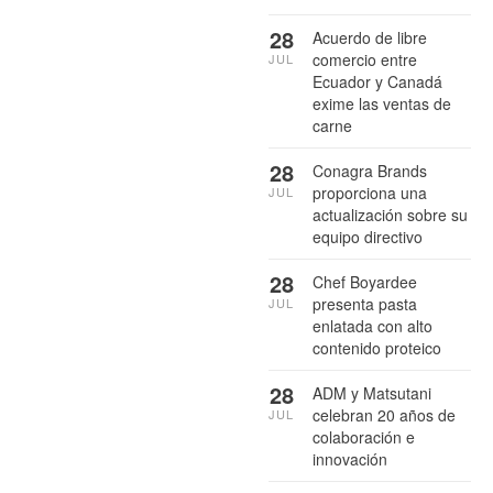
28
Acuerdo de libre
comercio entre
JUL
Ecuador y Canadá
exime las ventas de
carne
28
Conagra Brands
proporciona una
JUL
actualización sobre su
equipo directivo
28
Chef Boyardee
presenta pasta
JUL
enlatada con alto
contenido proteico
28
ADM y Matsutani
celebran 20 años de
JUL
colaboración e
innovación