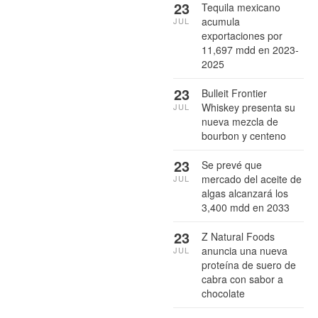
23
Tequila mexicano
acumula
JUL
exportaciones por
11,697 mdd en 2023-
2025
23
Bulleit Frontier
Whiskey presenta su
JUL
nueva mezcla de
bourbon y centeno
23
Se prevé que
mercado del aceite de
JUL
algas alcanzará los
3,400 mdd en 2033
23
Z Natural Foods
anuncia una nueva
JUL
proteína de suero de
cabra con sabor a
chocolate