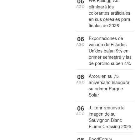
06
WK Kellogg Co
eliminará los
AGO
colorantes artificiales
en sus cereales para
finales de 2026
06
Exportaciones de
vacuno de Estados
AGO
Unidos bajan 9% en
primer semestre y las
de porcino suben 4%
06
Arcor, en su 75
aniversario inaugura
AGO
su primer Parque
Solar
06
J. Lohr renueva la
imagen de su
AGO
Sauvignon Blanc
Flume Crossing 2025
06
FoodForum