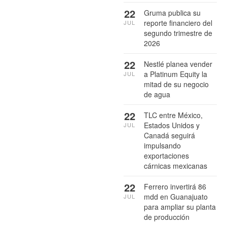
22
Gruma publica su
reporte financiero del
JUL
segundo trimestre de
2026
22
Nestlé planea vender
a Platinum Equity la
JUL
mitad de su negocio
de agua
22
TLC entre México,
Estados Unidos y
JUL
Canadá seguirá
impulsando
exportaciones
cárnicas mexicanas
22
Ferrero invertirá 86
mdd en Guanajuato
JUL
para ampliar su planta
de producción