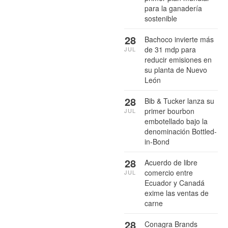
para la ganadería
sostenible
28
Bachoco invierte más
de 31 mdp para
JUL
reducir emisiones en
su planta de Nuevo
León
28
Bib & Tucker lanza su
primer bourbon
JUL
embotellado bajo la
denominación Bottled-
in-Bond
28
Acuerdo de libre
comercio entre
JUL
Ecuador y Canadá
exime las ventas de
carne
28
Conagra Brands