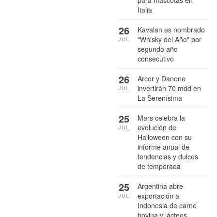
Italia
26
Kavalan es nombrado
"Whisky del Año" por
JUL
segundo año
consecutivo
26
Arcor y Danone
invertirán 70 mdd en
JUL
La Serenísima
25
Mars celebra la
evolución de
JUL
Halloween con su
informe anual de
tendencias y dulces
de temporada
25
Argentina abre
exportación a
JUL
Indonesia de carne
bovina y lácteos