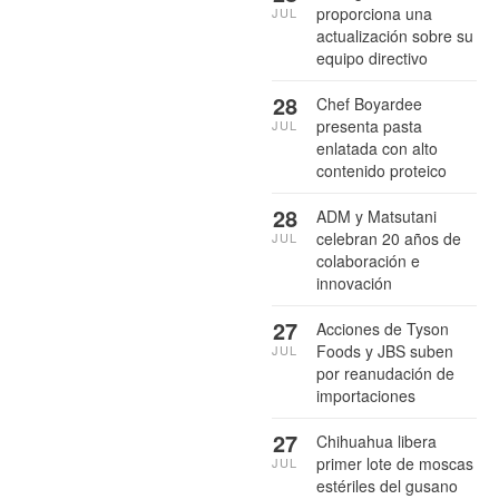
proporciona una
JUL
actualización sobre su
equipo directivo
28
Chef Boyardee
presenta pasta
JUL
enlatada con alto
contenido proteico
28
ADM y Matsutani
celebran 20 años de
JUL
colaboración e
innovación
27
Acciones de Tyson
Foods y JBS suben
JUL
por reanudación de
importaciones
27
Chihuahua libera
primer lote de moscas
JUL
estériles del gusano