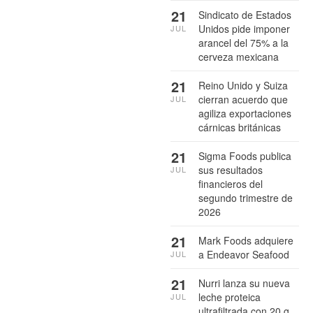
21
Sindicato de Estados
Unidos pide imponer
JUL
arancel del 75% a la
cerveza mexicana
21
Reino Unido y Suiza
cierran acuerdo que
JUL
agiliza exportaciones
cárnicas británicas
21
Sigma Foods publica
sus resultados
JUL
financieros del
segundo trimestre de
2026
21
Mark Foods adquiere
a Endeavor Seafood
JUL
21
Nurri lanza su nueva
leche proteica
JUL
ultrafiltrada con 20 g