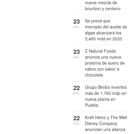
nueva mezcla de
bourbon y centeno
23
Se prevé que
mercado del aceite de
JUL
algas alcanzará los
3,400 mdd en 2033
23
Z Natural Foods
anuncia una nueva
JUL
proteína de suero de
cabra con sabor a
chocolate
22
Grupo Bimbo invertirá
más de 1,760 mdp en
JUL
nueva planta en
Puebla
22
Kraft Heinz y The Walt
Disney Company
JUL
anuncian una alianza