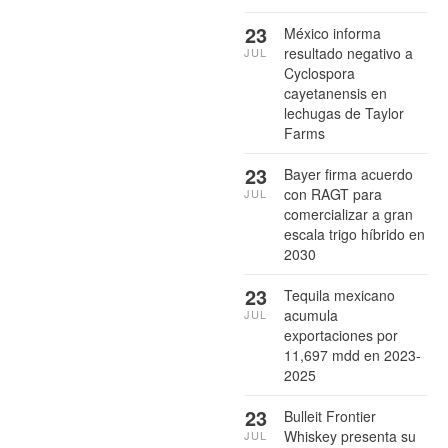
23
México informa
resultado negativo a
JUL
Cyclospora
cayetanensis en
lechugas de Taylor
Farms
23
Bayer firma acuerdo
con RAGT para
JUL
comercializar a gran
escala trigo híbrido en
2030
23
Tequila mexicano
acumula
JUL
exportaciones por
11,697 mdd en 2023-
2025
23
Bulleit Frontier
Whiskey presenta su
JUL