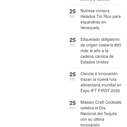
25
Nutresa compra
Helados Tío Rico para
JUL
expandirse en
Venezuela
25
Etiquetado obligatorio
de origen costaría 893
JUL
mde al año a la
cadena cárnica de
Estados Unidos
25
Ciencia e innovación
trazan la nueva ruta
JUL
alimentaria mundial en
Expo IFT FIRST 2026
25
Mission Craft Cocktails
celebra el Día
JUL
Nacional del Tequila
con su última
innovación