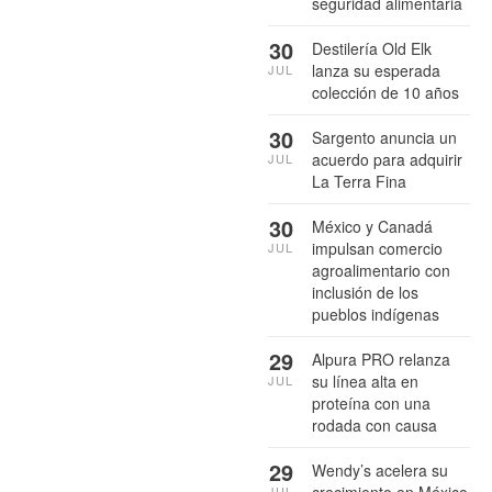
seguridad alimentaria
30
Destilería Old Elk
lanza su esperada
JUL
colección de 10 años
30
Sargento anuncia un
acuerdo para adquirir
JUL
La Terra Fina
30
México y Canadá
impulsan comercio
JUL
agroalimentario con
inclusión de los
pueblos indígenas
29
Alpura PRO relanza
su línea alta en
JUL
proteína con una
rodada con causa
29
Wendy’s acelera su
crecimiento en México
JUL