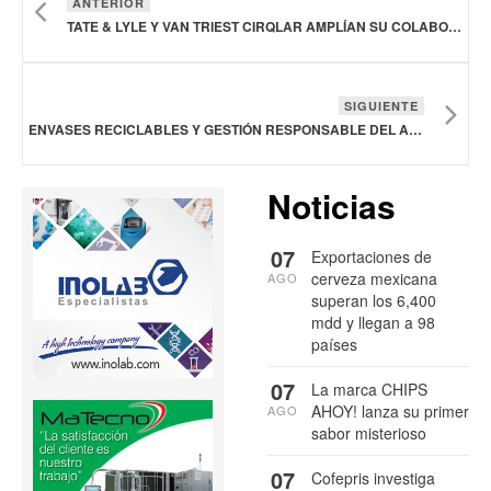
ANTERIOR
TATE & LYLE Y VAN TRIEST CIRQLAR AMPLÍAN SU COLABORACIÓN PARA IMPULSAR LOS SISTEMAS ALIMENTARIOS CIRCULARES
SIGUIENTE
ENVASES RECICLABLES Y GESTIÓN RESPONSABLE DEL AGUA, COMPROMISO DE BARILLA
Noticias
07
Exportaciones de
cerveza mexicana
AGO
superan los 6,400
mdd y llegan a 98
países
07
La marca CHIPS
AHOY! lanza su primer
AGO
sabor misterioso
07
Cofepris investiga