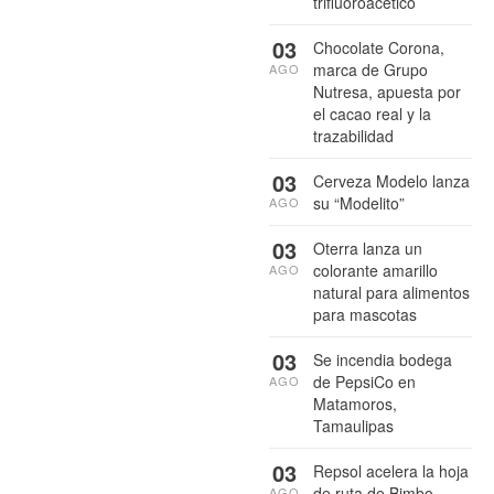
trifluoroacético
03
Chocolate Corona,
marca de Grupo
AGO
Nutresa, apuesta por
el cacao real y la
trazabilidad
03
Cerveza Modelo lanza
su “Modelito”
AGO
03
Oterra lanza un
colorante amarillo
AGO
natural para alimentos
para mascotas
03
Se incendia bodega
de PepsiCo en
AGO
Matamoros,
Tamaulipas
03
Repsol acelera la hoja
de ruta de Bimbo
AGO