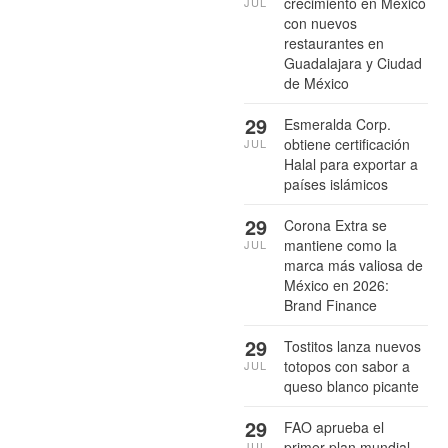
crecimiento en México
JUL
con nuevos
restaurantes en
Guadalajara y Ciudad
de México
29
Esmeralda Corp.
obtiene certificación
JUL
Halal para exportar a
países islámicos
29
Corona Extra se
mantiene como la
JUL
marca más valiosa de
México en 2026:
Brand Finance
29
Tostitos lanza nuevos
totopos con sabor a
JUL
queso blanco picante
29
FAO aprueba el
primer plan mundial
JUL