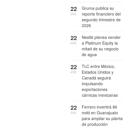
22
Gruma publica su
reporte financiero del
JUL
segundo trimestre de
2026
22
Nestlé planea vender
a Platinum Equity la
JUL
mitad de su negocio
de agua
22
TLC entre México,
Estados Unidos y
JUL
Canadá seguirá
impulsando
exportaciones
cárnicas mexicanas
22
Ferrero invertirá 86
mdd en Guanajuato
JUL
para ampliar su planta
de producción