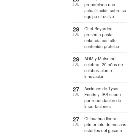
proporciona una
JUL
actualización sobre su
equipo directivo
28
Chef Boyardee
presenta pasta
JUL
enlatada con alto
contenido proteico
28
ADM y Matsutani
celebran 20 años de
JUL
colaboración e
innovación
27
Acciones de Tyson
Foods y JBS suben
JUL
por reanudación de
importaciones
27
Chihuahua libera
primer lote de moscas
JUL
estériles del gusano