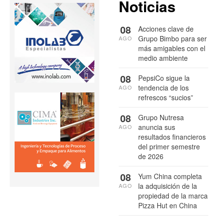
Noticias
08
Acciones clave de
Grupo Bimbo para ser
AGO
más amigables con el
medio ambiente
08
PepsiCo sigue la
tendencia de los
AGO
refrescos “sucios”
08
Grupo Nutresa
anuncia sus
AGO
resultados financieros
del primer semestre
de 2026
08
Yum China completa
la adquisición de la
AGO
propiedad de la marca
Pizza Hut en China