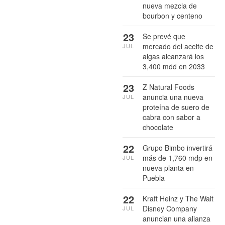
nueva mezcla de
bourbon y centeno
23
Se prevé que
mercado del aceite de
JUL
algas alcanzará los
3,400 mdd en 2033
23
Z Natural Foods
anuncia una nueva
JUL
proteína de suero de
cabra con sabor a
chocolate
22
Grupo Bimbo invertirá
más de 1,760 mdp en
JUL
nueva planta en
Puebla
22
Kraft Heinz y The Walt
Disney Company
JUL
anuncian una alianza