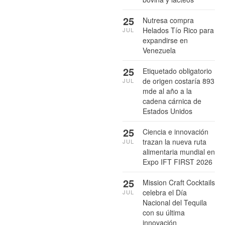
25
Nutresa compra
Helados Tío Rico para
JUL
expandirse en
Venezuela
25
Etiquetado obligatorio
de origen costaría 893
JUL
mde al año a la
cadena cárnica de
Estados Unidos
25
Ciencia e innovación
trazan la nueva ruta
JUL
alimentaria mundial en
Expo IFT FIRST 2026
25
Mission Craft Cocktails
celebra el Día
JUL
Nacional del Tequila
con su última
innovación