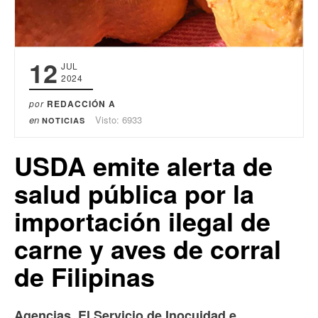
12
JUL
2024
por
REDACCIÓN A
en
Visto: 6933
NOTICIAS
USDA emite alerta de
salud pública por la
importación ilegal de
carne y aves de corral
de Filipinas
Agencias. El Servicio de Inocuidad e