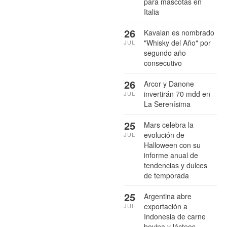
para mascotas en
Italia
26
Kavalan es nombrado
"Whisky del Año" por
JUL
segundo año
consecutivo
26
Arcor y Danone
invertirán 70 mdd en
JUL
La Serenísima
25
Mars celebra la
evolución de
JUL
Halloween con su
informe anual de
tendencias y dulces
de temporada
25
Argentina abre
exportación a
JUL
Indonesia de carne
bovina y lácteos