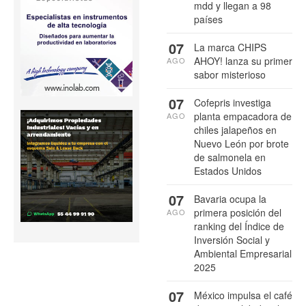
mdd y llegan a 98
países
07
La marca CHIPS
AHOY! lanza su primer
AGO
sabor misterioso
07
Cofepris investiga
planta empacadora de
AGO
chiles jalapeños en
Nuevo León por brote
de salmonela en
Estados Unidos
07
Bavaria ocupa la
primera posición del
AGO
ranking del Índice de
Inversión Social y
Ambiental Empresarial
2025
07
México impulsa el café