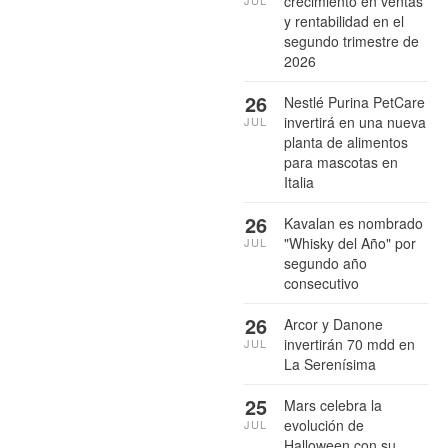
crecimiento en ventas
y rentabilidad en el
segundo trimestre de
2026
26
Nestlé Purina PetCare
invertirá en una nueva
JUL
planta de alimentos
para mascotas en
Italia
26
Kavalan es nombrado
"Whisky del Año" por
JUL
segundo año
consecutivo
26
Arcor y Danone
invertirán 70 mdd en
JUL
La Serenísima
25
Mars celebra la
evolución de
JUL
Halloween con su