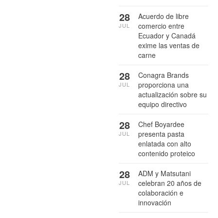
28
Acuerdo de libre
comercio entre
JUL
Ecuador y Canadá
exime las ventas de
carne
28
Conagra Brands
proporciona una
JUL
actualización sobre su
equipo directivo
28
Chef Boyardee
presenta pasta
JUL
enlatada con alto
contenido proteico
28
ADM y Matsutani
celebran 20 años de
JUL
colaboración e
innovación