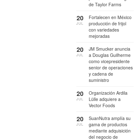
de Taylor Farms
20
Fortalecen en México
producción de frijol
JUL
con variedades
mejoradas
20
JM Smucker anuncia
a Douglas Guilherme
JUL
como vicepresidente
senior de operaciones
y cadena de
suministro
20
Organización Ardila
Lülle adquiere a
JUL
Vector Foods
20
SuanNutra amplía su
gama de productos
JUL
mediante adquisición
del negocio de