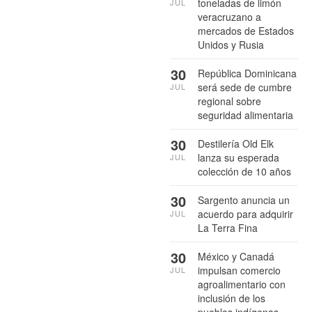
toneladas de limón
JUL
veracruzano a
mercados de Estados
Unidos y Rusia
30
República Dominicana
será sede de cumbre
JUL
regional sobre
seguridad alimentaria
30
Destilería Old Elk
lanza su esperada
JUL
colección de 10 años
30
Sargento anuncia un
acuerdo para adquirir
JUL
La Terra Fina
30
México y Canadá
impulsan comercio
JUL
agroalimentario con
inclusión de los
pueblos indígenas