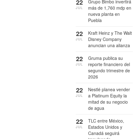
22
Grupo Bimbo invertirá
más de 1,760 mdp en
JUL
nueva planta en
Puebla
22
Kraft Heinz y The Walt
Disney Company
JUL
anuncian una alianza
22
Gruma publica su
reporte financiero del
JUL
segundo trimestre de
2026
22
Nestlé planea vender
a Platinum Equity la
JUL
mitad de su negocio
de agua
22
TLC entre México,
Estados Unidos y
JUL
Canadá seguirá