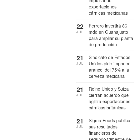
impulsando
exportaciones
cárnicas mexicanas
22
Ferrero invertirá 86
mdd en Guanajuato
JUL
para ampliar su planta
de producción
21
Sindicato de Estados
Unidos pide imponer
JUL
arancel del 75% a la
cerveza mexicana
21
Reino Unido y Suiza
cierran acuerdo que
JUL
agiliza exportaciones
cárnicas británicas
21
Sigma Foods publica
sus resultados
JUL
financieros del
segundo trimestre de