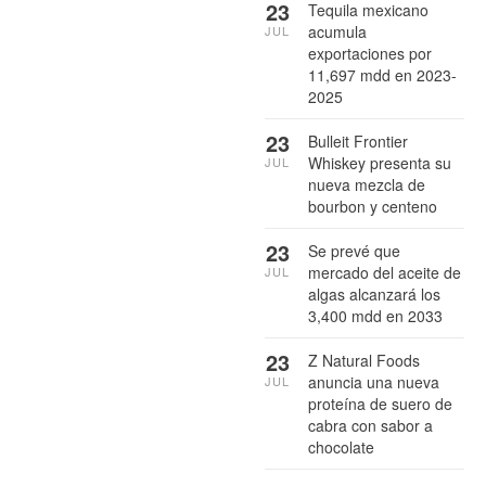
23
Tequila mexicano
acumula
JUL
exportaciones por
11,697 mdd en 2023-
2025
23
Bulleit Frontier
Whiskey presenta su
JUL
nueva mezcla de
bourbon y centeno
23
Se prevé que
mercado del aceite de
JUL
algas alcanzará los
3,400 mdd en 2033
23
Z Natural Foods
anuncia una nueva
JUL
proteína de suero de
cabra con sabor a
chocolate