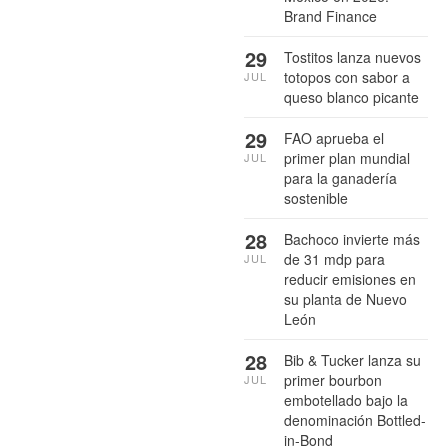
Brand Finance
29
Tostitos lanza nuevos
totopos con sabor a
JUL
queso blanco picante
29
FAO aprueba el
primer plan mundial
JUL
para la ganadería
sostenible
28
Bachoco invierte más
de 31 mdp para
JUL
reducir emisiones en
su planta de Nuevo
León
28
Bib & Tucker lanza su
primer bourbon
JUL
embotellado bajo la
denominación Bottled-
in-Bond