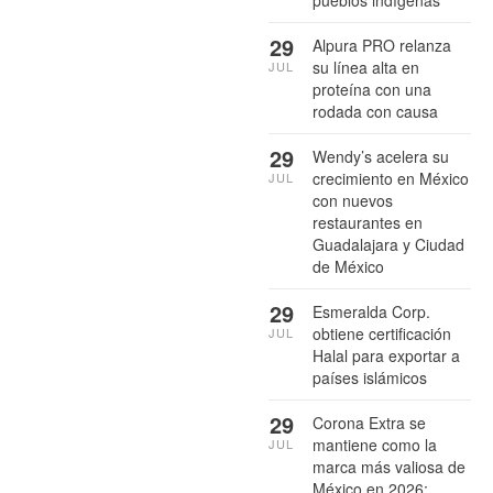
29
Alpura PRO relanza
su línea alta en
JUL
proteína con una
rodada con causa
29
Wendy’s acelera su
crecimiento en México
JUL
con nuevos
restaurantes en
Guadalajara y Ciudad
de México
29
Esmeralda Corp.
obtiene certificación
JUL
Halal para exportar a
países islámicos
29
Corona Extra se
mantiene como la
JUL
marca más valiosa de
México en 2026: