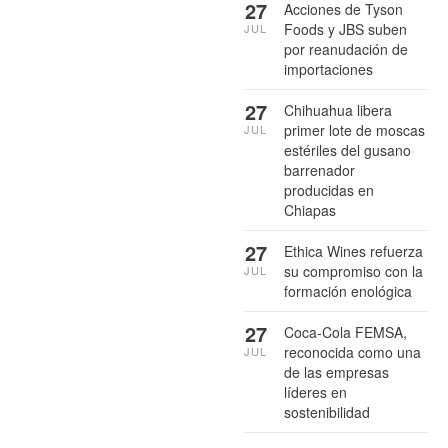
27
Acciones de Tyson
Foods y JBS suben
JUL
por reanudación de
importaciones
27
Chihuahua libera
primer lote de moscas
JUL
estériles del gusano
barrenador
producidas en
Chiapas
27
Ethica Wines refuerza
su compromiso con la
JUL
formación enológica
27
Coca-Cola FEMSA,
reconocida como una
JUL
de las empresas
líderes en
sostenibilidad