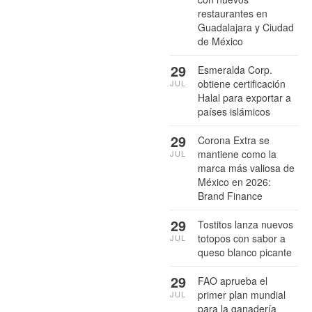
restaurantes en
Guadalajara y Ciudad
de México
29
Esmeralda Corp.
obtiene certificación
JUL
Halal para exportar a
países islámicos
29
Corona Extra se
mantiene como la
JUL
marca más valiosa de
México en 2026:
Brand Finance
29
Tostitos lanza nuevos
totopos con sabor a
JUL
queso blanco picante
29
FAO aprueba el
primer plan mundial
JUL
para la ganadería