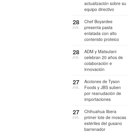
actualización sobre su
equipo directivo
28
Chef Boyardee
presenta pasta
JUL
enlatada con alto
contenido proteico
28
ADM y Matsutani
celebran 20 años de
JUL
colaboración e
innovación
27
Acciones de Tyson
Foods y JBS suben
JUL
por reanudación de
importaciones
27
Chihuahua libera
primer lote de moscas
JUL
estériles del gusano
barrenador