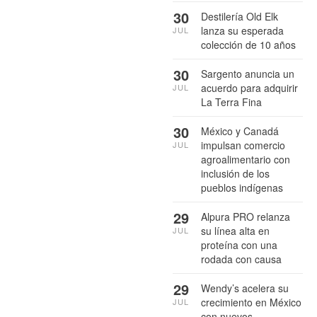
30
Destilería Old Elk
lanza su esperada
JUL
colección de 10 años
30
Sargento anuncia un
acuerdo para adquirir
JUL
La Terra Fina
30
México y Canadá
impulsan comercio
JUL
agroalimentario con
inclusión de los
pueblos indígenas
29
Alpura PRO relanza
su línea alta en
JUL
proteína con una
rodada con causa
29
Wendy’s acelera su
crecimiento en México
JUL
con nuevos