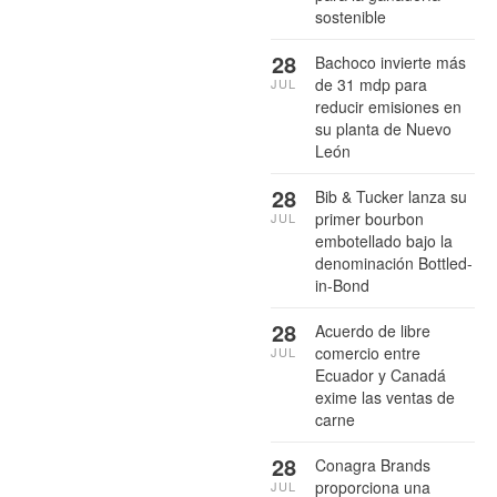
sostenible
28
Bachoco invierte más
de 31 mdp para
JUL
reducir emisiones en
su planta de Nuevo
León
28
Bib & Tucker lanza su
primer bourbon
JUL
embotellado bajo la
denominación Bottled-
in-Bond
28
Acuerdo de libre
comercio entre
JUL
Ecuador y Canadá
exime las ventas de
carne
28
Conagra Brands
proporciona una
JUL