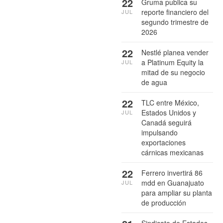
22
Gruma publica su
reporte financiero del
JUL
segundo trimestre de
2026
22
Nestlé planea vender
a Platinum Equity la
JUL
mitad de su negocio
de agua
22
TLC entre México,
Estados Unidos y
JUL
Canadá seguirá
impulsando
exportaciones
cárnicas mexicanas
22
Ferrero invertirá 86
mdd en Guanajuato
JUL
para ampliar su planta
de producción
Sindicato de Estados