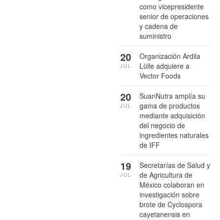
como vicepresidente
senior de operaciones
y cadena de
suministro
20
Organización Ardila
Lülle adquiere a
JUL
Vector Foods
20
SuanNutra amplía su
gama de productos
JUL
mediante adquisición
del negocio de
ingredientes naturales
de IFF
19
Secretarías de Salud y
de Agricultura de
JUL
México colaboran en
investigación sobre
brote de Cyclospora
cayetanensis en