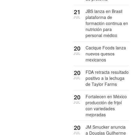
21
JBS lanza en Brasil
plataforma de
JUL
formación continua en
nutrición para
personal médico
20
Cacique Foods lanza
nuevos quesos
JUL
mexicanos
20
FDA retracta resultado
positivo a la lechuga
JUL
de Taylor Farms
20
Fortalecen en México
producción de frijol
JUL
con variedades
mejoradas
20
JM Smucker anuncia
a Douglas Guilherme
JUL