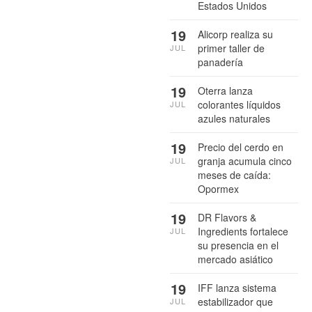
Estados Unidos
19
Alicorp realiza su
primer taller de
JUL
panadería
19
Oterra lanza
colorantes líquidos
JUL
azules naturales
19
Precio del cerdo en
granja acumula cinco
JUL
meses de caída:
Opormex
19
DR Flavors &
Ingredients fortalece
JUL
su presencia en el
mercado asiático
19
IFF lanza sistema
estabilizador que
JUL