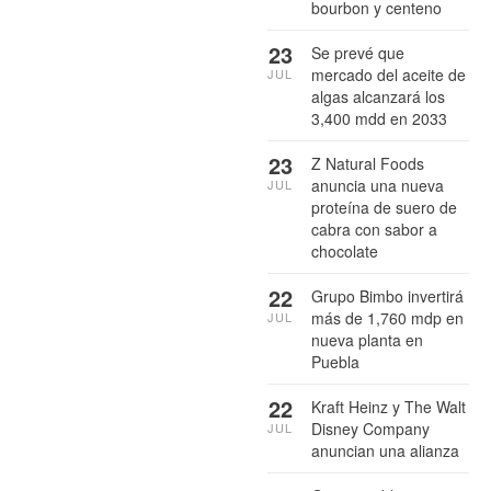
bourbon y centeno
23
Se prevé que
mercado del aceite de
JUL
algas alcanzará los
3,400 mdd en 2033
23
Z Natural Foods
anuncia una nueva
JUL
proteína de suero de
cabra con sabor a
chocolate
22
Grupo Bimbo invertirá
más de 1,760 mdp en
JUL
nueva planta en
Puebla
22
Kraft Heinz y The Walt
Disney Company
JUL
anuncian una alianza