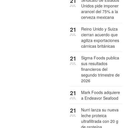
21
Unidos pide imponer
JUL
arancel del 75% a la
cerveza mexicana
21
Reino Unido y Suiza
cierran acuerdo que
JUL
agiliza exportaciones
cárnicas británicas
21
Sigma Foods publica
sus resultados
JUL
financieros del
segundo trimestre de
2026
21
Mark Foods adquiere
a Endeavor Seafood
JUL
21
Nurri lanza su nueva
leche proteica
JUL
ultrafiltrada con 20 g
de proteína