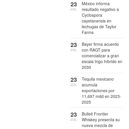
23
México informa
resultado negativo a
JUL
Cyclospora
cayetanensis en
lechugas de Taylor
Farms
23
Bayer firma acuerdo
con RAGT para
JUL
comercializar a gran
escala trigo híbrido en
2030
23
Tequila mexicano
acumula
JUL
exportaciones por
11,697 mdd en 2023-
2025
23
Bulleit Frontier
Whiskey presenta su
JUL
nueva mezcla de