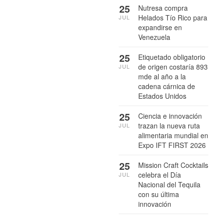
25
Nutresa compra
Helados Tío Rico para
JUL
expandirse en
Venezuela
25
Etiquetado obligatorio
de origen costaría 893
JUL
mde al año a la
cadena cárnica de
Estados Unidos
25
Ciencia e innovación
trazan la nueva ruta
JUL
alimentaria mundial en
Expo IFT FIRST 2026
25
Mission Craft Cocktails
celebra el Día
JUL
Nacional del Tequila
con su última
innovación