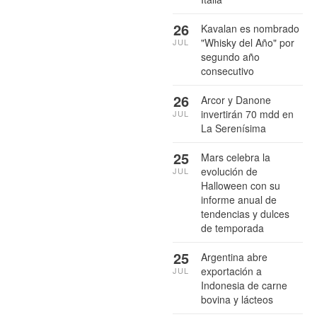
26
Kavalan es nombrado
"Whisky del Año" por
JUL
segundo año
consecutivo
26
Arcor y Danone
invertirán 70 mdd en
JUL
La Serenísima
25
Mars celebra la
evolución de
JUL
Halloween con su
informe anual de
tendencias y dulces
de temporada
25
Argentina abre
exportación a
JUL
Indonesia de carne
bovina y lácteos