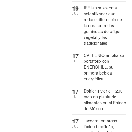
19
IFF lanza sistema
estabilizador que
JUL
reduce diferencia de
textura entre las
gominolas de origen
vegetal y las
tradicionales
17
CAFFENIO amplía su
portafolio con
JUL
ENERCHILL, su
primera bebida
energética
17
Döhler invierte 1,200
mdp en planta de
JUL
alimentos en el Estado
de México
17
Jussara, empresa
láctea brasileña,
JUL