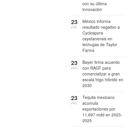
con su última
innovación
23
México informa
resultado negativo a
JUL
Cyclospora
cayetanensis en
lechugas de Taylor
Farms
23
Bayer firma acuerdo
con RAGT para
JUL
comercializar a gran
escala trigo híbrido en
2030
23
Tequila mexicano
acumula
JUL
exportaciones por
11,697 mdd en 2023-
2025