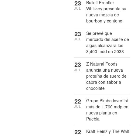
23
Bulleit Frontier
Whiskey presenta su
JUL
nueva mezcla de
bourbon y centeno
23
Se prevé que
mercado del aceite de
JUL
algas alcanzará los
3,400 mdd en 2033
23
Z Natural Foods
anuncia una nueva
JUL
proteína de suero de
cabra con sabor a
chocolate
22
Grupo Bimbo invertirá
más de 1,760 mdp en
JUL
nueva planta en
Puebla
22
Kraft Heinz y The Walt