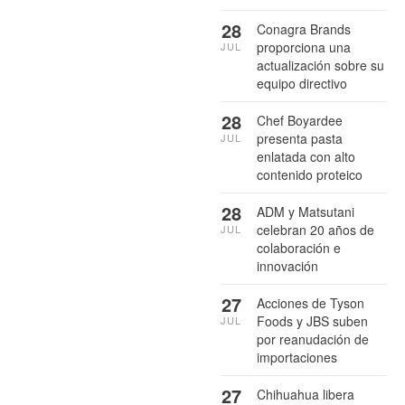
28
Conagra Brands
proporciona una
JUL
actualización sobre su
equipo directivo
28
Chef Boyardee
presenta pasta
JUL
enlatada con alto
contenido proteico
28
ADM y Matsutani
celebran 20 años de
JUL
colaboración e
innovación
27
Acciones de Tyson
Foods y JBS suben
JUL
por reanudación de
importaciones
27
Chihuahua libera