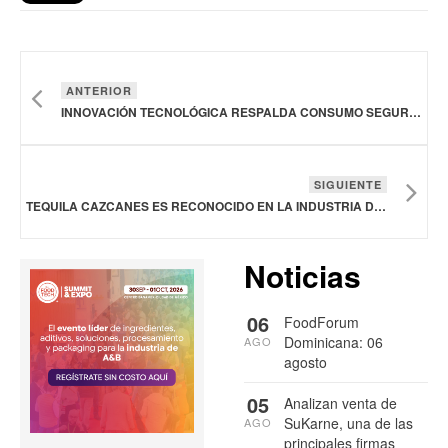
ANTERIOR
INNOVACIÓN TECNOLÓGICA RESPALDA CONSUMO SEGURO DE 131 LITROS DE LECHE Y 16 KG DE CARNE DE RES AL AÑO
SIGUIENTE
TEQUILA CAZCANES ES RECONOCIDO EN LA INDUSTRIA DE LAS BEBIDAS ESPIRITUOSAS
Noticias
06
FoodForum
Dominicana: 06
AGO
agosto
05
Analizan venta de
SuKarne, una de las
AGO
principales firmas