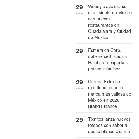
29
Wendy’s acelera su
crecimiento en México
JUL
con nuevos
restaurantes en
Guadalajara y Ciudad
de México
29
Esmeralda Corp.
obtiene certificación
JUL
Halal para exportar a
países islámicos
29
Corona Extra se
mantiene como la
JUL
marca más valiosa de
México en 2026:
Brand Finance
29
Tostitos lanza nuevos
totopos con sabor a
JUL
queso blanco picante