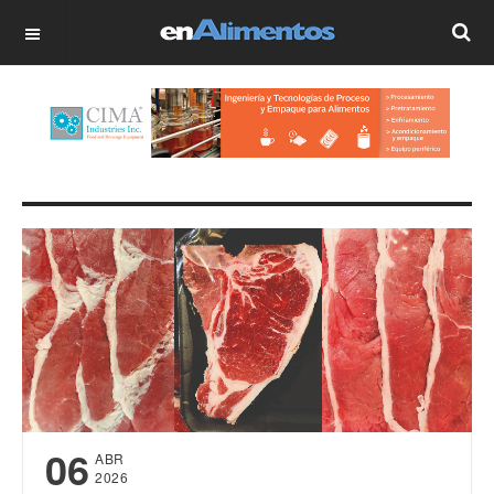
OFF CANVAS
06
ABR
2026