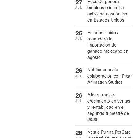
27
PepsiCo genera
empleos e impulsa
JUL
actividad económica
en Estados Unidos
26
Estados Unidos
reanudará la
JUL
importación de
ganado mexicano en
agosto
26
Nutrisa anuncia
colaboración con Pixar
JUL
Animation Studios
26
Alicorp registra
crecimiento en ventas
JUL
y rentabilidad en el
segundo trimestre de
2026
26
Nestlé Purina PetCare
invertirá en una nueva
JUL