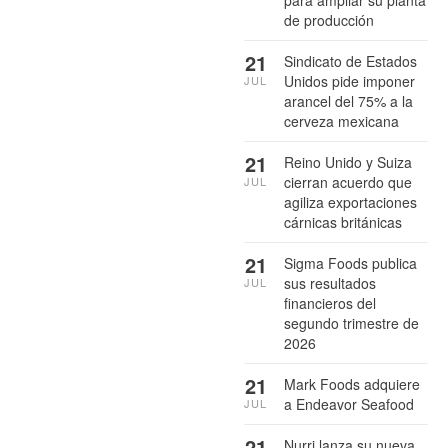
de producción
21
Sindicato de Estados
Unidos pide imponer
JUL
arancel del 75% a la
cerveza mexicana
21
Reino Unido y Suiza
cierran acuerdo que
JUL
agiliza exportaciones
cárnicas británicas
21
Sigma Foods publica
sus resultados
JUL
financieros del
segundo trimestre de
2026
21
Mark Foods adquiere
a Endeavor Seafood
JUL
21
Nurri lanza su nueva