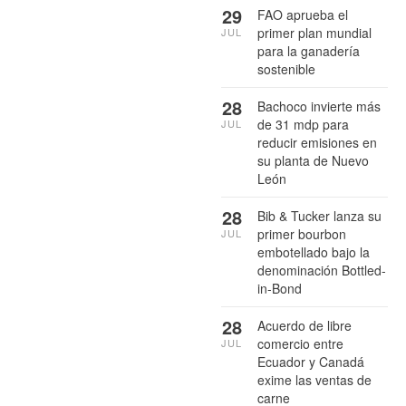
29
FAO aprueba el
primer plan mundial
JUL
para la ganadería
sostenible
28
Bachoco invierte más
de 31 mdp para
JUL
reducir emisiones en
su planta de Nuevo
León
28
Bib & Tucker lanza su
primer bourbon
JUL
embotellado bajo la
denominación Bottled-
in-Bond
28
Acuerdo de libre
comercio entre
JUL
Ecuador y Canadá
exime las ventas de
carne