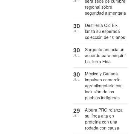
será sede de cumbre
JUL
regional sobre
seguridad alimentaria
30
Destilería Old Elk
lanza su esperada
JUL
colección de 10 años
30
Sargento anuncia un
acuerdo para adquirir
JUL
La Terra Fina
30
México y Canadá
impulsan comercio
JUL
agroalimentario con
inclusión de los
pueblos indígenas
29
Alpura PRO relanza
su línea alta en
JUL
proteína con una
rodada con causa