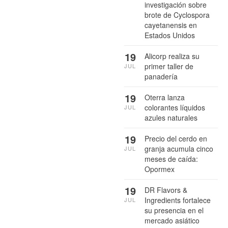
investigación sobre
brote de Cyclospora
cayetanensis en
Estados Unidos
19
Alicorp realiza su
primer taller de
JUL
panadería
19
Oterra lanza
colorantes líquidos
JUL
azules naturales
19
Precio del cerdo en
granja acumula cinco
JUL
meses de caída:
Opormex
19
DR Flavors &
Ingredients fortalece
JUL
su presencia en el
mercado asiático