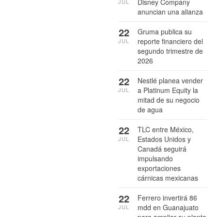
Disney Company
JUL
anuncian una alianza
22
Gruma publica su
reporte financiero del
JUL
segundo trimestre de
2026
22
Nestlé planea vender
a Platinum Equity la
JUL
mitad de su negocio
de agua
22
TLC entre México,
Estados Unidos y
JUL
Canadá seguirá
impulsando
exportaciones
cárnicas mexicanas
22
Ferrero invertirá 86
mdd en Guanajuato
JUL
para ampliar su planta