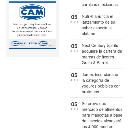
cárnicas mexicanas
05
Nutri® anuncia el
lanzamiento de su
AGO
sabor especial a
plátano
05
Next Century Spirits
adquiere la cartera de
AGO
marcas de licores
Grain & Barrel
05
Jumex incursiona en
la categoría de
AGO
yogures bebibles con
proteínas
05
Se prevé que
mercado de alimentos
AGO
para mascotas a base
de insectos alcanzará
los 4,000 mdd en