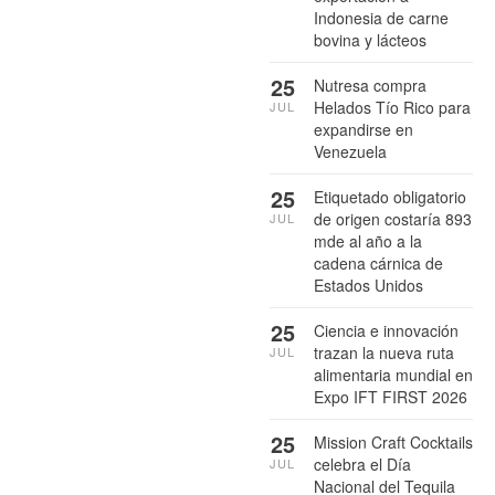
Indonesia de carne
bovina y lácteos
25
Nutresa compra
Helados Tío Rico para
JUL
expandirse en
Venezuela
25
Etiquetado obligatorio
de origen costaría 893
JUL
mde al año a la
cadena cárnica de
Estados Unidos
25
Ciencia e innovación
trazan la nueva ruta
JUL
alimentaria mundial en
Expo IFT FIRST 2026
25
Mission Craft Cocktails
celebra el Día
JUL
Nacional del Tequila